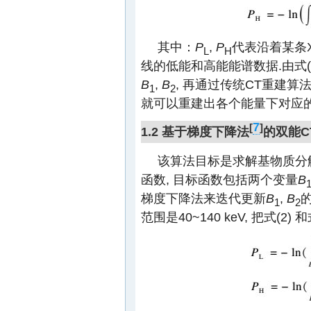
其中：
P
,
P
代表沿着某条
L
H
线的低能和高能能谱数据.由式(4
B
,
B
, 再通过传统CT重建算
1
2
就可以重建出各个能量下对应的
7
[
]
1.2 基于梯度下降法
的双能C
该算法目标是求解基物质分
函数, 目标函数包括两个变量
B
梯度下降法来迭代更新
B
,
B
1
2
范围是40~140 keV, 把式(2