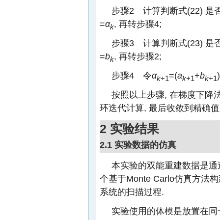
步骤2 计算判断式(22) 是
=
α
, 再转步骤4;
k
步骤3 计算判断式(23) 是
=
b
, 再转步骤2;
k
步骤4 令
α
=(
a
+
b
k
+1
k
+1
k
+1
按照以上步骤, 在梯度下降
环迭代计算, 最后收敛到精确值
2 实验结果
2.1 实验数据的仿真
本实验的双能重建数据是通过
个基于Monte Carlo仿真
系统的扫描过程.
实验使用的体模是放置在同一