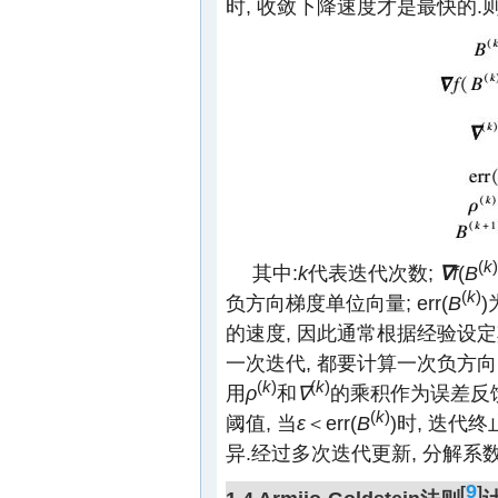
时, 收敛下降速度才是最快的.
(
k
)
其中:
k
代表迭代次数;
∇
f
(
B
(
k
)
负方向梯度单位向量; err(
B
)
的速度, 因此通常根据经验设定
一次迭代, 都要计算一次负方向
(
k
)
(
k
)
用
ρ
和
∇
的乘积作为误差反
(
k
)
阈值, 当
ε
＜err(
B
)时, 迭代
异.经过多次迭代更新, 分解系
9
[
]