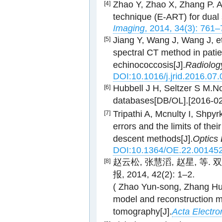
Zhao Y, Zhao X, Zhang P. A
[4]
technique (E-ART) for dual 
Imaging
, 2014, 34(3): 761–
Jiang Y, Wang J, Wang J, et 
[5]
spectral CT method in patie
echinococcosis[J].
Radiology
DOI:10.1016/j.jrid.2016.07
Hubbell J H, Seltzer S M.N
[6]
databases[DB/OL].[2016-02
Tripathi A, Mcnulty I, Shpy
[7]
errors and the limits of the
descent methods[J].
Optics
DOI:10.1364/OE.22.00145
赵云松, 张慧滔, 赵星, 等
[8]
报, 2014, 42(2): 1–2.
( Zhao Yun-song, Zhang Hui-
model and reconstruction 
tomography[J].
Acta Electro