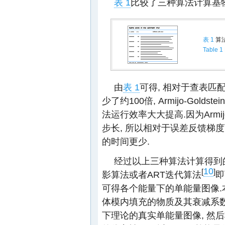
表 1
比较了三种算法计算基
表 1
算
Table 1
由
表 1
可得, 相对于查表匹
少了约100倍, Armijo-Gol
法运行效率大大提高.因为Armij
步长, 所以相对于误差反馈梯度下降算
的时间更少.
经过以上三种算法计算得到的
10
[
]
影算法或者ART迭代算法
即
可得各个能量下的单能量图像.本实
体模内填充的物质及其衰减系数
下理论的真实单能量图像, 然