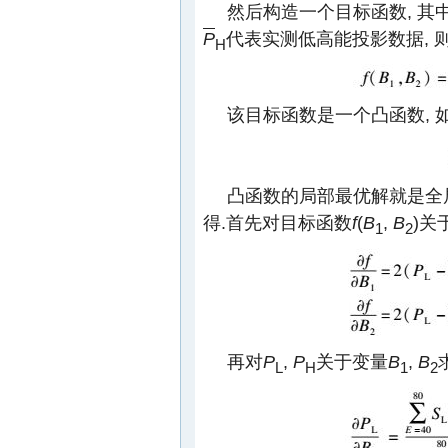
然后构造一个目标函数, 其
P
代表实测低高能投影数据, 
H
该目标函数是一个凸函数, 如
凸函数的局部最优解就是全
得.首先对目标函数
f
(
B
,
B
)关
1
2
再对
P
,
P
关于变量
B
,
B
L
H
1
2