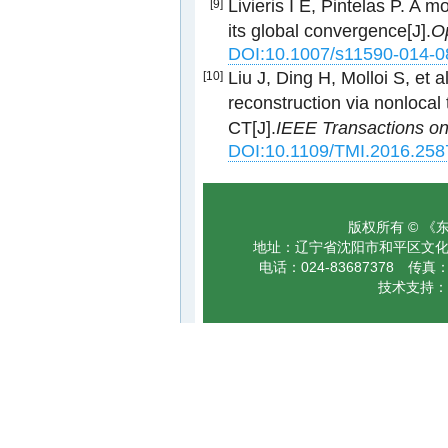
Livieris I E, Pintelas P. A
[9]
its global convergence[J].
Op
DOI:10.1007/s11590-014-0
Liu J, Ding H, Molloi S, et 
[10]
reconstruction via nonlocal t
CT[J].
IEEE Transactions on
DOI:10.1109/TMI.2016.25