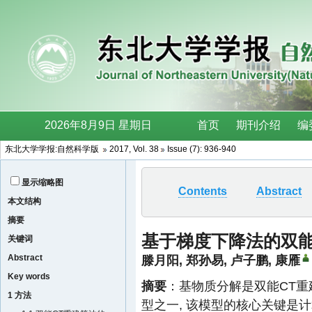
东北大学学报:自然科学版
2017, Vol. 38
Issue (7): 936-940
显示缩略图
Contents
Abstract
本文结构
摘要
基于梯度下降法的双能
关键词
Abstract
滕月阳
,
郑孙易
,
卢子鹏
,
康雁
Key words
摘要
：基物质分解是双能CT重
1 方法
型之一, 该模型的核心关键是计