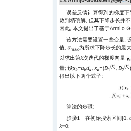
1.4 Armijo-Goldstein法则
误差反馈计算得到的梯度下
敛到精确解, 但其下降步长并不
因此, 本文提出了基于Armijo-
该方法需要设置一些变量, 
值,
α
为所求下降步长的最大
max
以求出第
k
次迭代的梯度向量
(
k
)
(
k
)
量; 设
s
=
α
d
,
x
=(
B
,
B
k
k
k
k
1
2
得出以下两个式子:
算法的步骤:
步骤1 在初始搜索区间[0,
k
=0;