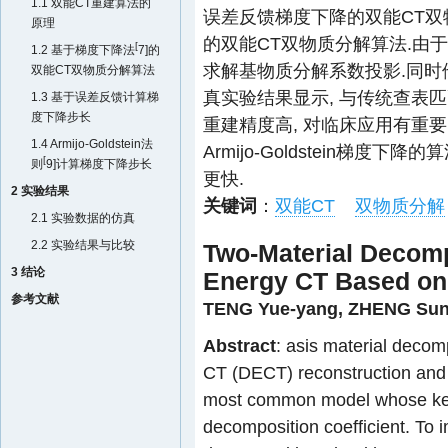
1.1 双能CT重建算法的
误差反馈梯度下降的双能CT双物质分
原理
的双能CT双物质分解算法.由
[
1.2 基于梯度下降法
7
]的
求解基物质分解系数投影.同时
双能CT双物质分解算法
真实验结果显示, 与传统查表匹
1.3 基于误差反馈计算梯
度下降步长
重建精度高, 对临床应用有重要
1.4 Armijo-Goldstein法
Armijo-Goldstein梯
[
则
9
]计算梯度下降步长
更快.
2 实验结果
关键词
：
双能CT
双物质分解
2.1 实验数据的仿真
2.2 实验结果与比较
Two-Material Decomp
3 结论
Energy CT Based on
参考文献
TENG Yue-yang
,
ZHENG Sun
Abstract
: asis material decomp
CT (DECT) reconstruction and 
most common model whose key p
decomposition coefficient. To i