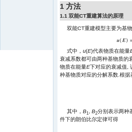
1 方法
1.1 双能CT重建算法的原理
双能CT重建模型主要为基
式中，
u
(
E
)代表物质在能量
衰减系数都可由两种基物质的衰
物质在能量
E
下对应的衰减值, 
种基物质对应的分解系数.根据
其中，
B
,
B
分别表示两种
1
2
件下的朗伯比尔定律可得