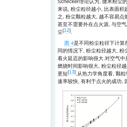
Schecker理论认为, 微米
来说, 粉尘粒径越小, 比表面积
之, 粉尘颗粒越大, 越不容易
甚至不需要外在点火源, 与空
12
[
]
尘
.
图 4
是不同粉尘粒径下计算
同的情况下, 粉尘粒径越大, 
着火延迟的影响很大.对空气中
燃烧时间影响很大, 粉尘粒径越
13
[
]
更短
.从热力学角度看, 颗
速率较快, 有利于点火的成功,