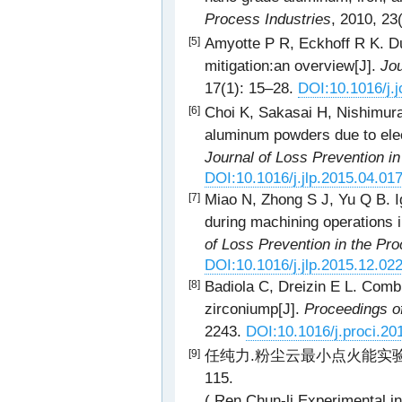
Process Industries
, 2010, 23
Amyotte P R, Eckhoff R K. Du
[5]
mitigation:an overview[J].
Jou
17(1): 15–28.
DOI:10.1016/j.
Choi K, Sakasai H, Nishimura 
[6]
aluminum powders due to elect
Journal of Loss Prevention in
DOI:10.1016/j.jlp.2015.04.01
Miao N, Zhong S J, Yu Q B. Ig
[7]
during machining operations 
of Loss Prevention in the Pro
DOI:10.1016/j.jlp.2015.12.02
Badiola C, Dreizin E L. Combu
[8]
zirconiump[J].
Proceedings of
2243.
DOI:10.1016/j.proci.20
任纯力.粉尘云最小点火能实验研究与
[9]
115.
( Ren Chun-li.Experimental in