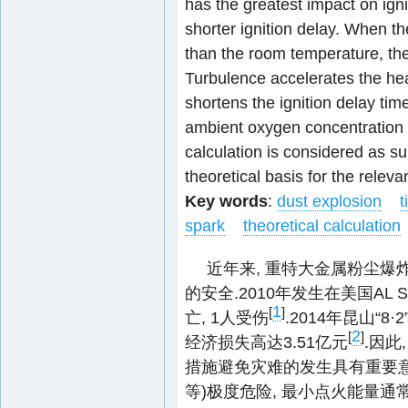
has the greatest impact on ignit
shorter ignition delay. When t
than the room temperature, the 
Turbulence accelerates the hea
shortens the ignition delay tim
ambient oxygen concentration ha
calculation is considered as s
theoretical basis for the relev
Key words
:
dust explosion
t
spark
theoretical calculation
近年来, 重特大金属粉尘爆
的安全.2010年发生在美国AL 
1
[
]
亡, 1人受伤
.2014年昆山“8
2
[
]
经济损失高达3.51亿元
.因
措施避免灾难的发生具有重要意
等)极度危险, 最小点火能量通常