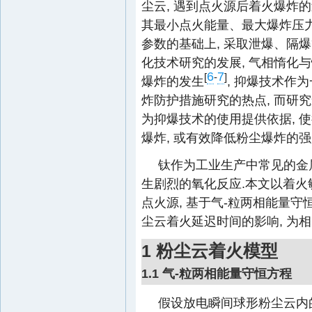
尘云, 遇到点火源后着火爆炸
其最小点火能量、最大爆炸压
参数的基础上, 采取泄爆、隔
化技术研究的发展, 气相惰化
6
7
[
-
]
爆炸的发生
, 抑爆技术作
炸防护措施研究的热点, 而研
为抑爆技术的使用提供依据, 
爆炸, 或有效降低粉尘爆炸的强
钛作为工业生产中常见的金属
生剧烈的氧化反应.本文以着火
点火源, 基于气-粒两相能量守
尘云着火延迟时间的影响, 为
1 粉尘云着火模型
1.1 气-粒两相能量守恒方程
假设放电瞬间球形粉尘云内的