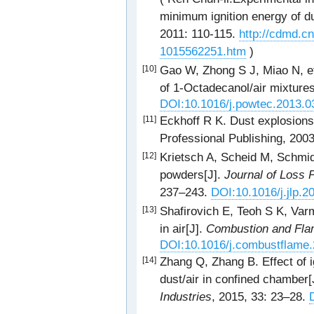
minimum ignition energy of d
2011: 110-115.
http://cdmd.c
1015562251.htm
)
Gao W, Zhong S J, Miao N, et 
[10]
of 1-Octadecanol/air mixture
DOI:10.1016/j.powtec.2013.0
Eckhoff R K. Dust explosions 
[11]
Professional Publishing, 2003
Krietsch A, Scheid M, Schmidt
[12]
powders[J].
Journal of Loss 
237–243.
DOI:10.1016/j.jlp.2
Shafirovich E, Teoh S K, Varm
[13]
in air[J].
Combustion and Fl
DOI:10.1016/j.combustflame.
Zhang Q, Zhang B. Effect of i
[14]
dust/air in confined chamber[
Industries
, 2015, 33: 23–28.