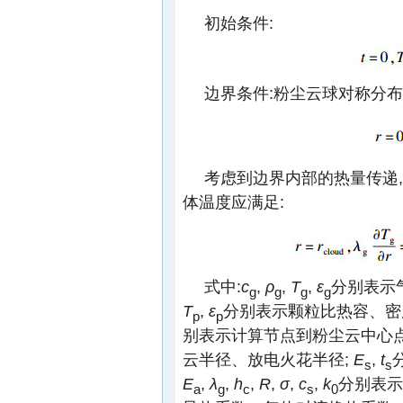
初始条件:
边界条件:粉尘云球对称分布,
考虑到边界内部的热量传递,
体温度应满足:
式中:
c
,
ρ
,
T
,
ε
分别表示
g
g
g
g
T
,
ε
分别表示颗粒比热容、密
p
p
别表示计算节点到粉尘云中心
云半径、放电火花半径;
E
,
t
s
s
E
,
λ
,
h
,
R
,
σ
,
c
,
k
分别表示
a
g
c
s
0