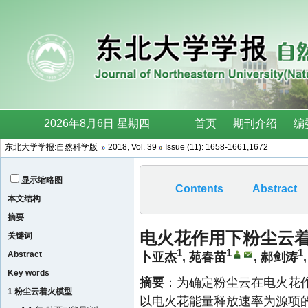
东北大学学报:自然科学版
2018, Vol. 39
Issue (11): 1658-1661,1672
显示缩略图
Contents
Abstract
本文结构
摘要
电火花作用下粉尘云
关键词
1
1
1
Abstract
卜亚杰
,
苑春苗
,
郝剑涛
Key words
摘要
：为确定粉尘云在电火花作
1 粉尘云着火模型
以电火花能量释放速率为源项的