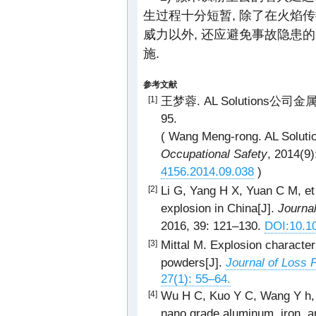
生过程十分短暂, 除了在火焰
威力以外, 还应避免事故隐患
施.
参考文献
王梦蓉. AL Solutions公司金
[1]
95.
( Wang Meng-rong. AL Solutio
Occupational Safety
, 2014(9
4156.2014.09.038
)
Li G, Yang H X, Yuan C M, et 
[2]
explosion in China[J].
Journal
2016, 39: 121–130.
DOI:10.10
Mittal M. Explosion characte
[3]
powders[J].
Journal of Loss 
27(1): 55–64.
Wu H C, Kuo Y C, Wang Y h, et
[4]
nano grade aluminum, iron, a