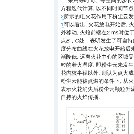
采用等时间、等空间的步长对方
方程迭代计算, 以不同时间节
2
所示的电火花作用下粉尘云发
1
可以看出, 火花放电开始后,
外移动, 火焰前端在2 ms时位
点
B
，
C
处，表明发生了可自持的
度分布曲线在火花放电开始后未
渐降低, 远离火花中心的区域
粒的着火温度, 即粉尘云未发生
花内核半径以外, 则认为点火成
粉尘云能被点燃的条件下, 从
表示火花消失后粉尘云颗粒升温
自持的火焰传播.