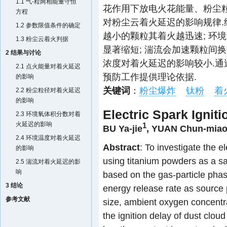
1.1 气-粒两相能量守恒
花作用下放电火花能量、粉尘
方程
对粉尘云着火延迟的影响规律.
1.2 参数限值条件的确定
越小的颗粒其着火越迅速; 环境温
1.3 粉尘云着火判据
显著缩短; 湍流会加速颗粒间换
2 结果与讨论
浓度对着火延迟的影响较小.通
2.1 点火能量对着火延迟
预防工作提供理论依据.
的影响
关键词
：
粉尘爆炸
钛粉
着
2.2 粉尘粒径对着火延迟
的影响
Electric Spark Ignit
2.3 环境氧体积分数对着
火延迟的影响
1
BU Ya-jie
,
YUAN Chun-mia
2.4 环境温度对着火延迟
Abstract
: To investigate the el
的影响
using titanium powders as a s
2.5 湍流对着火延迟的影
响
based on the gas-particle pha
3 结论
energy release rate as source 
参考文献
size, ambient oxygen concentr
the ignition delay of dust clou