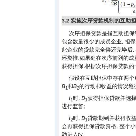
3.2 实施次序贷款机制的互助
次序担保贷款是指互助担保
包含数量很少的成员企业, 担
此企业的贷款完全偿还完毕后,
环类推.如果处在次序前列的成
获得担保.根据次序担保贷款的
假设在互助担保中存在两个
B
和
B
的行动和收益的情况遵
1
2
t
时,
B
获得担保贷款并选
1
1
进行监督;
t
时,
B
贷款期到并获得收益
2
1
会再获得担保贷款资格, 整个小
动进入
t
;
3