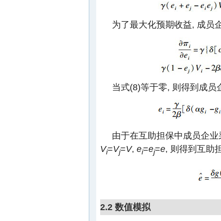
为了最大化预期收益, 成员
当式(8)等于零, 则得到成员
由于在互助担保中成员企业
V
=
V
=
V
,
e
=
e
=
e
, 则得到互
i
j
i
j
2.2 数值模拟