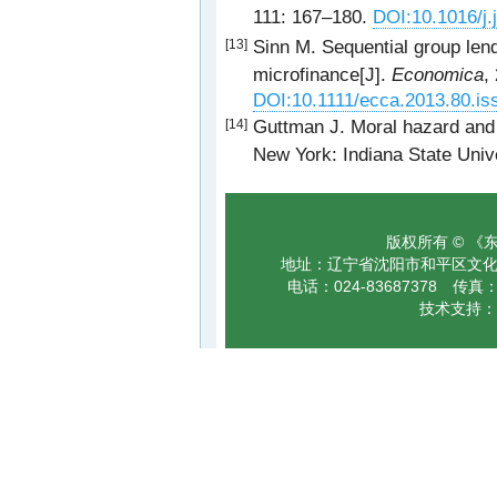
111: 167–180.
DOI:10.1016/j.
Sinn M. Sequential group len
[13]
microfinance[J].
Economica
,
DOI:10.1111/ecca.2013.80.is
Guttman J. Moral hazard and
[14]
New York: Indiana State Unive