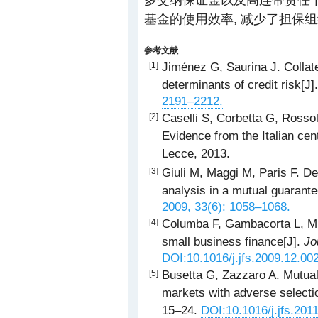
基金的使用效率, 减少了担保组
参考文献
Jiménez G, Saurina J. Collate
[1]
determinants of credit risk[J]
2191–2212.
Caselli S, Corbetta G, Rossol
[2]
Evidence from the Italian ce
Lecce, 2013.
Giuli M, Maggi M, Paris F. De
[3]
analysis in a mutual guarant
2009, 33(6): 1058–1068.
Columba F, Gambacorta L, Mist
[4]
small business finance[J].
Jo
DOI:10.1016/j.jfs.2009.12.00
Busetta G, Zazzaro A. Mutual 
[5]
markets with adverse selecti
15–24.
DOI:10.1016/j.jfs.201