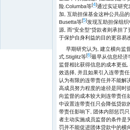
4
[
]
险.Columba等
通过实证研究
加, 互助担保基金这种公共品
5
[
]
Busetta等
发现互助担保组织
源, 而“安全型”贷款者则承担
于保护自身利益的目的更容易
早期研究认为, 建立横向
6
[
]
式.Stiglitz等
最早从信息经济
监督相比获得信息的成本更低,
效选择, 并且如果引入连带责任,
认为有限的连带责任并不能解决
高成员努力程度的途径是同时提高
向监督的成本较大则连带责任就
中设置连带责任只会降低贷款的使用
带责任影响下, 团体内部惩罚
者主动实施成员监督的条件是另
罚并不能促进团体贷款中的横向