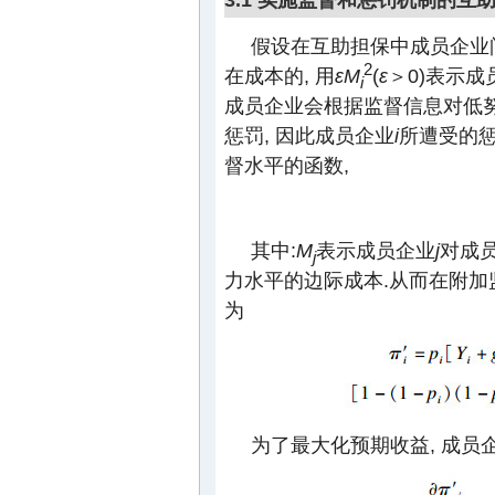
假设在互助担保中成员企业
2
在成本的, 用
εM
(
ε
＞0)表示成
i
成员企业会根据监督信息对低
惩罚, 因此成员企业
i
所遭受的
督水平的函数,
其中:
M
表示成员企业
j
对成
j
力水平的边际成本.从而在附
为
为了最大化预期收益, 成员