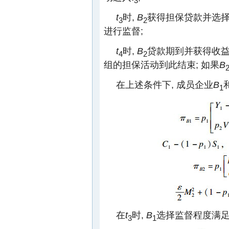
t
时,
B
获得担保贷款并选
3
2
进行监督;
t
时,
B
贷款期到并获得收益
4
2
组的担保活动到此结束; 如果
B
在上述条件下, 成员企业
B
1
在
t
时,
B
选择监督程度满足
3
1