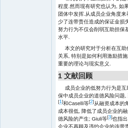
程度.然而现有研究也认为, 
团体中发挥.从成员企业角度来看
少了连带责任造成的保证金损失
努力行为不仅会削弱互助担保基
水平.
本文的研究对于分析在互助
关系, 特别是如何利用激励措
重要的理论与现实意义.
1 文献回顾
成员企业的低努力行为是互
保中成员企业的道德风险问题, 
1
2
[
]
[
]
和Caselli等
从融资成本的
成本很低, 降低了成员企业的融
3
[
]
德风险的产生; Giuli等
也指出
企业不再顾及违约企业的连带责