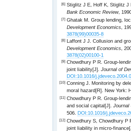
Stiglitz J E, Hoff K, Stiglitz
[6]
Bank Economic Review
, 199
Ghatak M. Group lending, loca
[7]
Development Economics
, 19
3878(99)00035-8
Laffont J J. Collusion and gr
[8]
Development Economics
, 20
3878(02)00100-1
Chowdhury P R. Group-lending
[9]
joint liability[J].
Journal of D
DOI:10.1016/j.jdeveco.2004.
Conning J. Monitoring by dele
[10]
moral hazard[R]. New York: H
Chowdhury P R. Group-lending
[11]
and social capital[J].
Journal
506.
DOI:10.1016/j.jdeveco.2
Chowdhury S, Chowdhury P R,
[12]
joint liability in micro-finance