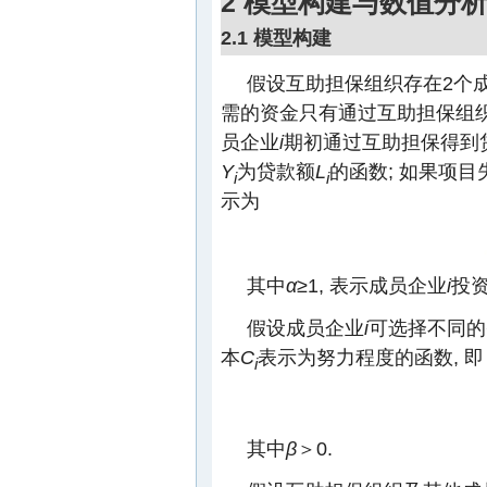
2 模型构建与数值分
2.1 模型构建
假设互助担保组织存在2个成
需的资金只有通过互助担保组织
员企业
i
期初通过互助担保得到
Y
为贷款额
L
的函数; 如果项目
i
i
示为
其中
α
≥1, 表示成员企业
i
投
假设成员企业
i
可选择不同的
本
C
表示为努力程度的函数, 即
i
其中
β
＞0.