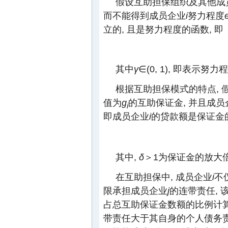
假设互助担保组织及其他成
而不能得到成员企业
i
努力程度
立的, 且是努力程度的函数, 即
其中
γ
∈(0, 1), 即表
根据互助担保模式的特点, 
值为
g
的互助保证金, 并且成员
i
即成员企业
i
的贷款额是保证金
其中,
δ
＞1为保证金的放大倍
在互助担保中, 成员企业
i
不
限承担成员企业
j
的连带责任,
占总互助保证金数额的比例计
带责任大于其自身的个人债务责