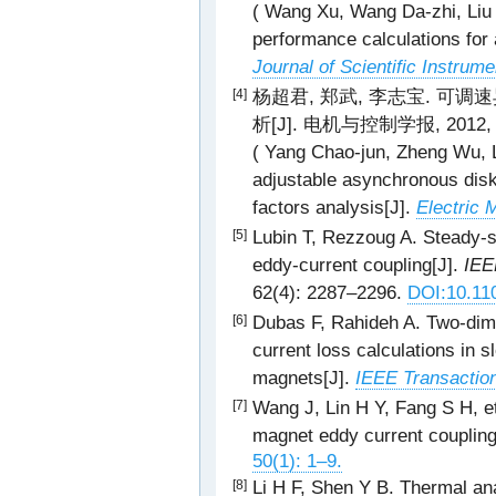
( Wang Xu, Wang Da-zhi, Liu 
performance calculations for
Journal of Scientific Instrume
杨超君, 郑武, 李志宝. 
[4]
析[J]. 电机与控制学报, 2012, 16
( Yang Chao-jun, Zheng Wu, L
adjustable asynchronous disk
factors analysis[J].
Electric 
Lubin T, Rezzoug A. Steady-st
[5]
eddy-current coupling[J].
IEE
62(4): 2287–2296.
DOI:10.11
Dubas F, Rahideh A. Two-dim
[6]
current loss calculations in 
magnets[J].
IEEE Transactio
Wang J, Lin H Y, Fang S H, et
[7]
magnet eddy current coupling
50(1): 1–9.
Li H F, Shen Y B. Thermal an
[8]