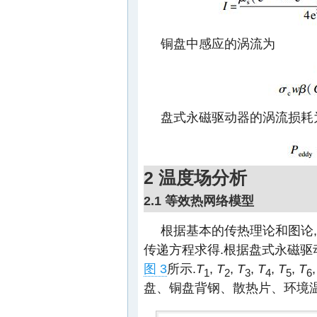
铜盘中感应的涡流为
盘式永磁驱动器的涡流损耗
2 温度场分析
2.1 等效热网络模型
根据基本的传热理论和图论,
传递方程求得.根据盘式永磁驱动
图 3
所示.
T
,
T
,
T
,
T
,
T
,
T
1
2
3
4
5
6
盘、铜盘背钢、散热片、环境温