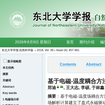
东北大学学报:自然科学版
2018, Vol. 39
Issue (4): 457-461
显示缩略图
Contents
Abstract
本文结构
摘要
基于电磁-温度耦合方
关键词
Abstract
郑迪
,
王大志
,
李硕
,
于林鑫
Key words
摘要
：基于电磁-温度场耦合方
1 电磁场分析
场解析计算建立了盘式永磁驱动