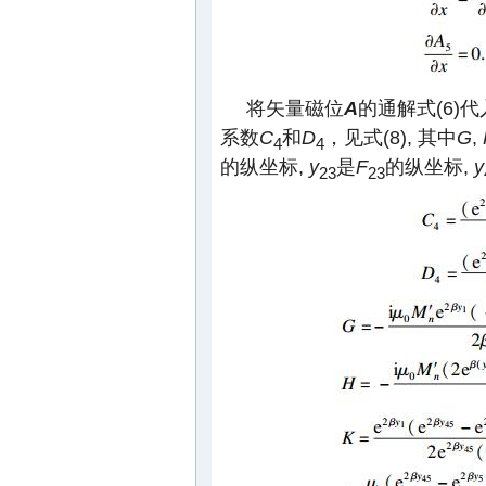
将矢量磁位
A
的通解式(6)代
系数
C
和
D
，见式(8), 其中
G
,
4
4
的纵坐标,
y
是
F
的纵坐标,
y
23
23