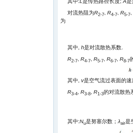
其中:
L
是传热路径长度;
A
是
对流热阻为
R
,
R
,
R
2-7
4-7
5-7
为
其中,
h
是对流散热系数.
R
,
R
,
R
,
R
,
R
2-7
4-7
5-7
6-7
8-7
其中,
v
是空气流过表面的速
R
,
R
,
R
的对流散热
3-4
3-8
1-3
其中:
N
是努塞尔数；
λ
是
u
air