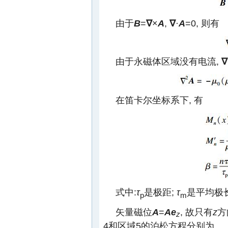
由于
B
=
∇
×
A
,
∇
·
A
=0, 则有
由于永磁体区域没有电流,
∇
在笛卡尔坐标系下, 有
式中:
τ
是极距;
τ
是平均极
p
m
矢量磁位
A
=
Ae
, 故只有
z
方
z
4和区域5的泊松方程分别为