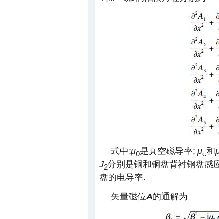
式中:
μ
是真空磁导率;
μ
和
0
c
J
分别是铜和铜盘背衬钢盘感应
2
盘的电导率.
矢量磁位
A
的通解为