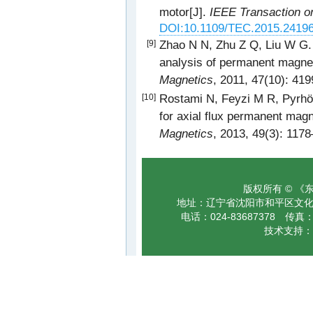
motor[J].
IEEE Transaction o
DOI:10.1109/TEC.2015.2419
Zhao N N, Zhu Z Q, Liu W G. 
[9]
analysis of permanent magne
Magnetics
, 2011, 47(10): 41
Rostami N, Feyzi M R, Pyrhö
[10]
for axial flux permanent mag
Magnetics
, 2013, 49(3): 117