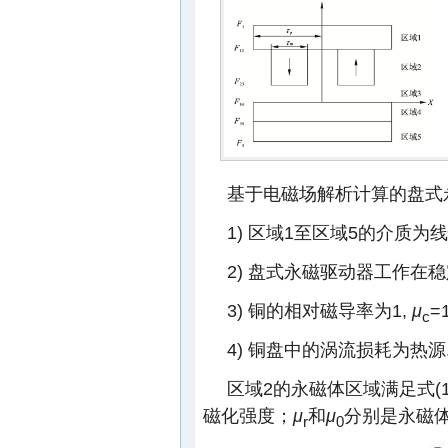
基于电磁场解析计算的盘式
1) 区域1至区域5的介质为
2) 盘式永磁驱动器工作在稳
3) 铜的相对磁导率为1,
μ
=1
c
4) 铜盘中的涡流损耗为热源
区域2的永磁体区域满足式(1
磁化强度；
μ
和
μ
分别是永磁体
r
0