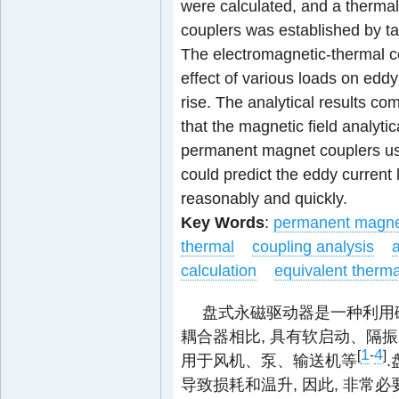
were calculated, and a therma
couplers was established by ta
The electromagnetic-thermal c
effect of various loads on edd
rise. The analytical results co
that the magnetic field analyti
permanent magnet couplers us
could predict the eddy current
reasonably and quickly.
Key Words
:
permanent magne
thermal
coupling analysis
a
calculation
equivalent therm
盘式永磁驱动器是一种利用
耦合器相比, 具有软启动、隔
1
4
[
-
]
用于风机、泵、输送机等
导致损耗和温升, 因此, 非常