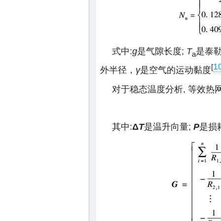
式中:
g
是气隙长度;
T
是泰勒
a
1
[
外半径，
γ
是空气的运动黏度
对于稳态温度分析, 等效热
其中:
Δ
T
是温升向量;
P
是损