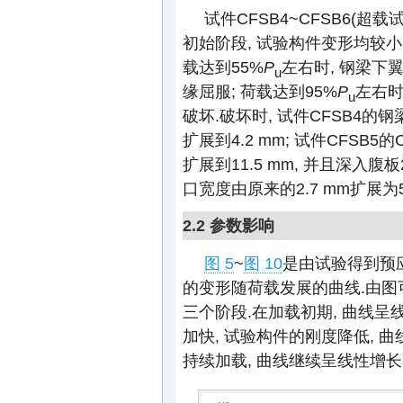
试件CFSB4~CFSB6(超载
初始阶段, 试验构件变形均较小
载达到55%
P
左右时, 钢梁下翼
u
缘屈服; 荷载达到95%
P
左右时
u
破坏.破坏时, 试件CFSB4的
扩展到4.2 mm; 试件CFSB5
扩展到11.5 mm, 并且深入腹板
口宽度由原来的2.7 mm扩展为5
2.2 参数影响
图 5
~
图 10
是由试验得到预
的变形随荷载发展的曲线.由图
三个阶段.在加载初期, 曲线呈
加快, 试验构件的刚度降低, 
持续加载, 曲线继续呈线性增长