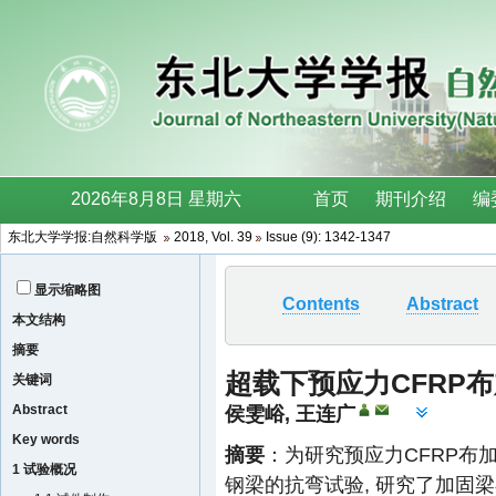
东北大学学报:自然科学版
2018, Vol. 39
Issue (9): 1342-1347
显示缩略图
Contents
Abstract
本文结构
摘要
超载下预应力CFRP
关键词
Abstract
侯雯峪
,
王连广
Key words
摘要
：为研究预应力CFRP布
1 试验概况
钢梁的抗弯试验, 研究了加固