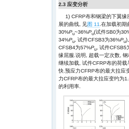
2.3 应变分析
1) CFRP布和钢梁的下翼
展的曲线, 见
图 11
.在加载初期
30%
P
~36%
P
(试件SB0为30
u
u
34%
P
, 试件CFSB3为36%
P
u
u
CFSB4为57%
P
, 试件CFSB5
u
缘屈服.说明, 超载一定次数,
继续加载, 试件CFRP布的荷
快.预应力CFRP布的最大拉应变为
力CFRP布的最大拉应变约为1.0
的利用率.