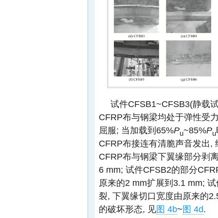
试件CFSB1~CFSB3(静
CFRP布与钢梁均处于弹性受力
屈服; 当加载到65%
P
~85%
P
u
u
CFRP布接连有清脆声音发出, 继
CFRP布与钢梁下翼缘部分剥离
6 mm; 试件CFSB2的部分C
原来的2 mm扩展到3.1 mm;
裂, 下翼缘切口宽度由原来的2.5
的破坏形态, 见
图 4b
~
图 4d
.