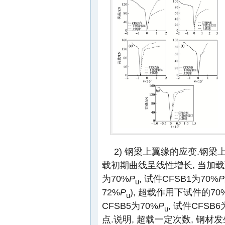
2) 钢梁上翼缘的应变.钢梁
载初期曲线呈线性增长, 当加
为70%
P
, 试件CFSB1为70%
P
u
72%
P
), 超载作用下试件的70
u
CFSB5为70%
P
, 试件CFSB6
u
点.说明, 超载一定次数, 钢材