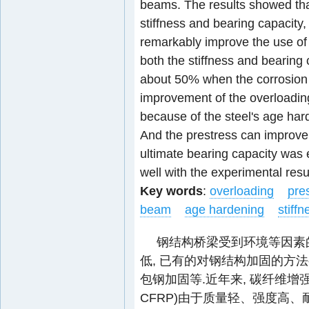
beams. The results showed th
stiffness and bearing capacity
remarkably improve the use of
both the stiffness and bearing
about 50% when the corrosion 
improvement of the overloadin
because of the steel's age har
And the prestress can improve t
ultimate bearing capacity was 
well with the experimental resu
Key words
:
overloading
pre
beam
age hardening
stiffn
钢结构桥梁受到环境等因素
低, 已有的对钢结构加固的方
包钢加固等.近年来, 碳纤维增强复合材料(c
CFRP)由于质量轻、强度高、