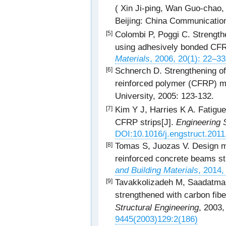
( Xin Ji-ping, Wan Guo-chao,
Beijing: China Communication
Colombi P, Poggi C. Strengthe
[5]
using adhesively bonded CFR
Materials
, 2006, 20(1): 22–33
Schnerch D. Strengthening of 
[6]
reinforced polymer (CFRP) ma
University, 2005: 123-132.
Kim Y J, Harries K A. Fatigu
[7]
CFRP strips[J].
Engineering 
DOI:10.1016/j.engstruct.2011
Tomas S, Juozas V. Design me
[8]
reinforced concrete beams st
and Building Materials
, 2014,
Tavakkolizadeh M, Saadatmane
[9]
strengthened with carbon fibe
Structural Engineering
, 2003
9445(2003)129:2(186)