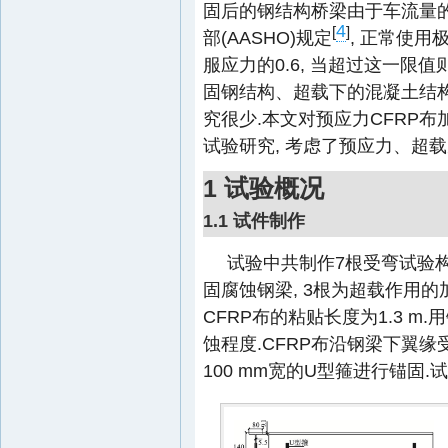
固后的钢结构桥梁由于车流量的
4
[
]
部(AASHO)规定
, 正常使
服应力的0.6, 当超过这一限
固钢结构、超载下的混凝土结
究很少.本文对预应力CFRP
试验研究, 考虑了预应力、超
1 试验概况
1.1 试件制作
试验中共制作7根受弯试验构件
固腐蚀钢梁, 3根为超载作用的加固
CFRP布的粘贴长度为1.3 
蚀程度.CFRP布沿钢梁下翼缘
100 mm宽的U型箍进行锚固.