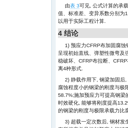
由
表 3
可见, 公式计算的承
值、标准差、变异系数分别为1.007
以用于实际工程计算.
4 结论
1) 预应力CFRP布加固
呈现初始直线、弹塑性微弯及
稳破坏、CFRP布拉断、CFR
离4种形式.
2) 静载作用下, 钢梁加固后,
腐蚀程度小的钢梁的刚度与极限
58.7%;施加预应力可提高钢梁
时效硬化, 能够将刚度提高13
的钢梁的刚度与极限承载力比腐蚀
3) 超载一定次数后, 钢材