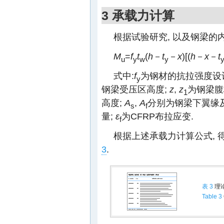
3 承载力计算
根据试验研究, 以及钢梁的
M
=
f
t
(
h
－
t
－
x
)[(
h
－
x
－
t
u
y
w
y
式中:
f
为钢材的抗拉强度设
y
钢梁受压区高度;
z
,
z
为钢梁腹
1
高度;
A
,
A
分别为钢梁下翼缘及
s
f
量;
ε
为CFRP布拉应变.
f
根据上述承载力计算公式, 
3
.
表 3
理
Table 3