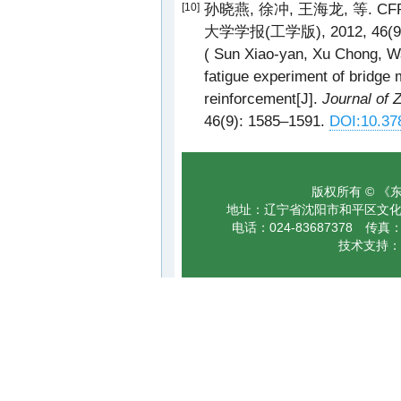
孙晓燕, 徐冲, 王海龙, 等.
[10]
大学学报(工学版), 2012, 46(9):
( Sun Xiao-yan, Xu Chong, Wa
fatigue experiment of bridg
reinforcement[J].
Journal of 
46(9): 1585–1591.
DOI:10.378