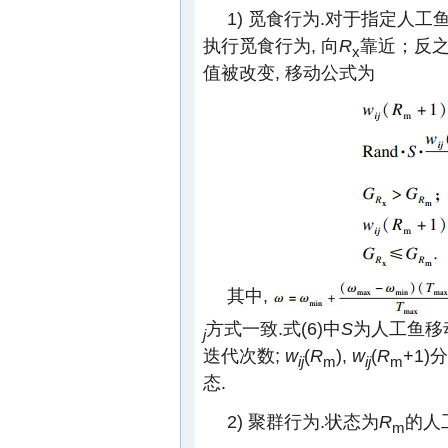
1) 觅食行为.对于指定人工
执行觅食行为, 向
R
靠近；反之
x
值被改变, 移动公式为
其中,
方式一致.式(6)中
S
为人工鱼移动
j
迭代次数;
w
(
R
),
w
(
R
+1
ij
m
ij
m
态.
2) 聚群行为.状态为
R
的人
m