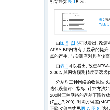
析结果如
表 1
所示.
表 1
误
Table 1
由
图 5
,
图 6
可以看出, 改进A
AFSA-BP网络有了显著的提
点的产生, 与实测序列具有较高
由
表 1
可以看出, 改进AFSA-
2.062, 其网络预测精度要远
分别对三种网络的收敛性以及
迭代误差评估指标, 计算方法如式(1
200时三种网络的误差下降收敛曲
(
T
为200), 对均方误差(MS
max
下降收敛曲线见
图 7
,
图 8
, 