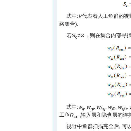
式中:
V
代表着人工鱼群的视野
络集合).
若
S
≠Ø，则在集合内部寻
c
式中
:w
,
w
,
w
,
w
,
w
,
ij
gi
kg
i
0
g
0
工鱼
R
输入层和隐含层的连
cen
视野中鱼群扫描完全后, 可以