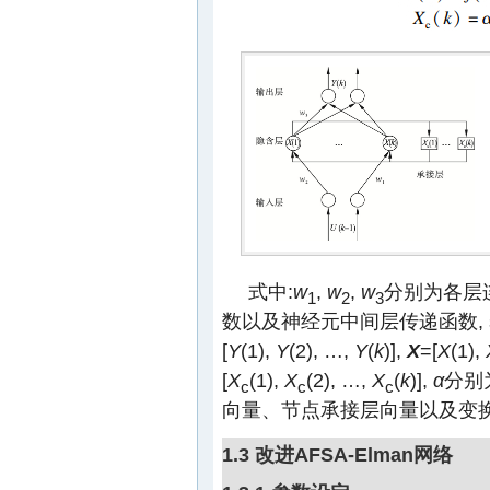
式中:
w
,
w
,
w
分别为各层
1
2
3
数以及神经元中间层传递函数, s
[
Y
(1),
Y
(2), …,
Y
(
k
)],
X
=[
X
(1),
[
X
(1),
X
(2), …,
X
(
k
)],
α
分别
c
c
c
向量、节点承接层向量以及变换
1.3 改进AFSA-Elman网络