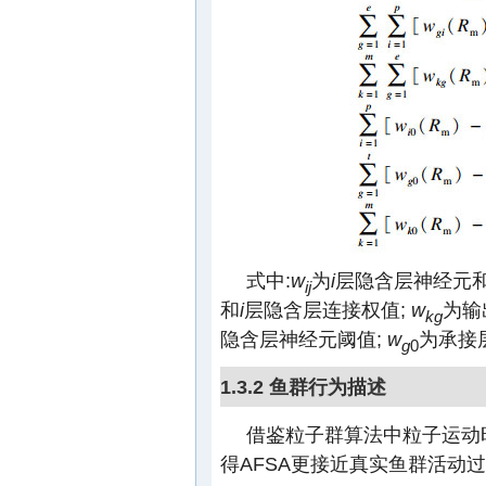
式中:
w
为
i
层隐含层神经元
ij
和
i
层隐含层连接权值;
w
为输
kg
隐含层神经元阈值;
w
为承接
g
0
1.3.2 鱼群行为描述
借鉴粒子群算法中粒子运动
得AFSA更接近真实鱼群活动过