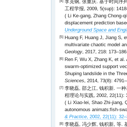
李克钢, 张重庆. 基于时间序
[4]
工程学报, 2009, 5(sup): 1418
( Li Ke-gang, Zhang Chong-qi
displacement prediction base
Underground Space and Engi
Huang F, Huang J, Jiang S, e
[5]
multivariate chaotic model a
Geology
, 2017, 218: 173–18
Ren F, Wu X, Zhang K, et al. 
[6]
swarm-optimized support vect
Shuping landslide in the Thr
Sciences
, 2014, 73(8): 4791
李晓磊, 邵之江, 钱积新. 一
[7]
程理论与实践, 2002, 22(11): 3
( Li Xiao-lei, Shao Zhi-jiang
autonomous animats:fish-swa
& Practice
, 2002, 22(11): 32
李晓磊, 冯少辉, 钱积新, 
[8]