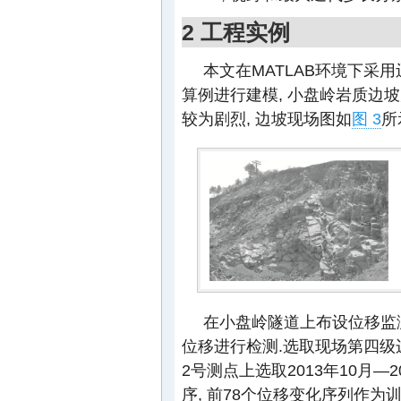
2 工程实例
本文在MATLAB环境下采
算例进行建模, 小盘岭岩质边坡
较为剧烈, 边坡现场图如
图 3
所
在小盘岭隧道上布设位移监测
位移进行检测.选取现场第四级
2号测点上选取2013年10月—
序, 前78个位移变化序列作为训练