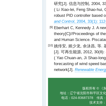
研究[J]. 信息与控制, 2004, 33(
( Li Xiao-lei, Feng Shao-hui, 
robust PID controller based on
and Control
, 2004, 33(1): 11
Eberhart C, Kennedy J. A new
[9]
theory[C]//Proceedings of th
and Human Science. Piscataw
姚传安, 姬少龙, 余泳昌, 
[10]
[J]. 可再生能源, 2012, 30(8): 
( Yao Chuan-an, Ji Shao-long
forecasting of wind speed ba
network[J].
Renewable Energ