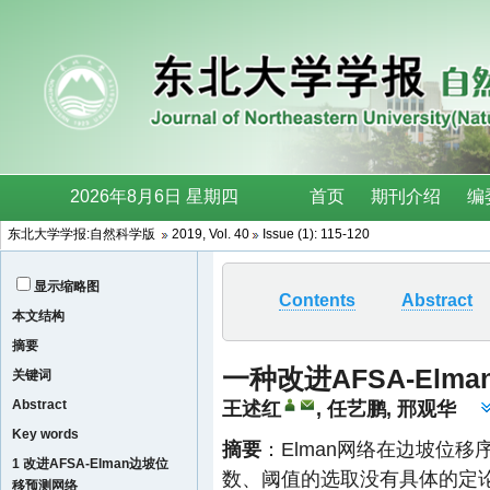
东北大学学报:自然科学版
2019, Vol. 40
Issue (1): 115-120
显示缩略图
Contents
Abstract
本文结构
摘要
一种改进AFSA-El
关键词
Abstract
王述红
,
任艺鹏
,
邢观华
Key words
摘要
：Elman网络在边坡位
1 改进AFSA-Elman边坡位
数、阈值的选取没有具体的定论,
移预测网络