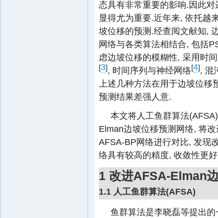
态具有非常重要的影响.因此对
显得尤为重要.近年来, 依托越
坡位移的预测.经查阅文献知,
网络与各类算法相结合, 包括P
虑边坡位移的模糊性, 采用时
3
4
[
]
[
]
, 时间序列与神经网络
, 
上述几种方法在用于边坡位移
预测结果差强人意.
本文将人工鱼群算法(AFSA)
Elman边坡位移预测网络, 将改
AFSA-BP网络进行对比, 发现
络具有较高的精度, 收敛性更好
1 改进AFSA-Elm
1.1 人工鱼群算法(AFSA)
鱼群算法是李晓磊等提出的