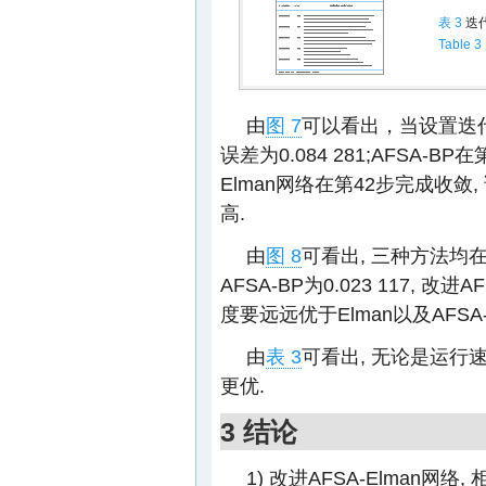
表 3
迭
Table 3
由
图 7
可以看出，当设置迭代步
误差为0.084 281;AFSA-BP
Elman网络在第42步完成收敛,
高.
由
图 8
可看出, 三种方法均在第2
AFSA-BP为0.023 117, 改进A
度要远远优于Elman以及AFSA-
由
表 3
可看出, 无论是运行速
更优.
3 结论
1) 改进AFSA-Elman网