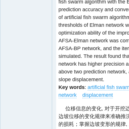
fish swarm algorithm with the 
prediction accuracy and conve
of artificial fish swarm algorit
thresholds of Elman network w
optimization ability of the im
AFSA-Elman network was compa
AFSA-BP network, and the iter
simulated. The result found t
network has higher precision 
above two prediction network, a
slope displacement.
Key words
:
artificial fish swa
network
displacement
位移信息的变化, 对于开挖
边坡位移的变化规律来准确推演
的损耗；掌握边坡变形的规律,