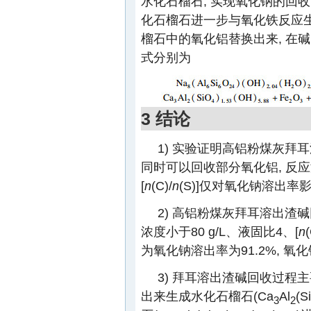
水化石榴石, 实现氧化钠的回收
化石榴石进一步与氧化铁反应生
榴石中的氧化铝替换出来, 在
式分别为
3 结论
1) 实验证明高铝粉煤灰拜
同时可以回收部分氧化铝, 反
[
n
(C)/
n
(S)]仅对氧化钠溶出率
2) 高铝粉煤灰拜耳溶出渣碱
浓度小于80 g/L、液固比4、[
n
(
为氧化钠溶出率为91.2%, 氧化
3) 拜耳溶出渣碱回收过
出来生成水化石榴石(Ca
Al
(S
3
2