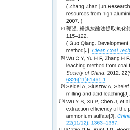
( Zhang Zhan-jun.Research 
resources from high alumini
2007. )
郭强. 粉煤灰酸法提取氧化铝的工艺
[7]
115–122.
( Guo Qiang. Development o
method[J].
Clean Coal Tec
Wu C Y, Yu H F, Zhang H F.
[8]
leaching method from coal f
Society of China
, 2012, 22
6326(11)61461-1
Seidel A, Slusznv A, Shelef G
[9]
milling and acid leaching[J]
Wu Y S, Xu P, Chen J, et a
[10]
extraction efficiency of the 
ammonium sulfate[J].
Chine
22(11/12): 1363–1367.
Matjie R H, Bunt J R, Heerd
[11]