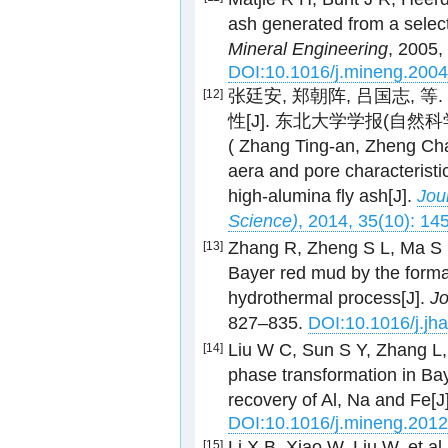
ash generated from a select
Mineral Engineering
, 2005,
DOI:10.1016/j.mineng.2004
张廷安, 郑朝阵, 吕国志,
[12]
性[J]. 东北大学学报(自然科学版),
( Zhang Ting-an, Zheng Chao
aera and pore characterist
high-alumina fly ash[J].
Jou
Science)
, 2014, 35(10): 1
Zhang R, Zheng S L, Ma S H,
[13]
Bayer red mud by the format
hydrothermal process[J].
Jo
827–835.
DOI:10.1016/j.jh
Liu W C, Sun S Y, Zhang L, 
[14]
phase transformation in Ba
recovery of Al, Na and Fe[J
DOI:10.1016/j.mineng.2012
Li X B, Xiao W, Liu W, et al
[15]