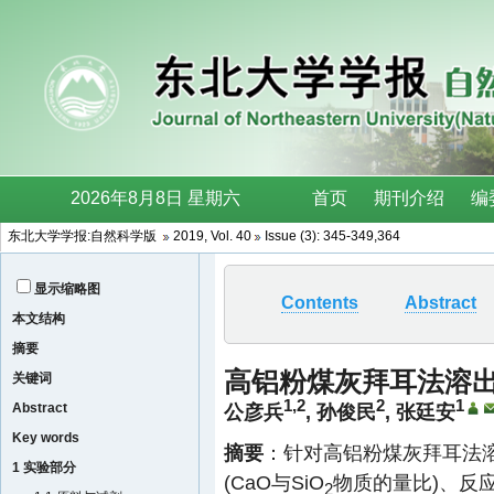
东北大学学报:自然科学版
2019, Vol. 40
Issue (3): 345-349,364
显示缩略图
Contents
Abstract
本文结构
摘要
高铝粉煤灰拜耳法溶
关键词
1,2
2
1
Abstract
公彦兵
,
孙俊民
,
张廷安
Key words
摘要
：针对高铝粉煤灰拜耳法溶
1 实验部分
(CaO与SiO
物质的量比)、反
2