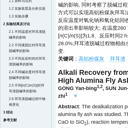
1.1 原料与试剂
碱的影响, 同时考察了脱碱过
1.2 实验装置及分析仪器
方式可以实现高铝粉煤灰拜耳法
1.3 实验步骤
反应温度对氧化钠和氧化铝回收
2 实验结果及讨论
的溶出率影响较大; 在温度260
2.1 不同温度对拜耳渣脱
[
n
(C)/
n
(S)]为1.8、反应时间2
碱率的影响
28.0%;拜耳渣脱碱过程物
2.2 不同液固比对拜耳渣
变.
脱碱率的影响
关键词
：
高铝粉煤灰
拜耳渣
2.3 不同反应时间对拜耳
渣脱碱率的影响
Alkali Recovery fro
2.4 不同碱浓度对拜耳渣
脱碱率的影响
High Alumina Fly As
2.5 不同[
n
(C)/
n
(S)]对拜
1,2
GONG Yan-bing
,
SUN Jun
耳渣脱碱率的影响
1
zhi
2.6 拜耳渣脱碱过程中物
相变化
Abstract
: The dealkalization 
3 结论
alumina fly ash was studied. Th
参考文献
CaO to SiO
), reaction tempera
2