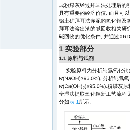
成粉煤灰经过拜耳法处理后的残
具有重要的经济价值, 而且可
铝土矿拜耳法赤泥的氧化铝及
拜耳法溶出渣的碱回收相关研
碱回收的优化条件, 并通过XR
1 实验部分
1.1 原料与试剂
实验原料为分析纯氢氧化钠
w
(NaOH)≥96.0%), 分
w
(Ca(OH)
)≥95.0%).粉
2
全湿法提取氧化铝新工艺流程
分如
表 1
所示.