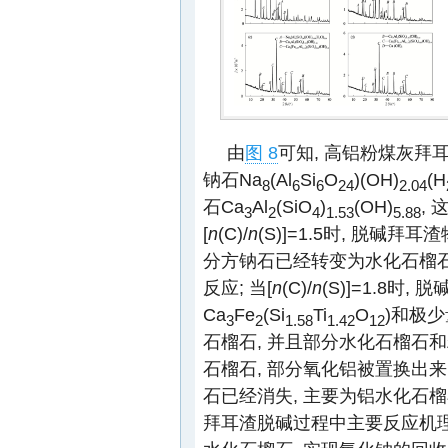
由
图 8
可知, 高铝粉煤灰拜
钠石Na
(Al
Si
O
)(OH)
(H
8
6
6
24
2.04
石Ca
Al
(SiO
)
(OH)
,
3
2
4
1.53
5.88
[
n
(C)/
n
(S)]=1.5时, 脱碱
分方钠石已经转变为水化石榴石
反应; 当[
n
(C)/
n
(S)]=1.8
Ca
Fe
(Si
Ti
O
)和极
3
2
1.58
1.42
12
石榴石, 并且部分水化石榴石
石榴石, 部分氧化铝被置换出来;
石已经消失, 主要为铝水化石
拜耳渣脱碱过程中主要反应机