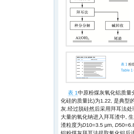
表 1
粉
Table 1
表 1
中原粉煤灰氧化铝质量分数
化硅的质量比)为1.22, 是
灰.经过脱硅然后采用拜耳法处理
大量的氧化钠进入拜耳渣中, 
渣粒度为
D
10=3.5 μm,
D
50=6.
铝粉煤灰拜耳法提取氧化铝后