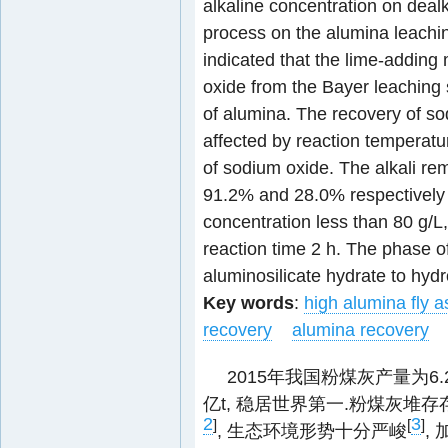
alkaline concentration on dealka
process on the alumina leachin
indicated that the lime-adding
oxide from the Bayer leaching 
of alumina. The recovery of so
affected by reaction temperatur
of sodium oxide. The alkali re
91.2% and 28.0% respectively
concentration less than 80 g/L, l
reaction time 2 h. The phase o
aluminosilicate hydrate to hydr
Key words
:
high alumina fly a
recovery
alumina recovery
2015年我国粉煤灰产量为6.2
亿t, 稳居世界第一.粉煤灰
2
3
]
[
]
, 生态环境形势十分严峻
,