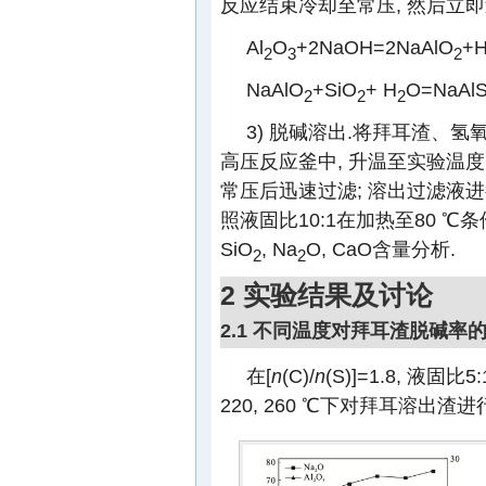
反应结束冷却至常压, 然后立
Al
O
+2NaOH=2NaAlO
+
2
3
2
NaAlO
+SiO
+ H
O=NaAlS
2
2
2
3) 脱碱溶出.将拜耳渣、
高压反应釜中, 升温至实验温度, 
常压后迅速过滤; 溶出过滤液进
照液固比10:1在加热至80 ℃条件
SiO
, Na
O, CaO含量分析.
2
2
2 实验结果及讨论
2.1 不同温度对拜耳渣脱碱率
在[
n
(C)/
n
(S)]=1.8, 液固比5
220, 260 ℃下对拜耳溶出渣