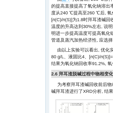
的提高直接提高了氧化钠溶出率,
度从240 ℃提高至260 ℃后
[
n
(C)/
n
(S)]为1.8时拜耳渣
温度的升高达到30%左右, 
明进一步提高温度可提高氧化铝
管道及蒸汽加热经济性, 应选择2
由以上实验可以看出, 优化
80 g/L、液固比4、[
n
(C)/
n
(S)
结果为氧化钠回收率91.2%, 氧
2.6 拜耳渣脱碱过程中物相变
为考察拜耳渣碱回收前后物相
碱拜耳渣进行了XRD分析, 结