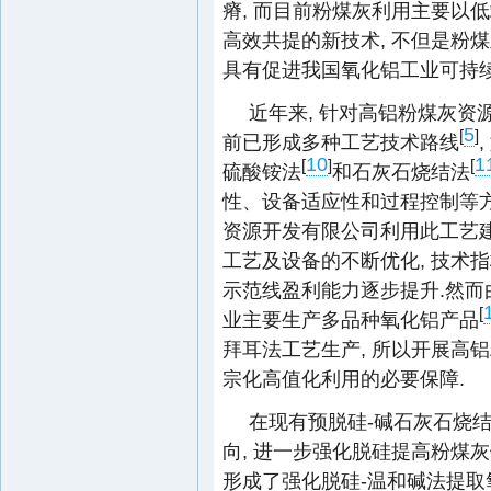
瘠, 而目前粉煤灰利用主要以
高效共提的新技术, 不但是粉
具有促进我国氧化铝工业可持续
近年来, 针对高铝粉煤灰资
5
[
]
前已形成多种工艺技术路线
10
1
[
]
[
硫酸铵法
和石灰石烧结法
性、设备适应性和过程控制等方
资源开发有限公司利用此工艺建
工艺及设备的不断优化, 技术指
示范线盈利能力逐步提升.然而
[
业主要生产多品种氧化铝产品
拜耳法工艺生产, 所以开展高
宗化高值化利用的必要保障.
在现有预脱硅-碱石灰石烧结
向, 进一步强化脱硅提高粉煤灰
形成了强化脱硅-温和碱法提取氧