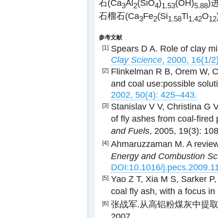
石(Ca
Al
(SiO
)
(OH)
)
3
2
4
1.53
5.88
石榴石(Ca
Fe
(Si
Ti
O
3
2
1.58
1.42
12
参考文献
Spears D A. Role of clay m
[1]
Clay Science
, 2000, 16(1/2
Flinkelman R B, Orem W, Ca
[2]
and coal use:possible solut
2002, 50(4): 425–443.
Stanislav V V, Christina G 
[3]
of fly ashes from coal-fired 
and Fuels
, 2005, 19(3): 1
Ahmaruzzaman M. A review on
[4]
Energy and Combustion Sc
DOI:10.1016/j.pecs.2009.1
Yao Z T, Xia M S, Sarker P,
[5]
coal fly ash, with a focus in
张战军.从高铝粉煤灰中提取氧
[6]
2007.