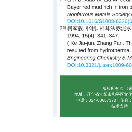
Bayer red mud rich in iron b
Nonferrous Metals Society 
DOI:10.1016/S1003-6326(
柯家骏, 张帆. 拜耳法赤泥
[16]
1994, 15(4): 341–347.
( Ke Jia-jun, Zhang Fan. T
resulted from hydrothermal 
Engineering Chemistry & Me
DOI:10.3321/j.issn:1009-6