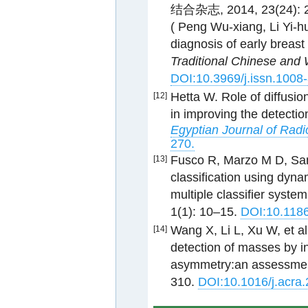
结合杂志, 2014, 23(24): 
( Peng Wu-xiang, Li Yi-h
diagnosis of early breast
Traditional Chinese and
DOI:10.3969/j.issn.1008
Hetta W. Role of diffusi
[12]
in improving the detection
Egyptian Journal of Radi
270.
Fusco R, Marzo M D, San
[13]
classification using dyn
multiple classifier system
1(1): 10–15.
DOI:10.118
Wang X, Li L, Xu W, et a
[14]
detection of masses by i
asymmetry:an assessmen
310.
DOI:10.1016/j.acra