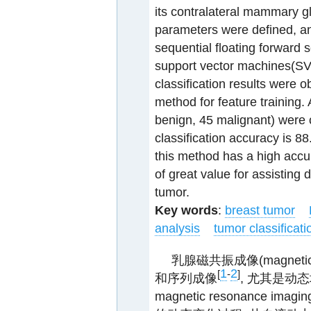
its contralateral mammary g
parameters were defined, and
sequential floating forward
support vector machines(SVM
classification results were o
method for feature training
benign, 45 malignant) were
classification accuracy is 
this method has a high accur
of great value for assisting d
tumor.
Key words
:
breast tumor
analysis
tumor classificati
乳腺磁共振成像(magnetic 
1
2
[
-
]
和序列成像
, 尤其是动态增强
magnetic resonance 