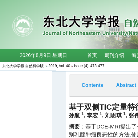
东北大学学报:自然科学版
2019, Vol. 40
Issue (4): 473-477
Contents
Abstract
基于双侧TIC定量
1
1
1
孙航
,
李宏
,
刘思琪
,
张
摘要
：基于DCE-MRI提
别乳腺肿瘤良恶性的方法.使