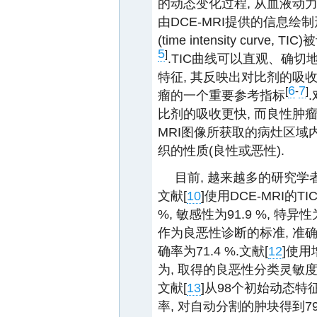
的动态变化过程, 从血液动
由DCE-MRI提供的信息绘
(time intensity cu
5
]
.TIC曲线可以直观、确
特征, 其反映出对比剂的吸
6
7
[
-
]
瘤的一个重要参考指标
比剂的吸收更快, 而良性肿
MRI图像所获取的病灶区域
织的性质(良性或恶性).
目前, 越来越多的研究学
文献[
10
]使用DCE-MRI的
%, 敏感性为91.9 %, 特异性为
作为良恶性诊断的标准, 准确率
确率为71.4 %.文献[
12
]使
为, 取得的良恶性分类灵敏度为80
文献[
13
]从98个初始动态
率, 对自动分割的肿块得到7