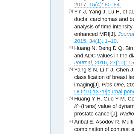
2017, 15(4): 80–84.
Yin J, Yang J, Lu H, et a
[3]
ductal carcinomas and b
analysis of time intensit
enhanced MRI[J].
Journa
2015, 34(1): 1–10.
Huang N, Deng D Q, Bin L 
[4]
and ADC values in the di
Journal
, 2016, 27(10): 
Yang S N, Li F J, Chen J 
[5]
classification of breast
imaging[J].
Plos One
, 20
DOI:10.1371/journal.po
Huang Y H, Guo Y M. Com
[6]
K
~(trans) value of dynam
prostate cancer[J].
Radio
Aribal E, Asodov R. Multi
[7]
combination of contrast