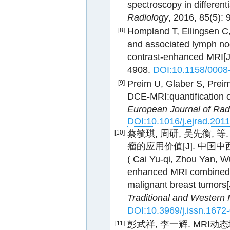
spectroscopy in different
Radiology
, 2016, 85(5):
Hompland T, Ellingsen C, 
[8]
and associated lymph no
contrast-enhanced MRI[J
4908.
DOI:10.1158/0008
Preim U, Glaber S, Preim
[9]
DCE-MRI:quantification of
European Journal of Rad
DOI:10.1016/j.ejrad.201
蔡毓琪, 周研, 吴先衡,
[10]
瘤的应用价值[J]. 中国中西医结
( Cai Yu-qi, Zhou Yan, W
enhanced MRI combined w
malignant breast tumors[
Traditional and Western
DOI:10.3969/j.issn.1672
彭武祥, 李一辉. MRI
[11]