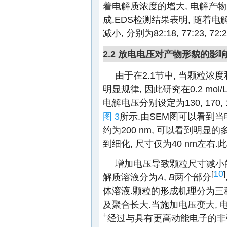
着电解质浓度的增大, 电解产物
成.EDS检测结果表明, 随着电
减小, 分别为82:18, 77:23, 72:2
2.2 放电电压对产物形貌的影
由于在2.1节中, 当颗粒
明显规律, 因此研究在0.2 mol/L
电解电压分别设定为130, 170, 
图 3
所示.由SEM图可以看到当电
约为200 nm, 可以看到明显的
到细化, 尺寸仅为40 nm左
增加电压导致颗粒尺寸减小
10
[
]
解质溶液分为
A
,
B
两个部分
体溶液.颗粒的形成机理分为三
及聚合长大.当施加电压变大, 
+
经过与具有更高动能电子的非