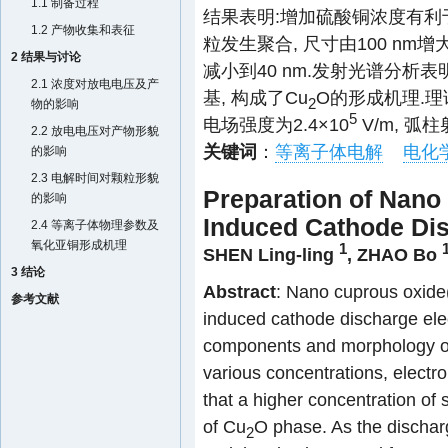
1.1 制备过程
结果表明:增加硫酸铜浓度有利
1.2 产物收集和表征
粒发生聚合, 尺寸由100 nm增大
2 结果与讨论
减小到40 nm.发射光谱分
2.1 浓度对放电电压及产
基, 构成了Cu
O的形成机理.理论
2
物的影响
5
电场强度为2.4×10
V/m, 弧柱
2.2 放电电压对产物形貌
关键词
：
等离子体电解
电化
的影响
2.3 电解时间对颗粒形貌
Preparation of Nano
的影响
Induced Cathode Dis
2.4 等离子体物理参数及
氧化亚铜形成机理
1
SHEN Ling-ling
,
ZHAO Bo
3 结论
Abstract
: Nano cuprous oxid
参考文献
induced cathode discharge ele
components and morphology of 
various concentrations, electr
that a higher concentration of 
of Cu
O phase. As the dischar
2