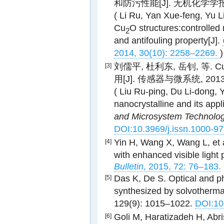
和防污性能[J]. 无机化学学报, 20
( Li Ru, Yan Xue-feng, Yu 
Cu
O structures:controlled
2
and antifouling property[J].
2014, 30(10): 2258–2269.
)
刘儒平, 杜利东, 岳钊, 等. C
[3]
用[J]. 传感器与微系统, 2013, 3
( Liu Ru-ping, Du Li-dong, 
nanocrystalline and its appl
and Microsystem Technolog
DOI:10.3969/j.issn.1000-9
Yin H, Wang X, Wang L, et 
[4]
with enhanced visible light p
Bulletin
, 2015, 72: 76–183.
Das K, De S. Optical and ph
[5]
synthesized by solvotherma
129(9): 1015–1022.
DOI:10
Goli M, Haratizadeh H, Abri
[6]