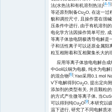
4
5
[
-
]
法(水热法和有机溶剂热法)
等还原剂制备Cu
O, 在这一
2
貌和调控尺寸, 且操作需在强
压条件中进行, 由于有机溶剂的
电化学方法因操作简单可控, 
等离子体放电阴极诱导电解是一
子和活性离子可以还原金属阳离
粒互相附着和互相聚集长大的现
应用等离子体放电电解合成纳
中Goli以铜为电极, 纯水为电解质
6
[
]
的混合物
.Yao采用0.1 mol N
V下电解得到Cu
O, 提出定向
2
添加剂的类型有关, 并且颗粒
的方式产生微等离子体, 当CuS
9
[
]
可以得到纯Cu
O
.本研究以
2
温下进行, 研究了不同电解质