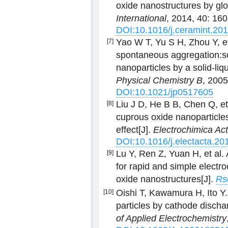
oxide nanostructures by glo
International
, 2014, 40: 16
DOI:10.1016/j.ceramint.20
Yao W T, Yu S H, Zhou Y, e
[7]
spontaneous aggregation:se
nanoparticles by a solid-li
Physical Chemistry B
, 200
DOI:10.1021/jp0517605
Liu J D, He B B, Chen Q, et
[8]
cuprous oxide nanoparticles 
effect[J].
Electrochimica Ac
DOI:10.1016/j.electacta.20
Lu Y, Ren Z, Yuan H, et al
[9]
for rapid and simple electr
oxide nanostructures[J].
Rs
Oishi T, Kawamura H, Ito Y.
[10]
particles by cathode dischar
of Applied Electrochemistry