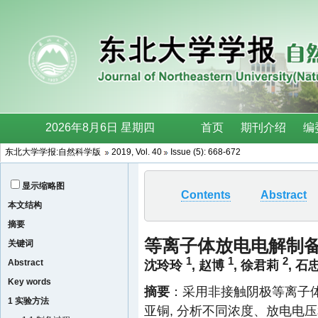
东北大学学报:自然科学版
2019, Vol. 40
Issue (5): 668-672
显示缩略图
Contents
Abstract
本文结构
摘要
等离子体放电电解制
关键词
1
1
2
Abstract
沈玲玲
,
赵博
,
徐君莉
,
石
Key words
摘要
：采用非接触阴极等离子
1 实验方法
亚铜, 分析不同浓度、放电电