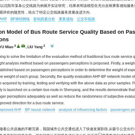
后以沈阳市某条公交线路为例展开实证研究，结果表明该模型在充分反映乘客感知服务
观评价的随意性，给出了特定公交线路服务质量改进方向.
AHP
BP神经网络
影响因素分析
乘客感知
公交车线路
on Model of Bus Route Service Quality Based on Pa
ions
3
2
YU Miao
,
LIU Yang
ming to solve the limitation of the evaluation method of traditional bus route service q
ght analysis method based on passengers perceptions is proposed. Firstly, a weigh
ablished based on passengers perceptions in order to determine the weight of expe
 weight of each group. Secondly, the quality evaluation AHP-BP network model of
 acquired by training, testing and verifying with the above data as prior samples. Fi
dy is launched on a certain bus route in Shenyang, and the results demonstrate tha
nger perceptions adequately as well as reduce the randomness of subjective evalu
proved direction for a bus route service.
mproved AHP
BP neural network
analysis of influencing factors
passengers pe
随着公共设施的不断完善，我国城市公共交通也进入了快速发展阶段.从吸引公交出行
1
[
]