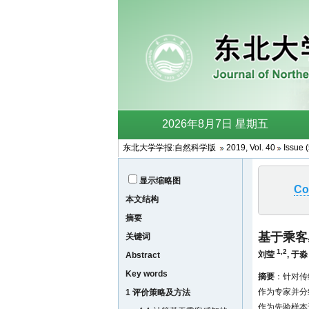
东北大学学报:自然科学版
2019, Vol. 40
Issue 
显示缩略图
Co
本文结构
摘要
基于乘客
关键词
1,2
刘莹
,
于淼
Abstract
Key words
摘要
：针对传
作为专家并分
1 评价策略及方法
作为先验样本