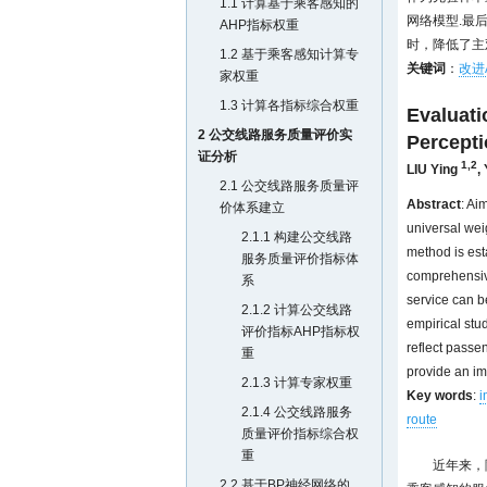
1.1 计算基于乘客感知的
网络模型.最
AHP指标权重
时，降低了主
1.2 基于乘客感知计算专
关键词
：
改进
家权重
1.3 计算各指标综合权重
Evaluati
2 公交线路服务质量评价实
Percept
证分析
1,2
LIU Ying
,
2.1 公交线路服务质量评
Abstract
: Ai
价体系建立
universal wei
2.1.1 构建公交线路
method is est
服务质量评价指标体
comprehensive
系
service can be
2.1.2 计算公交线路
empirical stu
评价指标AHP指标权
reflect passe
重
provide an im
2.1.3 计算专家权重
Key words
:
i
2.1.4 公交线路服务
route
质量评价指标综合权
重
近年来，
2.2 基于BP神经网络的