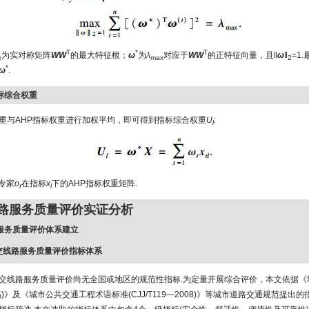
T
*
T
为实对称矩阵
WW
的最大特征根；
ω
为
λ
对应于
WW
的正特征向量，且‖
ω
‖
=1
x
max
2
*
ω
.
指标综合权重
重与AHP指标权重进行加权平均，即可得到指标综合权重
U
:
l
专家
o
在指标
x
下的AHP指标权重矩阵.
t
l
线路服务质量评价实证分析
路服务质量评价体系建立
建公交线路服务质量评价指标体系
交线路服务质量评价尚无全国或地区的规范性指标.为定量开展综合评价，本文依据《
)》及《城市公共交通工程术语标准(CJJ/T119—2008)》等城市道路交通规范提出