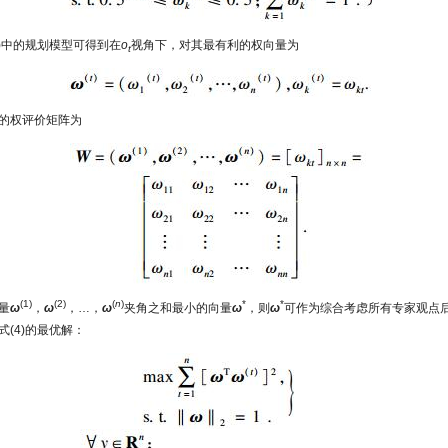
1)中的规划模型可得到在
o
视角下，对其最有利的权向量为
t
的权评价矩阵为
(1)
(2)
(
n
)
*
*
量
ω
，
ω
，…，
ω
夹角之和最小的向量
ω
，则
ω
可作为综合考虑所有专家观点
式(4)的最优解：