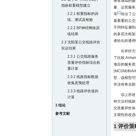
乘客感知的服
指标权重模型建立
量、运营服务
2
[
]
2.2.1 权重指标的训
等
给出了公
练、测试及检验
最看重的公交服
不同特征属性
2.2.2 BP神经网络训
练结果
的多层次框架
者给出的通用
2.3 沈阳某公交线路评价
实证结果
在评价方法
2.3.1 公交线路服务
了比较.Arma
质量评价指标综合权
项目的服务质
重计算
(MCDM)和
2.3.2 线路指标数据
型，该模型可
收集及预处理
并没有将去除
2.3.3 线路评价值的
综上所述
计算
种方法对线路
3 结论
交质量评价体
参考文献
主观性的改进
1 评价