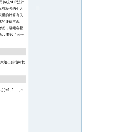
用传统AHP法计
标有极强的个人
权重的计算有失
成的评价主观
考虑，确定各指
配，兼顾了公平
专家给出的指标权
o
)(
t
=1, 2, …,
n
;
t