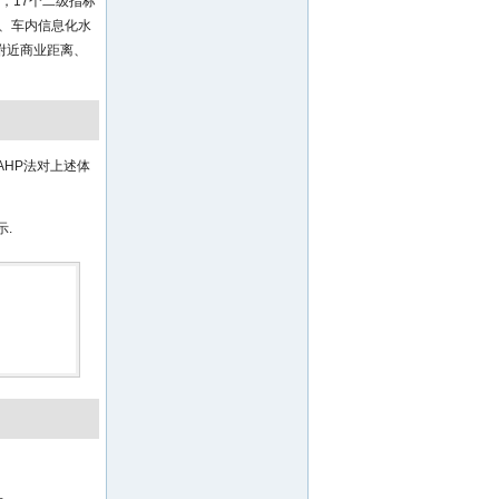
，17个二级指标
、车内信息化水
附近商业距离、
HP法对上述体
示.