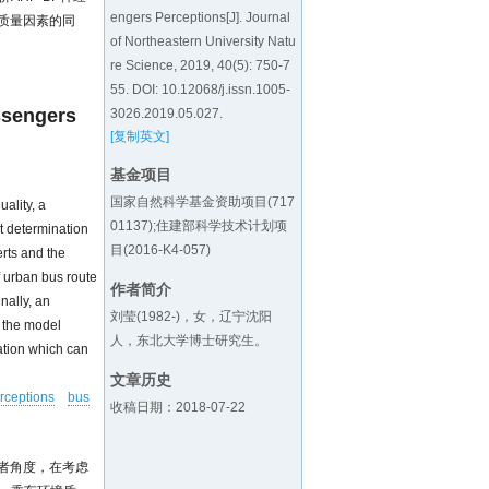
engers Perceptions[J]. Journal
质量因素的同
of Northeastern University Natu
re Science, 2019, 40(5): 750-7
55. DOI:
10.12068/j.issn.1005-
ssengers
3026.2019.05.027
.
[复制英文]
基金项目
国家自然科学基金资助项目(717
uality, a
01137);住建部科学技术计划项
t determination
目(2016-K4-057)
rts and the
 urban bus route
作者简介
nally, an
刘莹(1982-)，女，辽宁沈阳
t the model
人，东北大学博士研究生。
ation which can
文章历史
rceptions
bus
收稿日期：2018-07-22
者角度，在考虑