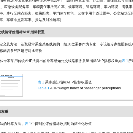
指标筛选.本文选取的指标体系中包含4个一级指标(安全性、舒适性、便捷性及可靠性)
数、应急设备配备率、车辆责任事故死亡率、候车环境、道路环境、车内环境、满载率
率、步行至站点距离、换乘距离、平均候车时间、公交专用车道设置率、公交站场至
率、车辆准点发车率、报站及时准确率).
算公交线路评价指标AHP指标权重
定义及方法，选取经常乘坐某条线路的一组10位乘客作为专家，令该组专家按照传统A
标就该条线路进行对比评价.
0位专家采用传统AHP法得出的乘客感知公交线路服务质量指标AHP指标权重如
表 1
所
表 1
乘客感知指标AHP指标权重值
Table 1
AHP weight index of passenger perceptions
专家权重
P法的计算方法，
表 1
中得到的评价指标数据均为标准化数值.