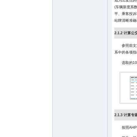
知为出发点的
(车辆新度系
平、乘客投诉
站牌清晰准确
2.1.2 计
参照前文
系中的各项指
选取的1
2.1.3 计算
按照AH