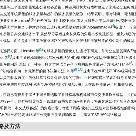
务质量影响因素方面，现有研究从不同视角进行了分析.张兵等
用乘客便利感知质量
质量等三个维度衡量城市公交服务质量，并运用结构方程模型建立了常规公交服务质量衡量
共交通系统期望的服务质量与感知的服务质量的区别，结果表明，等待时间、清洁度
3
[
]
务变量.Hensher
将评价方法用于比较不同司乘人员服务水平以及识别公交服务质
4
[
]
的乘客群体集合，并对这些集合进行相对重要程度判断.Mohammad等
提出了一个
来衡量公共交通服务水平.虽然部分学者提出从乘客的角度出发构建模型，但其构建的
性模型，而不是由经常乘坐该条线路的乘客给出的仅适用于该线路的有针对性的模型.
5
[
]
选择方面，Hensher等
对服务质量的量化方法进行了研究，并对公交运营商内部
6
7
[
]
[
]
ndo等
提出了通过模糊逻辑和层次分析法(AHP)集成IC评估模型.张重阳等
针对多
8
[
]
量评价问题, 给出了一种基于顾客群体语言评价信息的服务质量评价方法.Ansah等
9
10
[
-
]
AHP法结合作为一种最流行的群体决策方法.Hu等
提出了在AHP法和BP神经网络
以提高收敛速度、简化计算过程并保证结果的可靠性.上述研究提出了多种服务质量评
专家主观性的改进AHP法与BP神经网络方法结合用于公交服务质量评价的相关研究.
，目前已有很多学者从不同角度选取了多种指标来构建城市公交服务质量模型，并在
进行评价，但鲜有报导就某一条线路请乘客作为评价专家，将乘客感知作为切入点来
系.因此，本文从顾客感知的角度出发，考虑了顾客感知的主观性对指标客观性的影响
AHP法分析特定线路城市公交服务质量影响因素，并建立了BP神经网络模型.
策略及方法