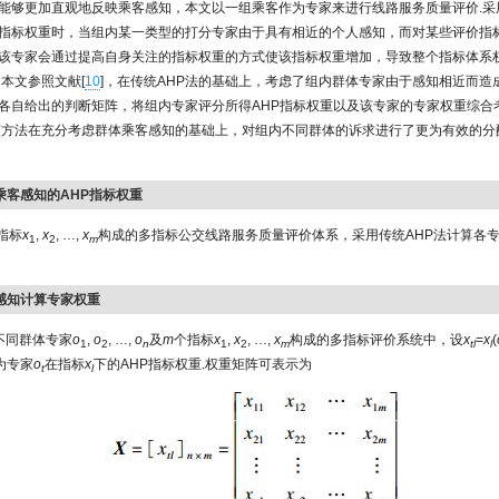
能够更加直观地反映乘客感知，本文以一组乘客作为专家来进行线路服务质量评价.采
指标权重时，当组内某一类型的打分专家由于具有相近的个人感知，而对某些评价指
该专家会通过提高自身关注的指标权重的方式使该指标权重增加，导致整个指标体系
，本文参照文献[
10
]，在传统AHP法的基础上，考虑了组内群体专家由于感知相近而造
各自给出的判断矩阵，将组内专家评分所得AHP指标权重以及该专家的专家权重综合
该方法在充分考虑群体乘客感知的基础上，对组内不同群体的诉求进行了更为有效的分
于乘客感知的AHP指标权重
指标
x
,
x
, …,
x
构成的多指标公交线路服务质量评价体系，采用传统AHP法计算各
1
2
m
客感知计算专家权重
不同群体专家
o
,
o
, …,
o
及
m
个指标
x
,
x
, …,
x
构成的多指标评价系统中，设
x
=
x
(
1
2
n
1
2
m
tl
l
为专家
o
在指标
x
下的AHP指标权重.权重矩阵可表示为
t
l