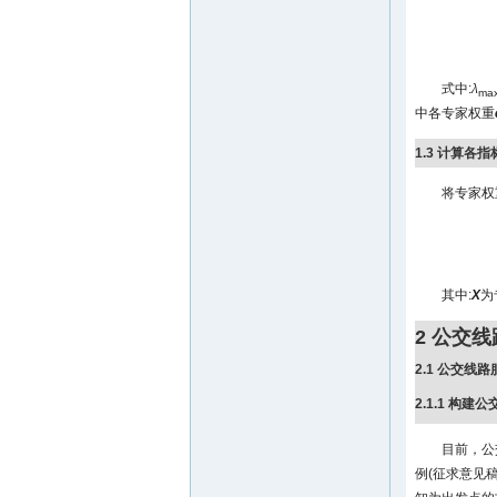
式中:
λ
ma
中各专家权重
1.3 计算各
将专家权
其中:
X
为
2 公交
2.1 公交线
2.1.1 构
目前，公
例(征求意见稿