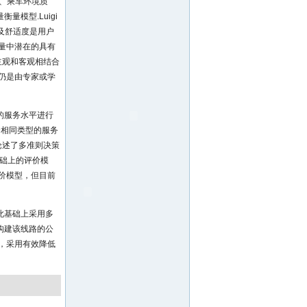
、乘车环境质
模型.Luigi
及舒适度是用户
量中潜在的具有
主观和客观相结合
仍是由专家或学
的服务水平进行
个相同类型的服务
论述了多准则决策
基础上的评价模
价模型，但目前
此基础上采用多
构建该线路的公
，采用有效降低