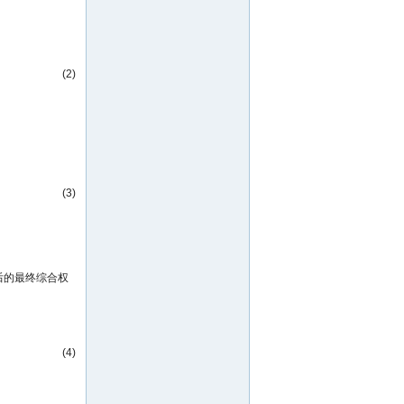
(2)
(3)
后的最终综合权
(4)