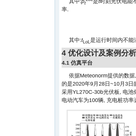
其中:
p
是
t
时刻光伏电能
t
率.
其中:
t
是运行时间内不能
LoL
4 优化设计及案例分
4.1 仿真平台
依据Meteonorm提供的
的是2020年9月28日~10月3
采用YL270C-30b光伏板, 电池
电动汽车为100辆, 充电桩功率选用