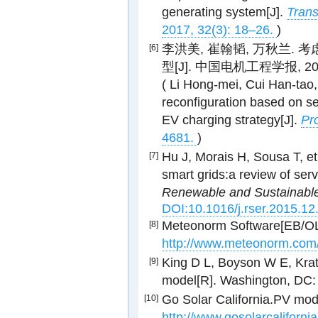
generating system[J].
Trans
2017, 32(3): 18–26.
)
李洪美, 崔翰韬, 万秋兰
[6]
型[J]. 中国电机工程学报, 2015,
( Li Hong-mei, Cui Han-tao,
reconfiguration based on s
EV charging strategy[J].
Pr
4681.
)
Hu J, Morais H, Sousa T, et
[7]
smart grids:a review of serv
Renewable and Sustainabl
DOI:10.1016/j.rser.2015.12
Meteonorm Software[EB/OL]
[8]
http://www.meteonorm.com
King D L, Boyson W E, Krat
[9]
model[R]. Washington, DC:
Go Solar California.PV mod
[10]
http://www.gosolarcaliforn