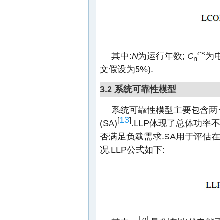
cs
其中:
N
为运行年数;
C
为
n
文假设为5%).
3.2 系统可靠性模型
系统可靠性模型主要包含两个
13
[
]
(SA)
.LLP体现了总体功率
否满足负载需求.SA用于评估
况.LLP公式如下:
LoL