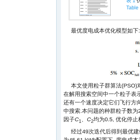
表 1
Table
最优度电成本优化模型如下:
本文使用粒子群算法(PSO
在解用搜索空间中一个粒子表示
还有一个速度决定它们飞行方向
中搜索.本问题的种群粒子数为20
因子
C
、
C
均为0.5, 优化
1
2
经过49次迭代后得到最优建站
为45.61 kWh配置下, 度电成本为0