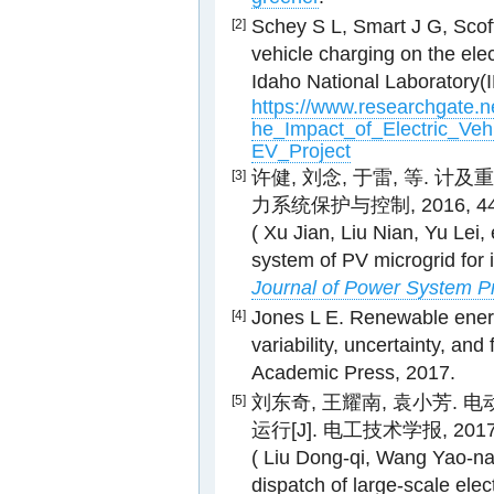
Schey S L, Smart J G, Scoffi
[2]
vehicle charging on the elect
Idaho National Laboratory(
https://www.researchgate.n
he_Impact_of_Electric_Veh
EV_Project
许健, 刘念, 于雷, 等. 
[3]
力系统保护与控制, 2016, 44(9
( Xu Jian, Liu Nian, Yu Lei,
system of PV microgrid for i
Journal of Power System Pr
Jones L E. Renewable energ
[4]
variability, uncertainty, and
Academic Press, 2017.
刘东奇, 王耀南, 袁小芳.
[5]
运行[J]. 电工技术学报, 2017, 3
( Liu Dong-qi, Wang Yao-na
dispatch of large-scale ele