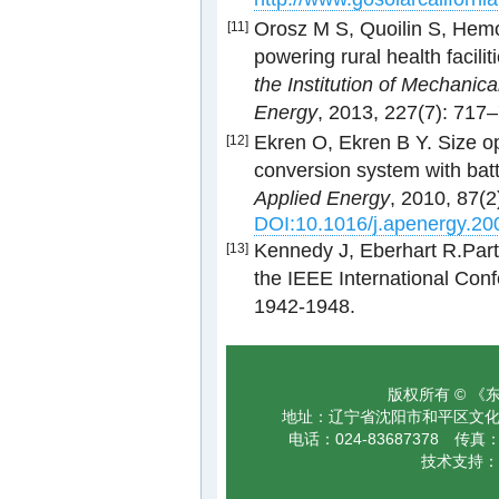
Orosz M S, Quoilin S, Hemo
[11]
powering rural health facili
the Institution of Mechanic
Energy
, 2013, 227(7): 717
Ekren O, Ekren B Y. Size op
[12]
conversion system with batt
Applied Energy
, 2010, 87(2
DOI:10.1016/j.apenergy.20
Kennedy J, Eberhart R.Part
[13]
the IEEE International Con
1942-1948.