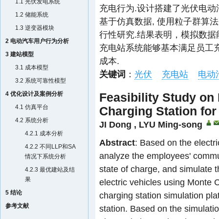
1.1 光伏发电系统
充电行为.设计搭建了光伏电动
1.2 储能系统
基于仿真数据, 使用粒子群算
1.3 逆变器模块
行性研究.结果表明，模拟数据
2 电动汽车用户行为分析
充电站系统能够基本满足员工充
3 建站模型
成本.
3.1 成本模型
关键词
：
光伏
充电站
电动
3.2 系统可靠性模型
4 优化设计及案例分析
Feasibility Study on 
4.1 仿真平台
Charging Station fo
4.2 系统分析
JI Dong
,
LYU Ming-song
4.2.1 成本分析
Abstract
: Based on the electr
4.2.2 不同LLP和SA
analyze the employees' commute
情况下系统分析
state of charge, and simulate
4.2.3 最优建站及结
果
electric vehicles using Monte 
5 结论
charging station simulation pl
参考文献
station. Based on the simulatio