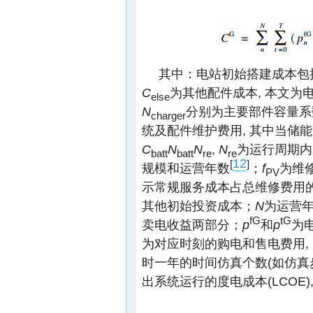
其中：电站初始搭建成本包
C
为其他配件成本, 本文为
else
N
分别为主要部件容量系
charger
统及配件维护费用, 其中当储
C
N
N
,
N
为运行周期内
batt
batt
re
re
12
[
]
规模和运营年数
；
f
为维修
PV
示常规服务成本占总维修费用的比
其他初始投资成本；
N
为运营
fG
tG
卖电收益两部分；
p
和
p
为
为对应时刻的购电和售电费用, 
时一年的时间仿真个数(如仿真步长1
出系统运行的度电成本(LCOE)