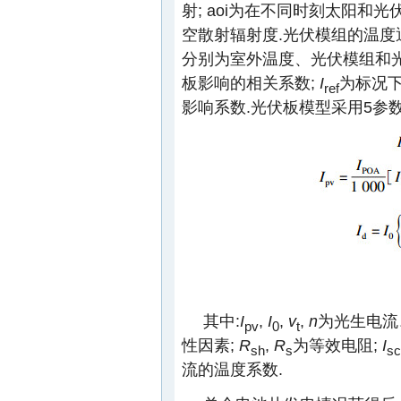
射; aoi为在不同时刻太阳和光
空散射辐射度.光伏模组的温度
分别为室外温度、光伏模组和光
板影响的相关系数;
I
为标况下
ref
影响系数.光伏板模型采用5参
其中:
I
,
I
,
v
,
n
为光生电流
pv
0
t
性因素;
R
,
R
为等效电阻;
I
sh
s
sc
流的温度系数.