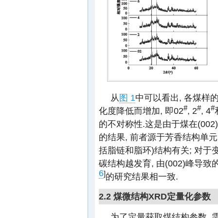
从
图 1
中可以看出, 各煤样的
#
#
#
化度降低而增加, 即02
, 2
, 4
的不对称性.这是由于煤在(00
的结果, 前者源于芳香结构单元
括脂链和脂环)结构有关; 对于
碳结构越发育, 由(002)峰导
6
]
的研究结果相一致.
2.2 煤微结构XRD定量化参数
为了定量获取煤结构参数, 