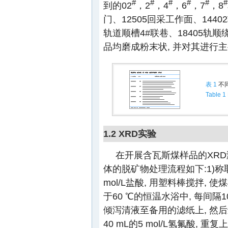
#
#
#
#
#
#
到的02
，2
，4
，6
，7
，8
门、12505回采工作面、144
轨道顺槽4#联巷、18405轨顺
品均磨成粉末状, 并对其进行
表 1
不
Table 1
1.2 XRD实验
在开展含瓦斯煤样品的XRD
体的脱矿物处理流程如下:1)称取原
mol/L盐酸, 用塑料棒搅拌, 
于60 ℃的恒温水浴中, 每间隔10
倾泻清液至备用的滤纸上, 然后
40 mL的5 mol/L氢氟酸,