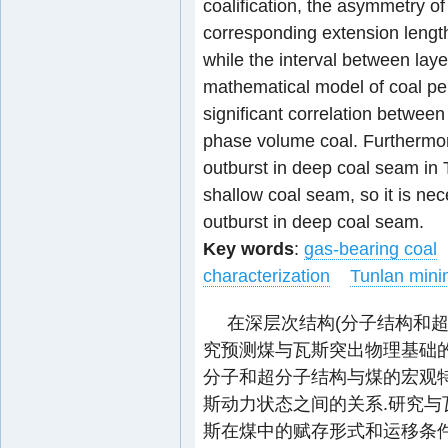
coalification, the asymmetry o
corresponding extension lengt
while the interval between laye
mathematical model of coal per 
significant correlation between
phase volume coal. Furthermore,
outburst in deep coal seam in T
shallow coal seam, so it is ne
outburst in deep coal seam.
Key words
:
gas-bearing coal
characterization
Tunlan mini
在深层次结构(分子结构和超
究预测煤与瓦斯突出物理基础
分子和超分子结构与煤的宏观特
斯动力状态之间的关系.研究与
斯在煤中的赋存形式和运移条