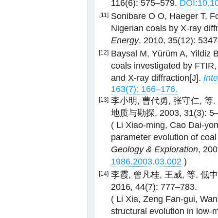
116(6): 575–579.
DOI:10.1
Sonibare O O, Haeger T, Fol
[11]
Nigerian coals by X-ray dif
Energy
, 2010, 35(12): 534
Baysal M, Yürüm A, Yildiz B
[12]
coals investigated by FTIR
and X-ray diffraction[J].
Int
163(7): 166–176.
李小明, 曹代勇, 张守仁, 等
[13]
地质与勘探, 2003, 31(3): 5–
( Li Xiao-ming, Cao Dai-yo
parameter evolution of coal
Geology & Exploration
, 200
1986.2003.03.002
)
李霞, 曾凡桂, 王威, 等. 
[14]
2016, 44(7): 777–783.
( Li Xia, Zeng Fan-gui, Wan
structural evolution in low-