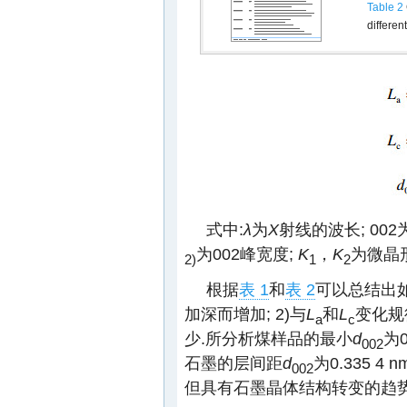
Table 2
differen
式中:
λ
为
X
射线的波长; 00
为002峰宽度;
K
，
K
为微晶
2)
1
2
根据
表 1
和
表 2
可以总结出如
加深而增加; 2)与
L
和
L
变化规
a
c
少.所分析煤样品的最小
d
为0
002
石墨的层间距
d
为0.335 
002
但具有石墨晶体结构转变的趋势