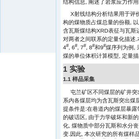
结构信息, 阐述了岩浆应力作
X射线结构分析结果用于评
构的煤物质占煤总量的份额, 以
含瓦斯煤结构XRD表征与瓦斯
对两者之间联系的定量化描述.
#
#
#
#
#
4
, 6
, 7
, 8
和9
煤序列为例,
煤的单位体积计算模型, 定量
1 实验
1.1 样品采集
屯兰矿区不同煤层的矿井突
系内各煤层均为含瓦斯突出煤层
提条件是:在巷道内的煤层暴露带
的破话区, 由于力学破坏和新的
化, 煤物质中部分瓦斯和水分
变.因此, 本次研究的所有煤