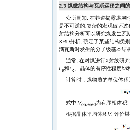
2.3 煤微结构与瓦斯运移之间
众所周知, 在巷道揭露煤层
是不可逆的.复杂的宏观破坏过
射结构分析可以研究煤发生瓦
XRD分析, 确定了某些结构类
满瓦斯时发生的分子级基本结构
通常, 在对煤进行X射线研究
L
和
L
、晶体的有序性程度
h/l
a
c
计算时，煤物质的单位体积
式中:
V
为有序相体积;
ordered
根据晶体平均体积
V
, 评价