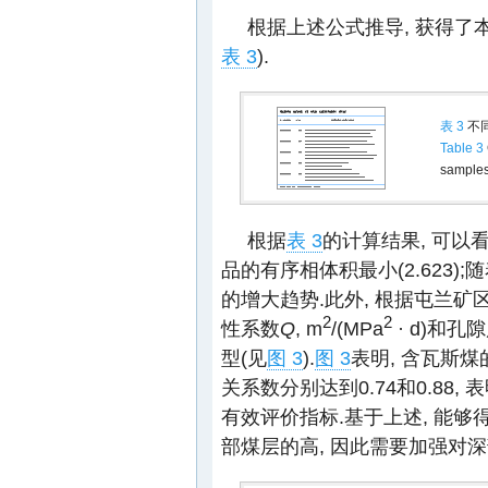
根据上述公式推导, 获得了
表 3
).
表 3
不
Table 3
sample
根据
表 3
的计算结果, 可以看
品的有序相体积最小(2.623)
的增大趋势.此外, 根据屯兰矿
2
2
性系数
Q
, m
/(MPa
· d)和孔
型(见
图 3
).
图 3
表明, 含瓦斯
关系数分别达到0.74和0.8
有效评价指标.基于上述, 能
部煤层的高, 因此需要加强对