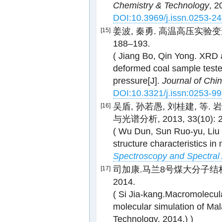
Chemistry & Technology
, 2
DOI:10.3969/j.issn.0253-2
姜波, 秦勇. 高温高压实验变形煤X
[15]
188–193.
( Jiang Bo, Qin Yong. XRD an
deformed coal sample teste
pressure[J].
Journal of Chi
DOI:10.3321/j.issn:0253-9
吴盾, 孙若愚, 刘桂建, 等
[16]
与光谱分析, 2013, 33(10): 2
( Wu Dun, Sun Ruo-yu, Liu G
structure characteristics i
Spectroscopy and Spectral 
司加康.马兰8号煤大分子结构
[17]
2014.
( Si Jia-kang.Macromolecul
molecular simulation of Mal
Technology, 2014.) )