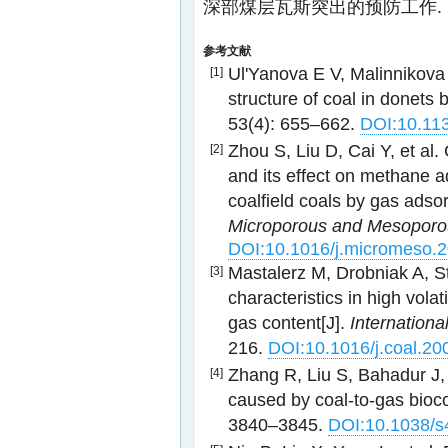
深部煤层瓦斯突出的预防工作.
参考文献
Ul'Yanova E V, Malinnikova
[1]
structure of coal in donets 
53(4): 655–662.
DOI:10.11
Zhou S, Liu D, Cai Y, et al
[2]
and its effect on methane 
coalfield coals by gas ads
Microporous and Mesoporou
DOI:10.1016/j.micromeso.
Mastalerz M, Drobniak A, Str
[3]
characteristics in high vola
gas content[J].
Internationa
216.
DOI:10.1016/j.coal.20
Zhang R, Liu S, Bahadur J, 
[4]
caused by coal-to-gas bioc
3840–3845.
DOI:10.1038/s