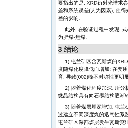
要指出的是, XRD衍射光谱
差和系统误差(人为因素), 使得
差的影响.
此外, 在验证过程中发现, 式(
为肥煤-焦煤.
3 结论
1) 屯兰矿区含瓦斯煤的XR
度随煤化度降低而增加; 在变
育, 导致(002)峰不对称性更明显
2) 随着煤化程度加深, 所分
微晶结构具有向石墨结构逐渐转
3) 随着煤层埋深增加, 屯
过建立不同深度煤的透气性系数
屯兰矿区深部煤层发生瓦斯突出