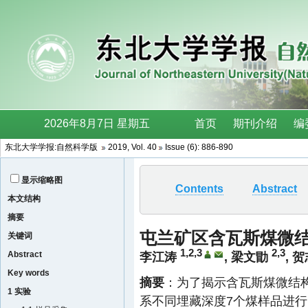
东北大学学报:自然科学版
2019, Vol. 40
Issue (6): 886-890
显示缩略图
Contents
Abstract
本文结构
摘要
屯兰矿区含瓦斯煤微
关键词
1,2,3
2,3
Abstract
李江涛
,
梁文勖
,
贺
Key words
摘要
：为了揭示含瓦斯煤微结构
1 实验
系不同埋藏深度7个煤样品进行了