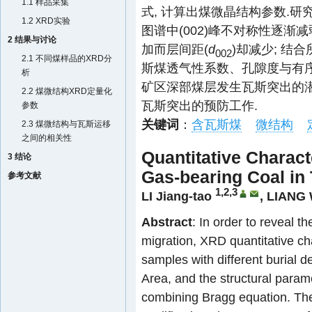
1.1 样品采集
式, 计算出煤微晶结构参数.研究
1.2 XRD实验
图谱中(002)峰不对称性逐渐减
2 结果与讨论
加而层间距(
d
)却减少; 结
002
2.1 不同煤样品的XRD分
斯煤透气性系数、孔隙度与有序
析
矿区深部煤层发生瓦斯突出的潜
2.2 煤微结构XRD定量化
瓦斯突出的预防工作.
参数
关键词
：
含瓦斯煤
微结构
2.3 煤微结构与瓦斯运移
之间的相关性
Quantitative Charact
3 结论
Gas-bearing Coal in
参考文献
1,2,3
LI Jiang-tao
,
LIANG 
Abstract
: In order to reveal t
migration, XRD quantitative ch
samples with different burial 
Area, and the structural param
combining Bragg equation. The 