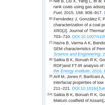
Nie B, Liu X, Yang L, et al. 
[5]
rank coals using gas adsorp
Fuel
, 2015, 158: 908–917.
Fernández J, González F, Pe
[6]
characterization of a coa
XRD[J].
Journal of Thermal
703–710.
DOI:10.1007/s10
Hazra B, Varma A K, Bando
[7]
SEM characteristics of Perm
Science and Engineering
, 
Saikia B K, Boruah R K, Gog
[8]
RDF)and FT-IR analysis of h
the Energy Institute
, 2016,
Arif M, Jones F, Barifcani A
[9]
interfacial properties of lo
211–221.
DOI:10.1016/j.fu
Saikia B K, Boruah R K, Go
[10]
Makum coalfield of Assam[