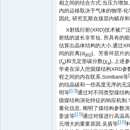
相之间的结合方式:当压力增加
内的运移取决于气体的物理-化
因此, 研究瓦斯在煤层内赋存
X射线衍射(XRD)技术被
射线的波长非常短, 所具有的能
估算出晶体结构的大小.通过X
间的距离(
d
)、芳香环层片的
002
(
f
)和无定形碳分数(
χ
), 上
a
a
学者在深入挖掘煤结构XRD参
[
程之间的内在联系.Sonibare等
的结晶碳和一些高度无序的无定
13
[
]
明等
通过对不同类型煤结构
级煤结构演化特征的响应机制.
量化信息, 阐明了煤结构参数
15
[
]
姜波等
通过对煤进行高温高
16
[
]
元增大的重要原因.吴盾等