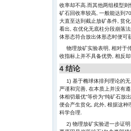
收率却不高.而其他两组模型则恰
矿石回收率较高, 一般能达到70
大直至达到截止放矿条件, 贫化
看出, 在优化无底柱分段崩落
体形态符合放出体形态时便可获
物理放矿实验表明, 相对于
收指标上并不具备优势, 相反
4 结论
1) 基于椭球体排列理论
严谨和完善, 在本质上并没有遵
体相切最优”等价为“纯矿石放出
便会产生贫化, 此外, 根据
科学合理.
2) 物理放矿实验进一步证明