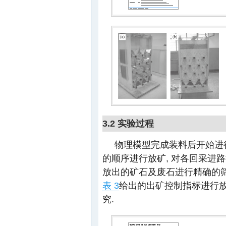
3.2 实验过程
物理模型完成装料后开始进
的顺序进行放矿, 对各回采进
放出的矿石及废石进行精确的筛
表 3
给出的出矿控制指标进行放
究.