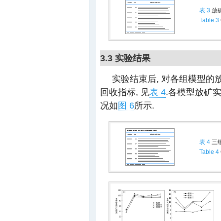
表 3
放
Table 3
3.3 实验结果
实验结束后, 对各组模型的
回收指标, 见
表 4
.各模型放矿
况如
图 6
所示.
表 4
三
Table 4