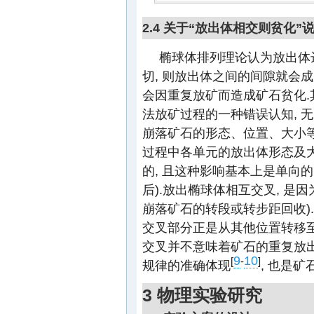
2.4 关于“放出体相交则贫化
椭球体排列理论认为放出体达
切, 则放出体之间的间隙就会成
会因重复放矿而造成矿石贫化
法放矿过程的一种错误认知, 
崩落矿石的形态、位置、大小等
过程中各单元的放出体形态及
的, 且这种影响基本上是单向的
后).放出椭球体相互交叉, 是
崩落矿石的转段或转步距回收)
交叉部分正是从其他位置转移
交叉并不意味着矿石的重复放出
9
10
[
-
]
规律的准确体现
, 也是
3 物理实验研究