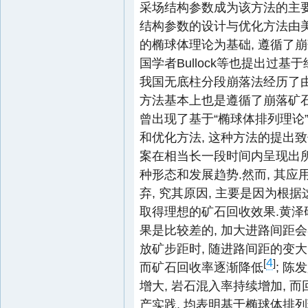
采场结构参数成为该方法的主
结构参数的设计与优化方法由美国
的椭球体理论为基础, 遵循了崩
国学者Bullock等也提出过
我国无底柱分段崩落法经历了由“
方法基本上也是遵循了崩落矿石
曾出现了基于“椭球体排列理论
和优化方法, 这种方法的提出
案在相当长一段时间内呈现出所
种形态和发展趋势.然而, 其应
弃, 究其原因, 主要是因为
取得理想的矿石回收效果.黄泽
果是比较差的, 加大进路间距
放矿步距时, 随进路间距的变大(1
4
[
]
而矿石回收率逐渐降低
; 陈
增大, 岩石混入率持续增加, 
产实践, 均表明基于椭球体排