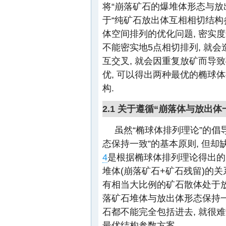
将“崩落矿石的爆堆体形态与放
于“纯矿石放出体互相相切结构参
体空间排列的优化问题, 密实度
不能密实地5点相切排列, 就
互交叉, 就会因重复放矿而导致
优, 可以得出两种最优的椭球体
构.
2.1 关于遵循“崩落体与放出
虽然“椭球体排列理论”的倡
态保持一致”的基本原则, 但
4
是根据椭球体排列理论得出的
堆体(崩落矿石+矿石残留)的关
有相当大比例的矿石散体处于放
落矿石堆体与放出体形态保持一
石都不能完全包括进去, 就很
最优结构参数方案.