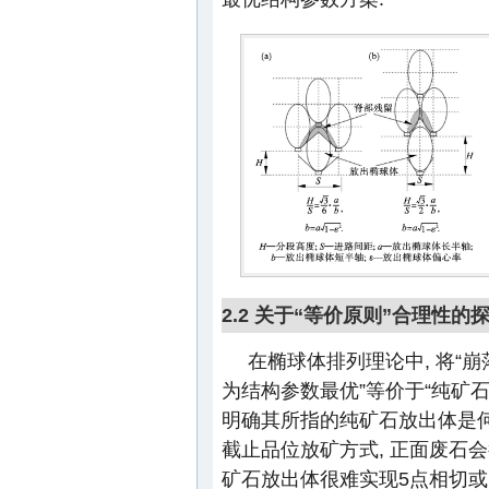
2.2 关于“等价原则”合理性的
在椭球体排列理论中, 将“
为结构参数最优”等价于“纯矿石
明确其所指的纯矿石放出体是何
截止品位放矿方式, 正面废石会
矿石放出体很难实现5点相切或