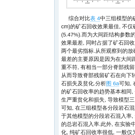
综合对比
表 4
中三组模型的矿石
cm)的矿石回收效果最佳, 不仅
(5.47%).而为大间距结构参数的模
效果最差, 同时占据了矿石回收率最
两个最劣指标.从所观察到的放
最差的主要原因是因为在大间
重不符, 有相当一部分脊部残
从而导致脊部残留矿石在向下转
石损失及贫化.分析
图 6a
可知,
的矿石回收率的趋势基本相同,
生严重贫化和损失, 导致模型
可知, 在三组模型各分段岩石
于其他模型的分段岩石混入率,
的总岩石混入率.此外, 在实
化, 纯矿石回收率很低, 一般仅为