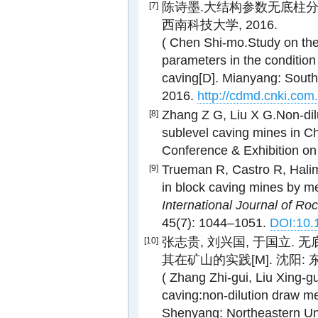
陈诗墨.大结构参数无底柱分
[7]
西南科技大学, 2016.
( Chen Shi-mo.Study on the
parameters in the condition
caving[D]. Mianyang: South
2016.
http://cdmd.cnki.co
Zhang Z G, Liu X G.Non-dilu
[8]
sublevel caving mines in Ch
Conference & Exhibition on
Trueman R, Castro R, Halim 
[9]
in block caving mines by me
International Journal of R
45(7): 1044–1051.
DOI:10.
张志贵, 刘兴国, 于国立.
[10]
其在矿山的实践[M]. 沈阳: 东北
( Zhang Zhi-gui, Liu Xing-gu
caving:non-dilution draw me
Shenyang: Northeastern Uni