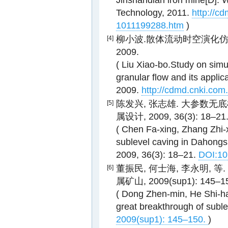
Technology, 2011.
http://c
1011199288.htm
)
柳小波.散体流动时空演化仿真
[4]
2009.
( Liu Xiao-bo.Study on simu
granular flow and its appli
2009.
http://cdmd.cnki.co
陈发兴, 张志雄. 大参数无
[5]
属设计, 2009, 36(3): 18–21
( Chen Fa-xing, Zhang Zhi-x
sublevel caving in Dahongs
2009, 36(3): 18–21.
DOI:10
董振民, 何士海, 李永明, 
[6]
属矿山, 2009(sup1): 145–1
( Dong Zhen-min, He Shi-hai
great breakthrough of subl
2009(sup1): 145–150.
)