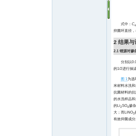
式中：
C
抑菌环直径，
2 结果
2.1 锂源对掺
分别以0
的1/2进行
图 1
为选
米材料水洗和
抗菌材料的抗菌
的水洗样品和未
的Li
SO
掺杂
2
4
大；而LiNO
3
有效抑菌成分