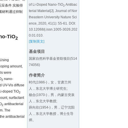
of Li-Doped Nano-TiO
Antibac
反应条件.实验得
2
terial Material[J]. Journal of Nor
抗菌材料通过抑制
theastern University Nature Sci
ence, 2020, 41(1): 55-61. DOI:
10.12068/j.issn.1005-3026.202
0.01.010
.
ano-TiO
2
[复制英文]
基金项目
国家自然科学基金资助项目(514
 Using
74056)
 doping amount,
als were
作者简介
O
nano-
2
时代(1986-)，女，甘肃兰州
d UV-Vis diffuse
人，东北大学博士研究生;
 Li-doped TiO
2
杨合(1970-)，男，内蒙古突泉
ount, surfactant
人，东北大学教授;
iO
antibacterial
2
薛向欣(1954-)，男，辽宁沈阳
cm. The
人，东北大学教授，博士生导
the antibacterial
师。