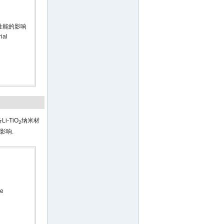
性能的影响
ial
i-TiO
纳米材
2
影响.
he