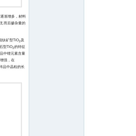
的逐渐增多，材料
优.而后掺杂量的
锐钛矿型TiO
及
2
石型TiO
的特征
2
品中锂元素含量
增强，在
样品中晶粒的长