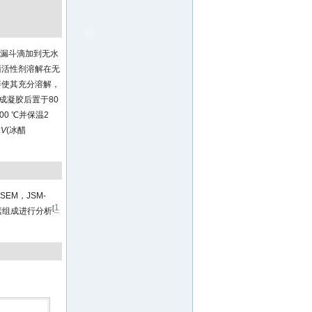
液漏斗滴加到无水
面活性剂溶解在无
拌使其充分溶解，
成凝胶后置于80
0 ℃并保温2
:
V
(冰醋
EM，JSM-
1
[
元素组成进行分析