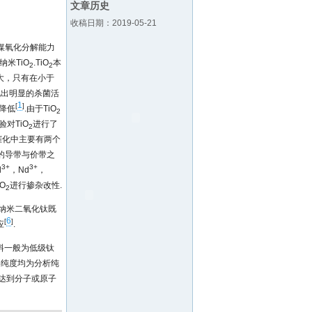
文章历史
收稿日期：2019-05-21
媒氧化分解能力
米TiO
.TiO
本
2
2
大，只有在小于
现出明显的杀菌活
1
[
]
降低
.由于TiO
2
对TiO
进行了
2
催化中主要有两个
的导带与价带之
3+
3+
d
，Nd
，
O
进行掺杂改性.
2
纳米二氧化钛既
6
[
]
应
.
料一般为低级钛
料纯度均为分析纯
达到分子或原子