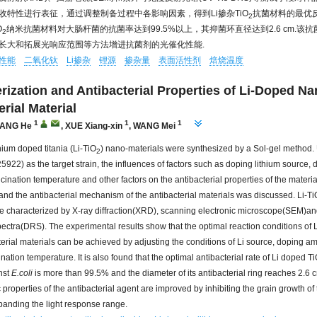
收特性进行表征，通过调整制备过程中各影响因素，得到Li掺杂TiO
抗菌材料的最优
2
O
纳米抗菌材料对大肠杆菌的抗菌率达到99.5%以上，其抑菌环直径达到2.6 cm.该
2
长大和拓展光响应范围等方法增进抗菌剂的光催化性能.
性能
二氧化钛
Li掺杂
锂源
掺杂量
表面活性剂
焙烧温度
rization and Antibacterial Properties of Li-Doped N
erial Material
1
1
1
ANG He
,
XUE Xiang-xin
,
WANG Mei
thium doped titania (Li-TiO
) nano-materials were synthesized by a Sol-gel method.
2
922) as the target strain, the influences of factors such as doping lithium source,
lcination temperature and other factors on the antibacterial properties of the materi
 and the antibacterial mechanism of the antibacterial materials was discussed. Li-Ti
e characterized by X-ray diffraction(XRD), scanning electronic microscope(SEM)an
pectra(DRS). The experimental results show that the optimal reaction conditions of
erial materials can be achieved by adjusting the conditions of Li source, doping am
nation temperature. It is also found that the optimal antibacterial rate of Li doped T
nst
E.coli
is more than 99.5% and the diameter of its antibacterial ring reaches 2.6 
 properties of the antibacterial agent are improved by inhibiting the grain growth of 
anding the light response range.