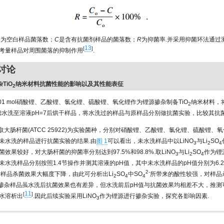
为空白样品菌落数；
C
是含有抗菌剂样品的菌落数；
R
为抑菌率.并采用抑菌环法通过
o
13
[
]
考量样品对周围菌落的抑制作用
.
与讨论
杂TiO
纳米材料抗菌性能的影响以及其性能表征
2
.01 mol硝酸锂、乙酸锂、氯化锂、硫酸锂、氧化锂作为锂源掺杂制备TiO
纳米材料，
2
抽滤水洗至溶液pH=7后烘干样品，将水洗过的样品与原样品分别做抗菌实验，比较其抗菌
取大肠杆菌(ATCC 25922)为实验菌种，分别对硝酸锂、乙酸锂、氯化锂、硫酸锂、氧
未水洗的样品进行抗菌实验的结果.由
图 1
可以看出，未水洗样品中以LiNO
与Li
SO
3
2
4
效果较好，对大肠杆菌的抑菌率分别达到97.5%和98.8%.取LiNO
与Li
SO
作为锂
3
2
4
水洗样品分别按照1.4节操作并测其溶液的pH值，其中未水洗样品的pH值分别为6.2和
2-
样品杀菌效果大幅度下降，由此可分析出Li
SO
中SO
所带来的酸性较强，对样品
2
4
4
掺杂样品虽水洗后抗菌效果也有差异，但水洗前后pH值与抗菌效果均相差不大，推测
11
[
]
水溶析出
.因此后续实验采用LiNO
作为锂源进行掺杂实验，探究各影响因素.
3