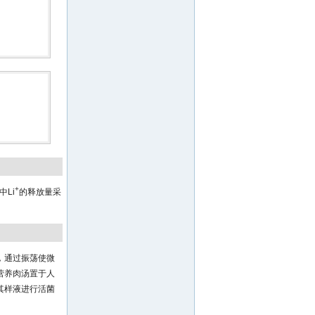
+
中Li
的释放量采
，通过振荡使微
营养肉汤置于人
取其样液进行活菌