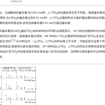
知，当硝酸锂的掺杂量为0.001 mol时，Li-TiO
的抗菌效果非常不明显，随着掺杂量
2
强.当LiNO
的掺杂量达到0.01 mol时，Li-TiO
抗菌材料对大肠杆菌抗菌性能达到最
3
2
性能有明显改善.故而选择掺杂量0.01 mol为最优掺杂量.
同掺杂量的LiNO
掺杂TiO
纳米材料的XRD图.由谱图显示，1#~5#的抗菌材料均出现
3
2
的特征衍射峰；随着掺杂量的增加，6#~8#的Li-TiO
抗菌材料的锐钛矿型TiO
及金红
2
2
10
[
]
低至消失
.在1#样品中，Li
TiO
，LiTiO
的特征峰几乎没有，可能是因为这两个样
2
3
2
度较低.随着锂元素含量的增加，2#~8#样品Li
TiO
，LiTiO
的特征衍射峰强度逐渐
2
3
2
的锐钛矿型TiO
特征峰强度呈现先逐渐减小至消失的趋势，说明锂元素的掺杂可以抑制
2
粒.