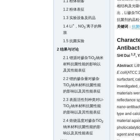
1.1 粉体制备
相结构及光吸
1.2 粉体表征
出，Li掺杂Ti
1.3 实验设备及药品
抗菌剂的晶粒
+
-
1.4 Li
，NO
离子的释
关键词
：
抗菌
3
放
Characte
1.5 抗菌实验
Antibact
2 结果与讨论
1,2
SHI Dai
,
Y
2.1 锂源对掺杂TiO
纳米
2
材料抗菌性能的影响以
Abstract
: Li
及其性能表征
E.coli
(ATCC 25
2.2 锂的掺杂量对掺杂
surfactant, ca
TiO
纳米材料抗菌性能
investigated,
2
的影响以及其性能表征
materials wer
2.3 表面活性剂种类对Li-
reflectance s
TiO
纳米材料抗菌性能
nano-antibact
2
的影响以及其性能表征
type and calci
2.4 焙烧温度对掺杂TiO
material agai
2
纳米材料抗菌性能的影
photocatalytic
响以及其性能表征
agent and exp