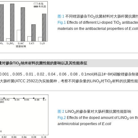
图 1
不同锂源掺杂TiO
抗菌材料对大肠杆菌抗菌
2
Fig.1
Effects of different Li-doped TiO
antibacter
2
materials on the antibacterial properties of
E.coli
量对掺杂TiO
纳米材料抗菌性能的影响以及其性能表征
2
001，0.005，0.01，0.02，0.04，0.06，0.08，0.1mol(样品1#~8#)硝酸锂掺杂制备L
大肠杆菌(ATCC 25922)为实验菌种，考察不同掺杂量的LiNO
对TiO
材料的抗菌性能
3
2
图 2
LiNO
的掺杂量对大肠杆菌抗菌性能影响
3
Fig.2
Effects of the doped amount of LiNO
on t
3
antimicrobial properties of
E.coli