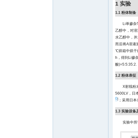
1 实验
1.1 粉体制备
Li单掺杂T
乙醇中，对溶
水乙醇中，并
而后将A溶液
℃烘箱中烘干得
h，得到Li掺杂
酸)=5:5:35:2.
1.2 粉体表征
X射线粉末
5600LV
0
]
；采用日本岛
1.3 实验设
实验中所