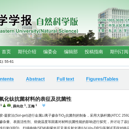
(1): 55-61
ntents
Abstract
Full text
Figures/Tables
二氧化钛抗菌材料的表征及抗菌性
1
1
1
,
薛向欣
,
王梅
-凝胶法(Sol-gel)进行金属Li离子掺杂TiO
抗菌剂的制备，采用大肠杆菌(ATCC 259
2
掺杂量、表面活性剂、焙烧温度等因素对材料抗菌性能的影响进行探究，并讨论了该
线衍射(XRD)、扫描电镜(SEM)和紫外可见漫反射光谱(UV-Vis-DRS)等测试手段对