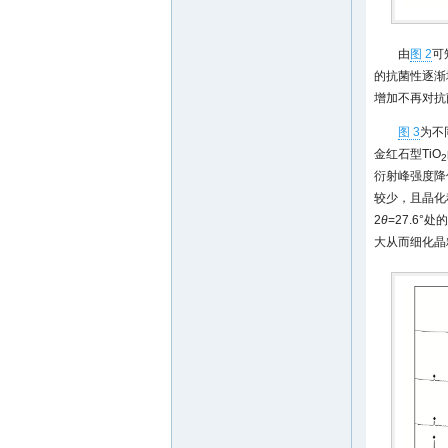
由
图 2
可
的抗菌性逐渐增
增加不再对抗菌
图 3
为不
金红石型TiO
2
衍射峰强度降
较少，且晶化程
2
θ
=27.6°处
大从而细化晶