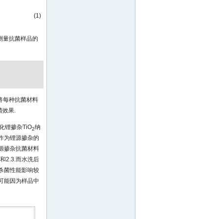
(1)
测量抗菌样品的
将每种抗菌材料
效果.
化锂掺杂TiO
纳
2
作为锂源掺杂的
源掺杂抗菌材料
2.3.而水洗后
杀菌性能影响较
可能因为样品中