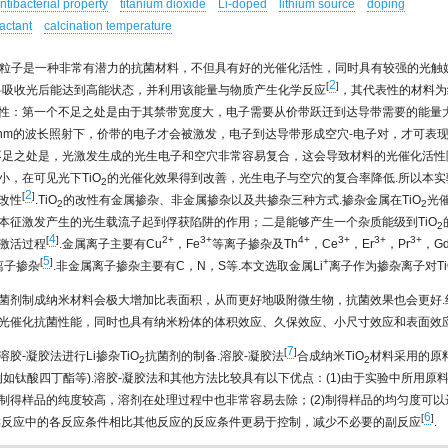
ntibacterial property
titanium dioxide
Li-doped
lithium source
doping
factant
calcination temperature
粒子是一种非常有潜力的抗菌材料，不但具有好的光催化活性，同时具有较强的光触
2
[
]
料吸收光后能达到高能状态，并利用该能量与物质产生化学反应
，其代表性的材料为纳
性：第一个不足之处是由于其禁带宽度大，电子需要从价带跃迁到达导带需要的能量
.5 nm的波长照射下，价带的电子才会被激发，电子到达导带形成空穴-电子对，才可表
不足之处是，光激发生成的光生电子和空穴非常容易复合，这会导致材料的光催化活性
小，在可见光下TiO
的光催化效果得到改善，光生电子与空穴的复合率降低.所以本实验
2
2
[
]
改性
.TiO
的改性有金属掺杂、非金属掺杂以及共掺杂三种方式.掺杂金属在TiO
光
2
2
本征激发产生的光生载流子起到俘获陷阱的作用；二是能够产生一个杂质能级到TiO
2
4
[
]
2+
3+
4+
3+
3+
3+
激活过程
.金属离子主要有Cu
，Fe
等离子掺杂及Th
，Ce
，Er
，Pr
，G
5
[
]
+
离子掺杂
.非金属离子掺杂主要有C，N，S等.本文选取金属Li
离子作为掺杂离子对Ti
菌剂制成纳米材料会极大增加比表面积，从而更好地吸附微生物，抗菌效果也会更好.
光催化抗菌性能，同时也具有纳米粉体的体积效应、久保效应、小尺寸效应和表面效
7
[
]
胶-凝胶法进行Li掺杂TiO
抗菌剂的制备.溶胶-凝胶法
合成纳米TiO
材料采用的原
2
2
例如钛酸四丁酯等).溶胶-凝胶法和其他方法比较具有以下优点：(1)由于实验中所用原
制得样品的纯度较高，溶剂在处理过程中也非常容易去除；(2)制得样品的均匀度可以
6
[
]
制样反应中的各反应条件相比其他反应的反应条件更易于控制，减少不必要的副反应
.