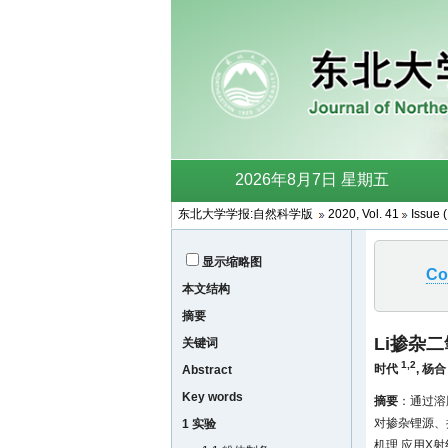
东北大学学报:自然科学版
2020, Vol. 41
Issue 
显示缩略图
Co
本文结构
摘要
Li掺杂
关键词
1,2
时代
,
杨合
Abstract
Key words
摘要
：通过溶胶
对掺杂锂源、
1 实验
机理.应用X射