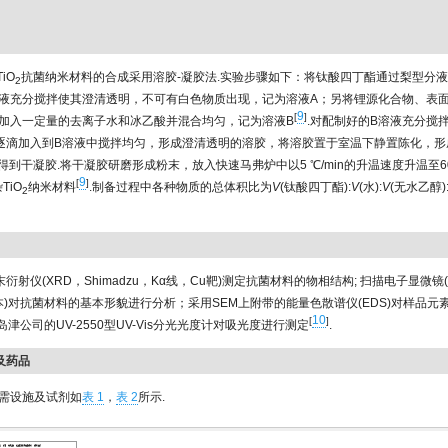
iO
抗菌纳米材料的合成采用溶胶-凝胶法.实验步骤如下：将钛酸四丁酯通过梨型分
2
液充分搅拌使其澄清透明，不可有白色物质出现，记为溶液A；另将锂源化合物、表
9
[
]
加入一定量的去离子水和冰乙酸并混合均匀，记为溶液B
.对配制好的B溶液充分搅
逐滴加入到B溶液中搅拌均匀，形成澄清透明的溶胶，将溶胶置于室温下静置陈化，形
到干凝胶.将干凝胶研磨形成粉末，放入快速马弗炉中以5 ℃/min的升温速度升温至60
9
[
]
TiO
纳米材料
.制备过程中各种物质的总体积比为
V
(钛酸四丁酯):
V
(水):
V
(无水乙醇)
2
衍射仪(XRD，Shimadzu，Kα线，Cu靶)测定抗菌材料的物相结构; 扫描电子显微镜(S
，日本)对抗菌材料的基本形貌进行分析；采用SEM上附带的能量色散谱仪(EDS)对样品
10
[
]
津公司的UV-2550型UV-Vis分光光度计对吸光度进行测定
.
备及药品
需设施及试剂如
表 1
，
表 2
所示.