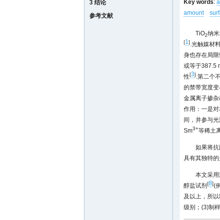
Key words
:
a
3 结论
amount
sur
参考文献
TiO
纳米
2
1
[
]
.光触媒材
身也存在局限
或等于387
3
[
]
性
.第二个
的禁带宽度变
金属离子掺杂
作用：一是对
间，并参与光
3+
Sm
等稀土
如果将抗
具有其独特的
本文采用溶
8
[
]
醇盐试剂
(
及以上，所以
级别；(3)