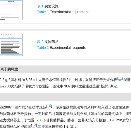
表 1
实验设施
Table 1
Experimental equipments
表 2
实验药品
Table 2
Experimental reagents
-
离子的释放
11
[
]
0.2 g抗菌材料加入25 mL去离子水恒温搅拌2 h，过滤，取滤液用于光谱分析
.滤液
-
Z-2700火焰原子吸收光谱仪测定；滤液中NO
的释放量通过重量法进行测定.
3
10
[
]
部2006年颁布的消毒技术规范
，使用振荡烧瓶法将纳米材料加入适当浓度菌液体
与抗菌材料充分接触，一定时间后将菌液定量加入到含有抗菌样品的营养肉汤中，将
磁力搅拌器上，于恒温37 ℃下使抗菌样品、菌液、营养肉汤充分接触，120 min后
12
[
]
算抗菌样品的抑菌率
.其抑菌率按照式(1)计算：