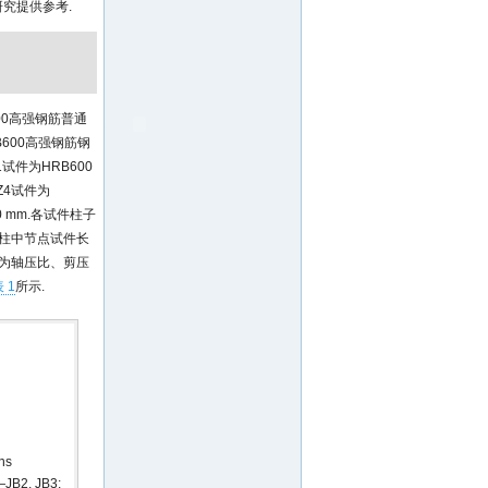
研究提供参考.
00高强钢筋普通
B600高强钢筋钢
件为HRB600
Z4试件为
 mm.各试件柱子
中梁柱中节点试件长
参数为轴压比、剪压
 1
所示.
ns
—JB2, JB3;