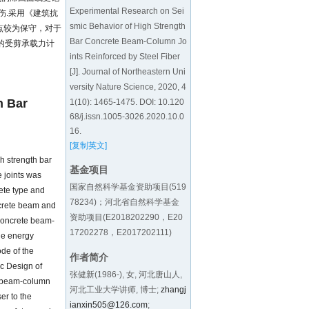
Experimental Research on Sei
伤.采用《建筑抗
smic Behavior of High Strength
点较为保守，对于
Bar Concrete Beam-Column Jo
》的受剪承载力计
ints Reinforced by Steel Fiber
[J]. Journal of Northeastern Uni
versity Nature Science, 2020, 4
h Bar
1(10): 1465-1475. DOI:
10.120
68/j.issn.1005-3026.2020.10.0
16
.
[复制英文]
h strength bar
基金项目
e joints was
国家自然科学基金资助项目(519
rete type and
78234)；河北省自然科学基金
ncrete beam and
资助项目(E2018202290，E20
 concrete beam-
17202278，E2017202111)
the energy
ode of the
作者简介
c Design of
张健新(1986-), 女, 河北唐山人,
te beam-column
河北工业大学讲师, 博士;
zhangj
ser to the
ianxin505@126.com
;