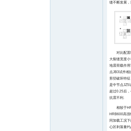
缝不断发展，
对比配置
大裂缝宽度小
地震荷载作用
点JB3试件
剪切破坏特征
是中节点JZ
超过0.25
抗震不利.
相较于H
HRB600
同加载工况下
心区剥落量约