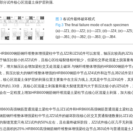
部分试件核心区混凝土保护层剥落.
图 3
各试件最终破坏模式
Fig.3
The final failure mode of each specimen
(a)—JZ1; (b)—JZ2; (c)—JZ3; (d)—JZ4; (e)—JZ5;
(g)—JB1; (h)—JB2; (i)—JB3; (j)—JB4.
HRB600钢筋钢纤维整体增强梁柱中节点JZ2和JZ3试件可以发现，轴压比较高的JZ
于轴压比较小的JZ2试件，且核心区柱端裂缝相对较少，但梁柱交界处混凝土脱落量
下，增大轴压比会增加梁柱交叉处混凝土破坏.与钢纤维整体增强的HRB600钢筋中节点
相比，剪压比较大的钢纤维整体增强的HRB600钢筋中节点JZ4试件和边节点JB2试件
，核心区混凝土保护层的剥落位置主要集中在主应力线上.尤其是中节点JZ4试件，其剪压
5试件的1.33倍，其核心区混凝土剥落量和最大裂缝宽度均大于剪压比较小的JZ5试件
后，会在一定程度上增加HRB600钢筋钢纤维混凝土梁柱节点核心区混凝土剥落，加大
RB600高强钢筋普通混凝土梁柱中节点JZ1试件和HRB600高强钢筋普通混凝土梁柱边
高强钢筋钢纤维整体增强梁柱中节点JZ2试件的破坏阶段核心区交叉贯通裂缝数量比JZ1试
的裂缝宽度只有JZ1试件的50%左右，且在最终破坏阶段，JZ2试件核心区几乎无剥落
占总面积的25%.HRB600高强钢筋钢纤维整体增强梁柱边节点JB3试件与普通混凝土