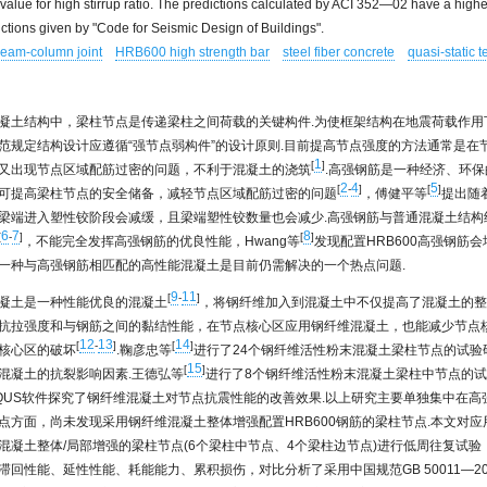
value for high stirrup ratio. The predictions calculated by ACI 352—02 have a highe
ictions given by "Code for Seismic Design of Buildings".
eam-column joint
HRB600 high strength bar
steel fiber concrete
quasi-static t
凝土结构中，梁柱节点是传递梁柱之间荷载的关键构件.为使框架结构在地震荷载作用
范规定结构设计应遵循“强节点弱构件”的设计原则.目前提高节点强度的方法通常是在
1
[
]
又出现节点区域配筋过密的问题，不利于混凝土的浇筑
.高强钢筋是一种经济、环
2
4
5
[
-
]
[
]
可提高梁柱节点的安全储备，减轻节点区域配筋过密的问题
，傅健平等
提出随
梁端进入塑性铰阶段会减缓，且梁端塑性铰数量也会减少.高强钢筋与普通混凝土结构
6
7
8
[
-
]
[
]
，不能完全发挥高强钢筋的优良性能，Hwang等
发现配置HRB600高强钢筋
一种与高强钢筋相匹配的高性能混凝土是目前仍需解决的一个热点问题.
9
11
[
-
]
凝土是一种性能优良的混凝土
，将钢纤维加入到混凝土中不仅提高了混凝土的整
抗拉强度和与钢筋之间的黏结性能，在节点核心区应用钢纤维混凝土，也能减少节点
12
13
14
[
-
]
[
]
核心区的破坏
.鞠彦忠等
进行了24个钢纤维活性粉末混凝土梁柱节点的试验
15
[
]
混凝土的抗裂影响因素.王德弘等
进行了8个钢纤维活性粉末混凝土梁柱中节点的试验研
AQUS软件探究了钢纤维混凝土对节点抗震性能的改善效果.以上研究主要单独集中在高
点方面，尚未发现采用钢纤维混凝土整体增强配置HRB600钢筋的梁柱节点.本文对应用
混凝土整体/局部增强的梁柱节点(6个梁柱中节点、4个梁柱边节点)进行低周往复试验
滞回性能、延性性能、耗能能力、累积损伤，对比分析了采用中国规范GB 50011—20