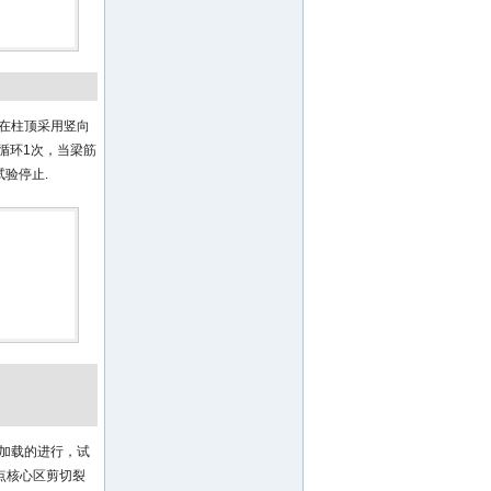
先在柱顶采用竖向
循环1次，当梁筋
验停止.
着加载的进行，试
点核心区剪切裂