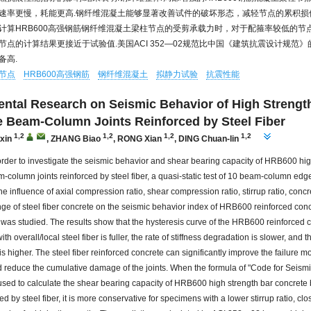
速率更慢，耗能更高.钢纤维混凝土能够显著改善试件的破坏形态，减轻节点的累积损
计算HRB600高强钢筋钢纤维混凝土梁柱节点的受剪承载力时，对于配箍率较低的节
节点的计算结果更接近于试验值.美国ACI 352—02规范比中国《建筑抗震设计规范
备高.
节点
HRB600高强钢筋
钢纤维混凝土
拟静力试验
抗震性能
ntal Research on Seismic Behavior of High Strengt
 Beam-Column Joints Reinforced by Steel Fiber
1,2
1,2
1,2
1,2
xin
,
ZHANG Biao
,
RONG Xian
,
DING Chuan-lin
 order to investigate the seismic behavior and shear bearing capacity of HRB600 hig
-column joints reinforced by steel fiber, a quasi-static test of 10 beam-column edg
he influence of axial compression ratio, shear compression ratio, stirrup ratio, conc
nge of steel fiber concrete on the seismic behavior index of HRB600 reinforced co
 was studied. The results show that the hysteresis curve of the HRB600 reinforced
ith overall/local steel fiber is fuller, the rate of stiffness degradation is slower, and 
s higher. The steel fiber reinforced concrete can significantly improve the failure m
reduce the cumulative damage of the joints. When the formula of "Code for Seismi
 used to calculate the shear bearing capacity of HRB600 high strength bar concre
ced by steel fiber, it is more conservative for specimens with a lower stirrup ratio, clo