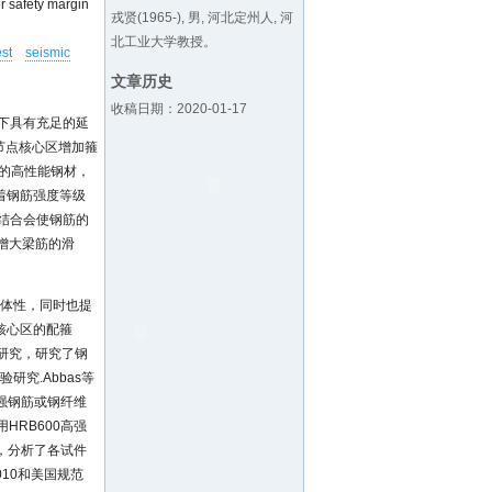
r safety margin
戎贤(1965-), 男, 河北定州人, 河
北工业大学教授。
est
seismic
文章历史
收稿日期：2020-01-17
下具有充足的延
节点核心区增加箍
保的高性能钢材，
着钢筋强度等级
结合会使钢筋的
会增大梁筋的滑
体性，同时也提
核心区的配箍
研究，研究了钢
究.Abbas等
强钢筋或钢纤维
HRB600高强
，分析了各试件
10和美国规范