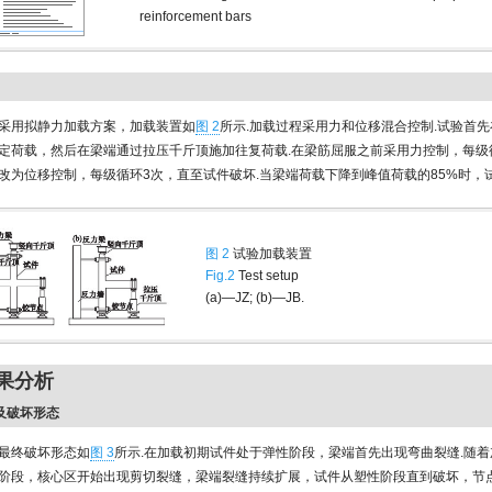
reinforcement bars
采用拟静力加载方案，加载装置如
图 2
所示.加载过程采用力和位移混合控制.试验首
定荷载，然后在梁端通过拉压千斤顶施加往复荷载.在梁筋屈服之前采用力控制，每级
改为位移控制，每级循环3次，直至试件破坏.当梁端荷载下降到峰值荷载的85%时，试
图 2
试验加载装置
Fig.2
Test setup
(a)—JZ; (b)—JB.
结果分析
象及破坏形态
最终破坏形态如
图 3
所示.在加载初期试件处于弹性阶段，梁端首先出现弯曲裂缝.随
阶段，核心区开始出现剪切裂缝，梁端裂缝持续扩展，试件从塑性阶段直到破坏，节