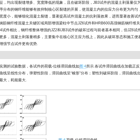
征，均出现裂缝增多、宽度降低的现象，且在破坏阶段，JB3试件的混凝土剥落量仅为J
序分布的钢纤维能够有效抑制核心区裂缝的开展，使混凝土内的拉应力分布更为均匀
宽度小，能够细化混凝土裂缝，显著提高试件混凝土的抗剥落效果，进而显著改善试件
高强钢筋钢纤维混凝土关键区域局部增强梁柱中节点JZ6试件和HRB600高强钢筋钢纤维
B4试件相比，钢纤维整体增强的JZ2和JB3试件的破坏过程与前者基本相同，但JZ6试件
更多，混凝土剥落量稍多，主要集中在核心区主应力线上，因此从破坏形态和施工便
增强节点试件更有优势.
实测的试验数据，各试件的荷载-位移滞回曲线如
图 4
所示.各试件滞回曲线在加载正
曲线呈线性分布，弹塑性阶段，滞回曲线呈“梭形”分布；塑性到破坏阶段，滞回曲线
最大，耗能最大.