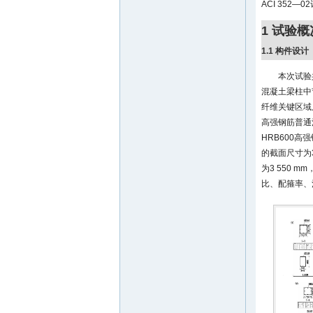
ACI 352
1 试验概
1.1 构件设计
本次试验
混凝土梁柱中节
纤维关键区域
高强钢筋普通混
HRB600
的截面尺寸为3
为3 550 
比、配箍率、