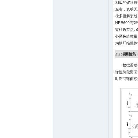
相似的破坏特
左右，表明无
径多但斜裂缝
HRB600
梁柱边节点J
心区裂缝数量
为钢纤维整体
2.2 滞回性能
根据梁端
弹性阶段滞回
时滞回环面积