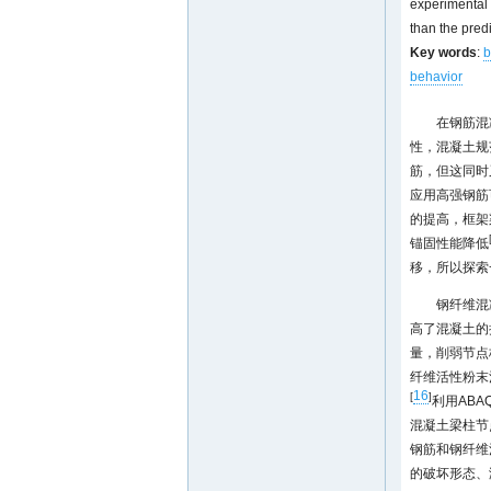
experimental 
than the pred
Key words
:
b
behavior
在钢筋混
性，混凝土规
筋，但这同时
应用高强钢筋
的提高，框架
锚固性能降低
移，所以探索
钢纤维混
高了混凝土的
量，削弱节点
纤维活性粉末
16
[
]
利用AB
混凝土梁柱节
钢筋和钢纤维
的破坏形态、