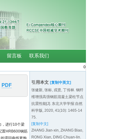
0
引用本文
[复制中英文]
PDF
张健新, 张标, 戎贤, 丁传林. 钢纤
维增强高强钢筋混凝土梁柱节点
抗震性能[J]. 东北大学学报:自然
科学版, 2020, 41(10): 1465-14
75.
[复制中文]
，进行10个梁
ZHANG Jian-xin, ZHANG Biao,
HRB600钢筋
RONG Xian, DING Chuan-lin.
点的滞回曲线更饱