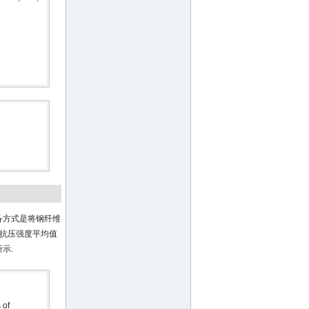
制备方式是将钢纤维
土抗压强度平均值
所示.
 of