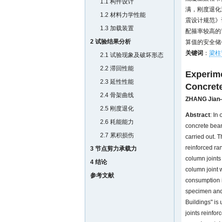
1.1 构件设计
满，刚度退化
1.2 材料力学性能
震设计规范》
1.3 加载装置
配箍率较高的
2 试验结果分析
算值的安全储
关键词
：
梁柱
2.1 试验现象及破坏形态
2.2 滞回性能
Experime
2.3 延性性能
Concrete
2.4 骨架曲线
ZHANG Jian-
2.5 刚度退化
Abstract
: In
2.6 耗能能力
concrete beam
2.7 累积损伤
carried out. T
reinforced ra
3 节点剪力承载力
column joints
4 结论
column joint w
参考文献
consumption i
specimen and 
Buildings" is
joints reinfor