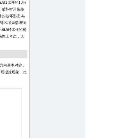
B1试件的10%
，破坏时开裂路
的破坏形态.与
关键区域局部增强
和JB4试件的核
易性上考虑，认
反方向基本对称，
出现捏拢现象，此