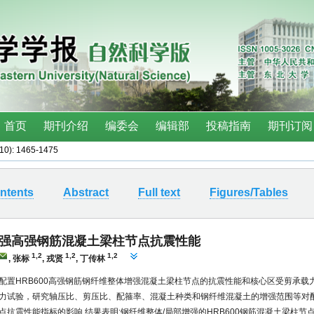
(10): 1465-1475
ntents
Abstract
Full text
Figures/Tables
强高强钢筋混凝土梁柱节点抗震性能
1,2
1,2
1,2
,
张标
,
戎贤
,
丁传林
配置HRB600高强钢筋钢纤维整体增强混凝土梁柱节点的抗震性能和核心区受剪承载力
力试验，研究轴压比、剪压比、配箍率、混凝土种类和钢纤维混凝土的增强范围等对配置
点抗震性能指标的影响.结果表明:钢纤维整体/局部增强的HRB600钢筋混凝土梁柱节