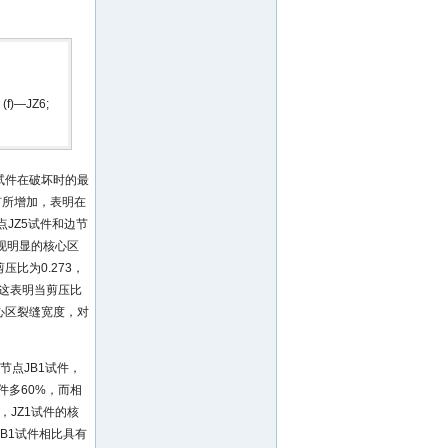
 (f)—JZ6;
3试件在破坏时的最
有所增加，表明在
JZ5试件和边节
呈现明显的核心区
比为0.273，
，这表明当剪压比
核心区裂缝宽度，对
节点JB1试件，
件多60%，而相
，JZ1试件的核
JB1试件相比具有