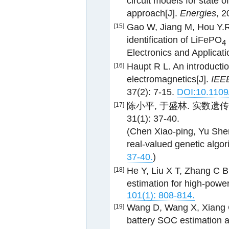
circuit models for state 
approach[J].
Energies
, 2
Gao W, Jiang M, Hou Y.
[15]
identification of LiFePO
4
Electronics and Applicat
Haupt R L. An introductio
[16]
electromagnetics[J].
IEE
37(2): 7-15.
DOI:10.1109
陈小平, 于盛林. 实数遗传算
[17]
31(1): 37-40.
(Chen Xiao-ping, Yu Shen
real-valued genetic algor
37-40.
)
He Y, Liu X T, Zhang C B
[18]
estimation for high-power
101(1): 808-814.
Wang D, Wang X, Xiang C
[19]
battery SOC estimation 