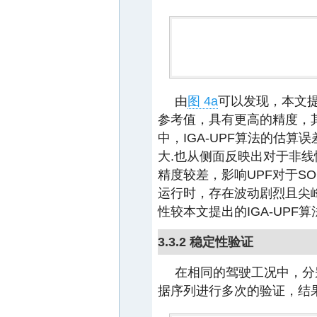
由
图 4a
可以发现，本文提
参考值，具有更高的精度，
中，IGA-UPF算法的估算
大.也从侧面反映出对于非线
精度较差，影响UPF对于S
运行时，存在波动剧烈且尖峰
性较本文提出的IGA-UPF算
3.3.2 稳定性验证
在相同的驾驶工况中，分别利
据序列进行多次的验证，结