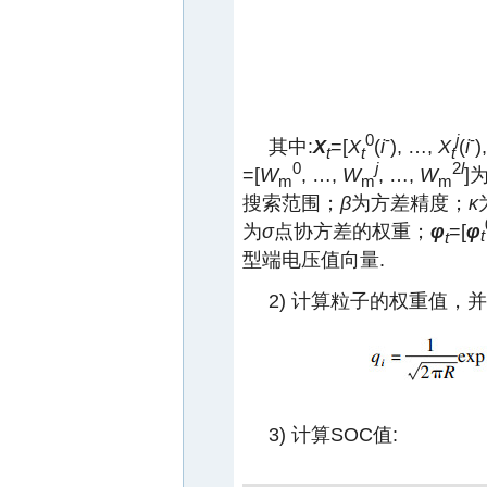
0
-
j
-
其中:
X
=[
X
(
i
), …,
X
(
i
)
t
t
t
0
j
2
l
=[
W
, …,
W
, …,
W
]
m
m
m
搜索范围；
β
为方差精度；
κ
为
σ
点协方差的权重；
φ
=[
φ
t
t
型端电压值向量.
2) 计算粒子的权重值，
3) 计算SOC值: