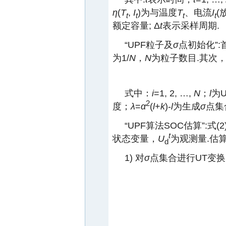
η
(
T
,
I
)为与温度
T
、电流
I
(
t
t
t
t
额定容量; Δ
t
表示采样周期.
“UPF粒子及
σ
点初始化”:
为1/
N
，
N
为粒子数目.其次
式中：
i
=1, 2, …,
N
；
l
为
2
度；
λ
=
α
(
l
+
k
)-
l
为生成
σ
点集
“UPF算法SOC估算”:式
t
状态变量，
U
为观测量.估
d
1) 对
σ
点集合进行UT变换