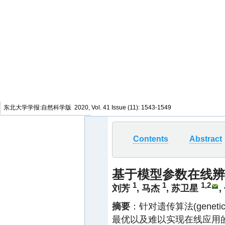
东北大学学报:自然科学版
2020, Vol. 41
Issue (11): 1543-1549
Contents
Abstract
基于模型参数在线辨
1
1
1,2
刘芳
,
马杰
,
苏卫星
,
摘要
：针对遗传算法(geneti
最优以及难以实现在线应用