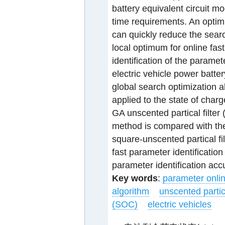
battery equivalent circuit mo
time requirements. An optimi
can quickly reduce the searc
local optimum for online fast
identification of the paramet
electric vehicle power batte
global search optimization a
applied to the state of cha
GA unscented partical filte
method is compared with th
square-unscented partical fi
fast parameter identificati
parameter identification acc
Key words
:
parameter online
algorithm
unscented partic
(SOC)
electric vehicles