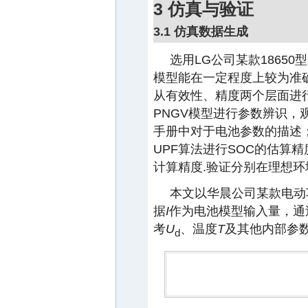
3 仿真与验证
3.1 仿真数据生成
选用LG公司某款18650
模型能在一定程度上较为准
从有效性、精度两个层面进行
PNGV模型进行参数辨识，
手册中对于电池参数的描述；其
UPF算法进行SOC的估算
计算精度.验证分别在理想环
本文以华晨公司某款电动
据
I
作为电池模型输入量，通
考
U
、温度
T
及其他内部参
d