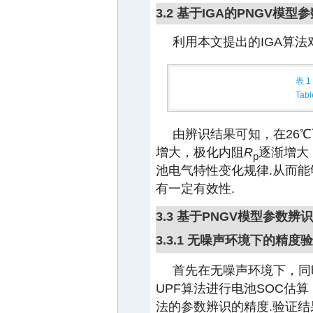
3.2 基于IGA的PNGV模
利用本文提出的IGA算法
表 1
Tabl
由辨识结果可知，在26
增大，极化内阻
R
逐渐增大
p
池电气特性变化规律.从而能
有一定有效性.
3.3 基于PNGV模型参数
3.3.1 无噪声环境下的精度
首先在无噪声环境下，同时
UPF算法进行电池SOC估算
法的参数辨识的精度.验证结