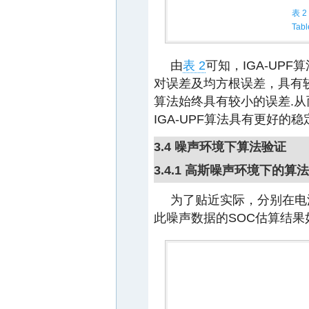
表 2
Tabl
由
表 2
可知，IGA-UP
对误差及均方根误差，具有较好
算法始终具有较小的误差.从
IGA-UPF算法具有更好的
3.4 噪声环境下算法验证
3.4.1 高斯噪声环境下的算
为了贴近实际，分别在电流
此噪声数据的SOC估算结果