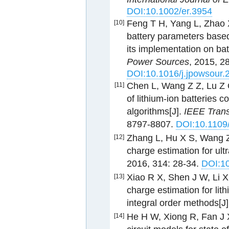
DOI:10.1002/er.3954
Feng T H, Yang L, Zhao X 
[10]
battery parameters based
its implementation on bat
Power Sources
, 2015, 2
DOI:10.1016/j.jpowsour.
Chen L, Wang Z Z, Lu Z Q
[11]
of lithium-ion batteries 
algorithms[J].
IEEE Trans
8797-8807.
DOI:10.1109
Zhang L, Hu X S, Wang Z 
[12]
charge estimation for ult
2016, 314: 28-34.
DOI:10
Xiao R X, Shen J W, Li X
[13]
charge estimation for lit
integral order methods[J
He H W, Xiong R, Fan J X.
[14]