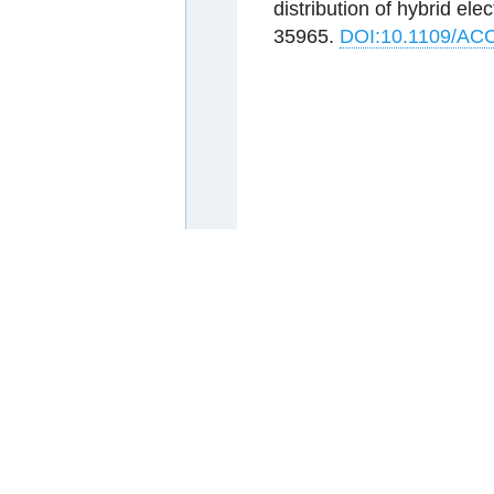
distribution of hybrid elec
35965.
DOI:10.1109/AC