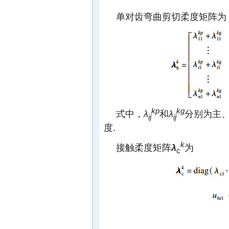
单对齿弯曲剪切柔度矩阵为
kp
kg
式中，
λ
和
λ
分别为主
ij
ij
度.
k
接触柔度矩阵
λ
为
c