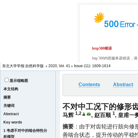
东北大学学报:自然科学版
2020, Vol. 41
Issue (11): 1609-1614
显示缩略图
Contents
Abstract
本文结构
摘要
不对中工况下的修形
关键词
1,2
1
Abstract
马辉
,
赵百顺
,
皇甫一
Key words
摘要
：由于对齿轮进行鼓向修
1 考虑不对中的啮合特性分
善啮合状态，提升传动的平稳
析模型