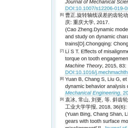
Journal of Mechanical Sci
DOI:10.1007/s12206-019-0
曹正.旋转轴线误差的齿轮动
[6]
庆: 重庆大学, 2017.
(Cao Zheng.Dynamic modeling
and study on dynamic charac
trains[D].Chongqing: Chongq
Li S T. Effects of misalignm
[7]
torque on tooth engagements
Machine Theory
, 2015, 83:
DOI:10.1016/j.mechmachth
Yuan B, Chang S, Liu G, et 
[8]
dynamic behavior analysis o
Mechanical Engineering
, 2
袁冰, 常山, 刘更, 等. 
[9]
工业大学学报, 2018, 36(6): 
(Yuan Bing, Chang Shan, Liu 
gears with tooth surface mo