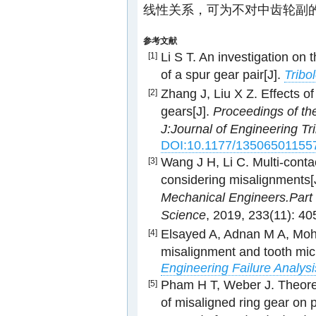
线性关系，可为不对中齿轮副
参考文献
Li S T. An investigation on 
[1]
of a spur gear pair[J].
Tribo
Zhang J, Liu X Z. Effects o
[2]
gears[J].
Proceedings of the
J:Journal of Engineering Tr
DOI:10.1177/13506501155
Wang J H, Li C. Multi-contac
[3]
considering misalignments[
Mechanical Engineers.Part 
Science
, 2019, 233(11): 4
Elsayed A, Adnan M A, Moh
[4]
misalignment and tooth micr
Engineering Failure Analysi
Pham H T, Weber J. Theoreti
[5]
of misaligned ring gear on 