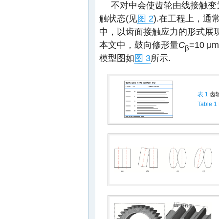
不对中会使齿轮由线接触变
触状态(见
图 2
).在工程上，通
中，以齿面接触应力的形式展
本文中，鼓向修形量
C
=10 
β
模型图如
图 3
所示.
表 1
齿
Table 1