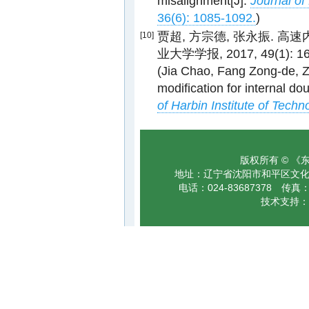
misalignment[J].
Journal of
36(6): 1085-1092.
)
贾超, 方宗德, 张永振. 高
[10]
业大学学报, 2017, 49(1): 16
(Jia Chao, Fang Zong-de, Z
modification for internal do
of Harbin Institute of Techn