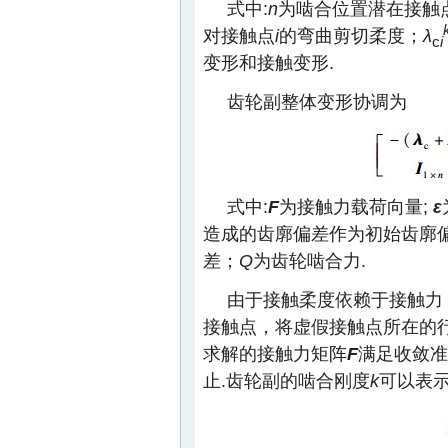
式中:
n
为啮合位置潜在接触
对接触点
i
的弯曲剪切柔度；
λ
c
i
变形和接触变形.
齿轮副整体变形协调为
式中:
F
为接触力载荷向量;
ε
造成的齿廓偏差作为初始齿廓
差；
Q
为齿轮啮合力.
由于接触柔度依赖于接触力
接触点，将虚假接触点所在的
求解的接触力矩阵
F
满足收敛准
止.齿轮副的啮合刚度
k
可以表