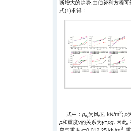
断增大的趋势.由伯努利方程可知
式(1)求得：
2
式中：
p
为风压, kN/m
;
ρ
w
ρ
和重度
γ
的关系为
γ
=
ρg
, 因此,
3
空气重度
γ
=0.012 25 kN/m
,