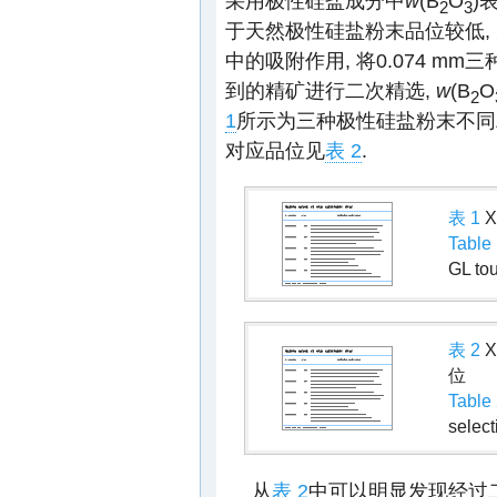
采用极性硅盐成分中
w
(B
O
)
2
3
于天然极性硅盐粉末品位较低,
中的吸附作用, 将0.074 m
到的精矿进行二次精选,
w
(B
O
2
1
所示为三种极性硅盐粉末不同
对应品位见
表 2
.
表 1
X
Table
GL to
表 2
X
位
Table
selec
从
表 2
中可以明显发现经过