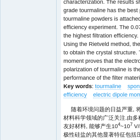
characterization. The results 
grade tourmaline has the best
tourmaline powders is attached 
efficiency experiment. The 0.0
the highest filtration efficienc
Using the Rietveld method, the
to obtain the crystal structure. 
moment proves that the electr
polarization of tourmaline is th
performance of the filter materi
Key words
:
tourmaline
spon
efficiency
electric dipole mo
随着环境问题的日益严重,
材料科学领域的广泛关注.由
4
7
友好材料, 能够产生10
~10
V
极性硅盐的其他显著特征包括