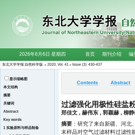
东北大学学报:自然科学版
2020, Vol. 41
Issue (3): 430-437
显示缩略图
Contents
Abstract
本文结构
摘要
过滤强化用极性硅盐
关键词
Abstract
郑佳文
,
赫伟东
,
郭颖赫
,
柳静
Key words
摘要
：研究了来自新疆、河北
1 实验原料与样品制备
末样品对空气过滤材料过滤性能