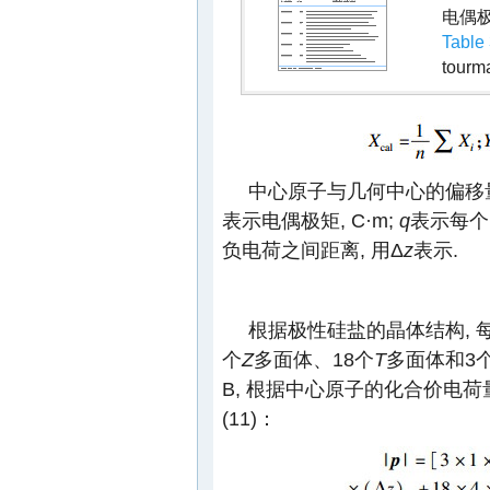
电偶
Table
tourm
中心原子与几何中心的偏移
表示电偶极矩, C·m;
q
表示每个
负电荷之间距离, 用Δ
z
表示.
根据极性硅盐的晶体结构, 
个
Z
多面体、18个
T
多面体和3
B, 根据中心原子的化合价电荷
(11)：