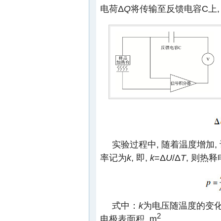
电荷Δ
Q
将传输至反馈电容C上,
实验过程中, 随着温度增加
率记为
k
, 即,
k
=Δ
U
/Δ
T
, 则热
式中：
k
为电压随温度的变化率,
2
电极表面积, m
.