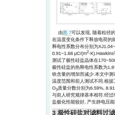
由
图 7
可以发现, 随着粒径
在温度变化条件下释放电荷的能
释电性系数分布分别为XJ1.04~2.
2
0.91~1.68 μC/(m
·K).Hawkin
测试了极性硅盐晶体在170~50
极性硅盐的热释电性系数为1.8~5.
铁含量的增加而减少.本文中测
温度范围和前人测试不同.根据工艺
O
质量分数分别为6.59%, 8.91
3
与前人研究规律基本相符.经过综
盐极化性能较好, 产生静电压能
3 极性硅盐对滤料过