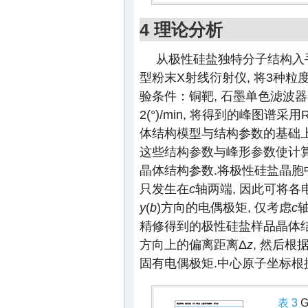
4 理论分析
从极性硅盐独特分子结构入手探
型粉末X射线衍射仪, 将3种粒度
验条件：铜靶, 石墨单色滤波器, 
2(°)/min, 将得到的峰图谱采
体结构模型与结构参数的基础上
这些结构参数与峰形参数使计算
晶体结构参数.将极性硅盐晶胞
只发生在
c
轴两端, 因此可将
y
(
b
)方向的电偶极矩, 仅考虑
c
精修得到的极性硅盐样品晶体结
方向上的偏离距离Δ
z
, 然后
固有电偶极矩.中心原子坐标根
表 3
G