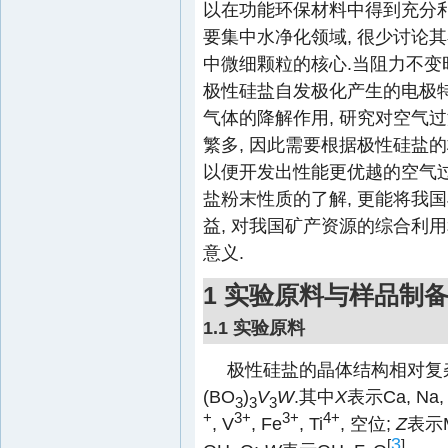
以在功能环保材料中得到充分
要集中水净化领域, 很少讨论
中微细颗粒的核心.当阻力不变
极性硅盐自发极化产生的电极
气体的降解作用, 研究对空气
繁多, 因此需要根据极性硅盐
以便开发出性能更优越的空气过
盐粉末性质的了解, 更能将我
益, 对我国矿产资源的综合利
意义.
1 实验原料与样品制
1.1 实验原料
极性硅盐的晶体结构相对复杂
(BO
)
V
W
.其中
X
表示Ca, Na,
3
3
3
+
3+
3+
4+
, V
, Fe
, Ti
, 空位;
Z
表示Mg
3
[
]