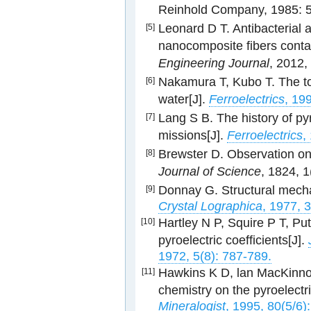
Reinhold Company, 1985: 5
Leonard D T. Antibacterial
[5]
nanocomposite fibers conta
Engineering Journal
, 2012,
Nakamura T, Kubo T. The to
[6]
water[J].
Ferroelectrics
, 19
Lang S B. The history of py
[7]
missions[J].
Ferroelectrics
,
Brewster D. Observation on t
[8]
Journal of Science
, 1824, 1
Donnay G. Structural mechan
[9]
Crystal Lographica
, 1977, 
Hartley N P, Squire P T, P
[10]
pyroelectric coefficients[J].
1972, 5(8): 787-789.
Hawkins K D, lan MacKinno
[11]
chemistry on the pyroelectri
Mineralogist
, 1995, 80(5/6)