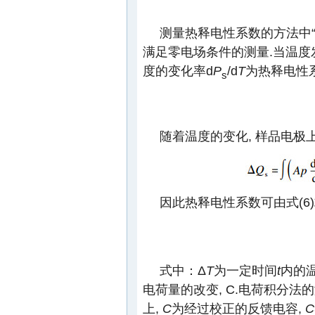
测量热释电性系数的方法中“
满足零电场条件的测量.当温度
度的变化率d
P
/d
T
为热释电性
s
随着温度的变化, 样品电极
因此热释电性系数可由式(6
式中：Δ
T
为一定时间
t
内的温
电荷量的改变, C.电荷积分法
上,
C
为经过校正的反馈电容,
C