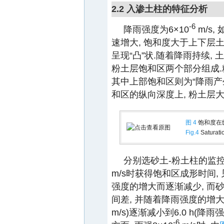
2.2 入渗土柱的特征分析
-6
降雨强度为6×10
m/s, 
速增大, 饱和度大于上下层土
呈现“凸”状.随着降雨持续,
粉土层饱和区两个部分组成.粉
其中上部饱和区则为“降雨产
和区的纵向深度上, 粉土层大
图 4
饱和度在
Fig.4
Saturatio
分别选砂土-粉土柱的监控
m/s时获得饱和区成形时间, 
强度的增大而逐渐减少, 而
间差, 并随着降雨强度的增大而
m/s)逐渐减小到6.0 h(降雨强
-6