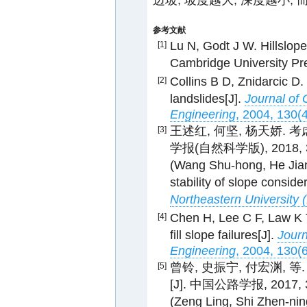
边坡, 坡度越大, 深度越小; 
参考文献
Lu N, Godt J W. Hillslope
[1]
Cambridge University Pre
Collins B D, Znidarcic D. 
[2]
landslides[J].
Journal of
Engineering
, 2004, 130(
王述红, 何坚, 杨天娇.
[3]
学报(自然科学版), 2018, 39
(Wang Shu-hong, He Jian,
stability of slope consideri
Northeastern University 
Chen H, Lee C F, Law K T
[4]
fill slope failures[J].
Journ
Engineering
, 2004, 130(
曾铃, 史振宁, 付宏渊,
[5]
[J]. 中国公路学报, 2017, 30
(Zeng Ling, Shi Zhen-ning