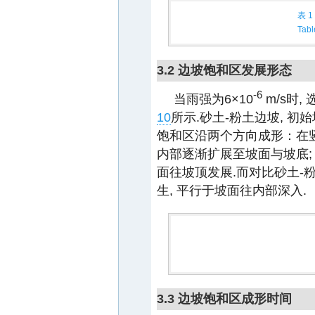
表 1
Tabl
3.2 边坡饱和区发展形态
-6
当雨强为6×10
m/s时,
10
所示.砂土-粉土边坡, 初
饱和区沿两个方向成形：在竖
内部逐渐扩展至坡面与坡底;
面往坡顶发展.而对比砂土-
生, 平行于坡面往内部深入.
3.3 边坡饱和区成形时间