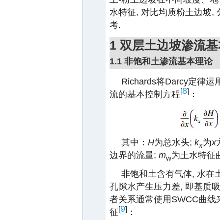
水特征, 对比均质粉土边坡,
考.
1 双层土边坡渗流
1.1 非饱和土渗流基本理论
Richards将Darc
8
[
]
流的基本控制方程
：
其中：
H
为总水头;
k
为
x
x
边界的流量;
m
为土水特征曲
w
非饱和土含有气体, 水在
孔隙水产生压力差, 即基质吸
者关系通常使用SWCC曲线来描
9
[
]
征
：