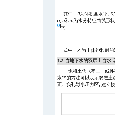
其中：
θ
为体积含水率;
S
α
,
n
和
m
为水分特征曲线形状参
0
]
为
式中：
k
为土体饱和时的
s
1.2 含地下水的双层土含水
非饱和土含水率呈非线性变
水率的方法可以表示双层土
正、负孔隙水压力区, 建立