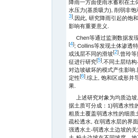
降雨一方面使雨水蓄积在土体
水压力(基质吸力), 削弱非
3
]
.因此, 研究降雨引起的
影响有重要意义.
Chen等通过监测数据
4
[
]
; Collins等发现土体
2
[
]
或浅层不同的滑坡
.曾玲
5
[
]
征进行研究
.不同土层结构
对边坡破坏的模式产生影响.
6
[
]
定性
.综上, 饱和区成形
果.
上述研究对象为均质边坡,
据土质可分成：1)弱透水性
粗质土覆盖弱透水性的细质
疏松透水, 在弱透水层的界面
强透水土-弱透水土边坡的关
土-粉土边坡在不同坡度、