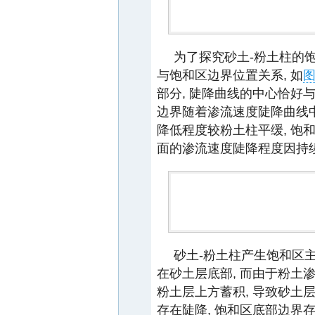
为了探究砂土-粉土柱的
与饱和区边界位置关系, 如
图
部分, 陡降曲线的中心恰好
边界随着渗流速度陡降曲线中
降低程度较粉土柱平缓, 饱
面的渗流速度陡降程度因持
砂土-粉土柱产生饱和区
在砂土层底部, 而由于粉土渗
粉土层上方蓄积, 导致砂土层
存在陡降, 饱和区底部边界存