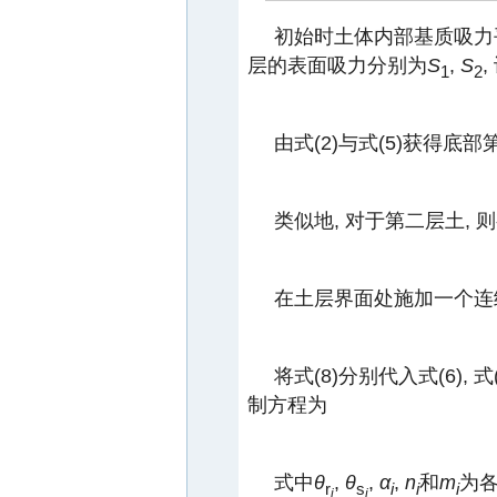
初始时土体内部基质吸力平
层的表面吸力分别为
S
,
S
1
2
由式(2)与式(5)获得
类似地, 对于第二层土, 
在土层界面处施加一个连
将式(8)分别代入式(6),
制方程为
式中
θ
,
θ
,
α
,
n
和
m
为各
r
s
i
i
i
i
i