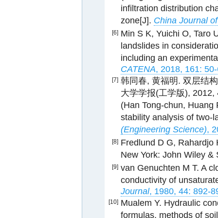
infiltration distribution c
zone[J].
China Journal o
Min S K, Yuichi O, Taro U
[6]
landslides in considerat
including an experimental 
CATENA
, 2018, 161: 50-
韩同春, 黄福明. 双层结
[7]
大学学报(工学版), 2012, 46
(Han Tong-chun, Huang Fu
stability analysis of two-
(Engineering Science)
, 
Fredlund D G, Rahardjo H
[8]
New York: John Wiley & 
van Genuchten M T. A clo
[9]
conductivity of unsaturate
Journal
, 1980, 44: 892-8
Mualem Y. Hydraulic condu
[10]
formulas, methods of soil