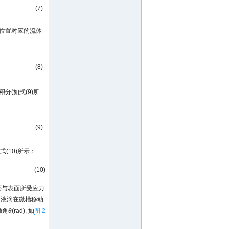
(7)
间和位置对应的流体
(8)
分(如式(9)所
(9)
(10)所示：
(10)
还与表面所受应力
.当液滴在微槽移动
触角
θ
(rad), 如
图 2