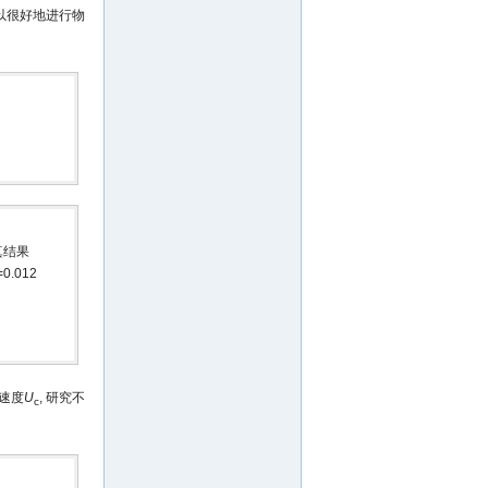
(fpt)可以很好地进行物
仿真结果
=0.012
速度
U
, 研究不
c