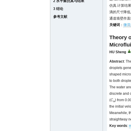
2 水平集仿真与结果
仿真.计算结果表
3 结论
滴的尺寸降低
参考文献
通道墙壁作直
关键词
：
微流
Theory o
Microflu
HU Sheng
Abstract
: Th
droplets gene
shaped microf
to both dropl
The water and
discrete and 
(
C
) from 0.0
a
the initial ve
Meanwhile, th
straightway ne
Key words
:
m