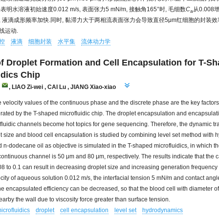
明水溶液初始速度0.012 m/s, 表面张力5 mN/m, 接触角165°时, 毛细数
C
从0.008
a
, 液滴成形频率加快.同时, 黏滞力大于两相流表面张力会导致直径5μm红细胞的封装效
线运动.
控
液滴
细胞封装
水平集
流体动力学
f Droplet Formation and Cell Encapsulation for T-S
idics Chip
,
LIAO Zi-wei
,
CAI Lu
,
JIANG Xiao-xiao
e velocity values of the continuous phase and the discrete phase are the key factors
rated by the T-shaped microfluidic chip. The droplet encapsulation and encapsulatio
luidic channels become hot topics for gene sequencing. Therefore, the dynamic tra
et size and blood cell encapsulation is studied by combining level set method with
 n-dodecane oil as objective is simulated in the T-shaped microfluidics, in which th
continuous channel is 50 μm and 80 μm, respectively. The results indicate that the 
08 to 0.1 can result in decreasing droplet size and increasing generation frequenc
locity of aqueous solution 0.012 m/s, the interfacial tension 5 mN/m and contact angl
e encapsulated efficiency can be decreased, so that the blood cell with diameter 
arby the wall due to viscosity force greater than surface tension.
icrofluidics
droplet
cell encapsulation
level set
hydrodynamics