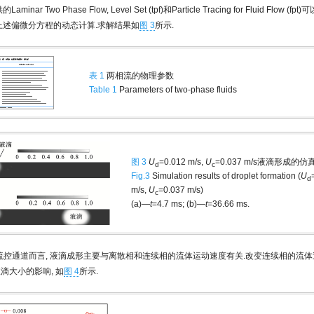
minar Two Phase Flow, Level Set (tpf)和Particle Tracing for Fluid Flow 
现上述偏微分方程的动态计算.求解结果如
图 3
所示.
表 1
两相流的物理参数
Table 1
Parameters of two-phase fluids
图 3
U
=0.012 m/s,
U
=0.037 m/s液滴形成的
d
c
Fig.3
Simulation results of droplet formation (
U
d
m/s,
U
=0.037 m/s)
c
(a)—
t
=4.7 ms; (b)—
t
=36.66 ms.
流控通道而言, 液滴成形主要与离散相和连续相的流体运动速度有关.改变连续相的流体
滴大小的影响, 如
图 4
所示.