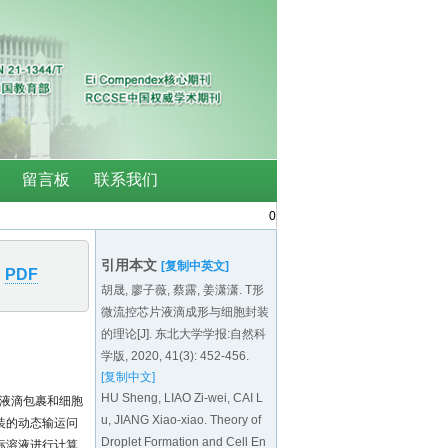
0
引用本文
[复制中英文]
PDF
胡晟, 廖子薇, 蔡露, 姜潇潇. T形
微流控芯片液滴成形与细胞封装
的理论[J]. 东北大学学报:自然科
学版, 2020, 41(3): 452-456.
[复制中文]
HU Sheng, LIAO Zi-wei, CAI L
的液滴包裹和细胞
u, JIANG Xiao-xiao. Theory of
装的动态输运问
Droplet Formation and Cell En
目标溶液进行计算