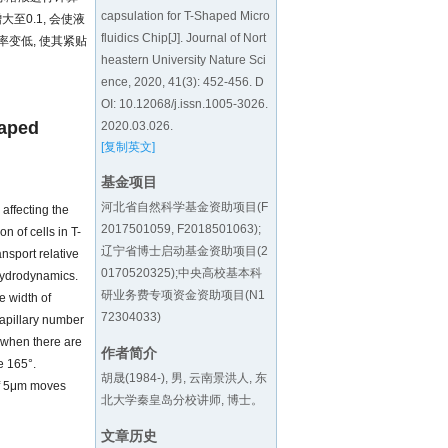
capsulation for T-Shaped Micro
增大至0.1, 会使液
fluidics Chip[J]. Journal of Nort
率变低, 使其紧贴
heastern University Nature Sci
ence, 2020, 41(3): 452-456. D
OI:
10.12068/j.issn.1005-3026.
haped
2020.03.026
.
[复制英文]
基金项目
河北省自然科学基金资助项目(F
 affecting the
2017501059, F2018501063);
n of cells in T-
辽宁省博士启动基金资助项目(2
nsport relative
0170520325);中央高校基本科
 hydrodynamics.
研业务费专项资金资助项目(N1
e width of
72304033)
capillary number
y when there are
作者简介
e 165°.
胡晟(1984-), 男, 云南景洪人, 东
of 5μm moves
北大学秦皇岛分校讲师, 博士。
文章历史