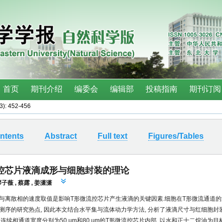
(3): 452-456
ntents
Abstract
Full text
Figures/Tables
控芯片液滴成形与细胞封装的理论
廖子薇
,
蔡露
,
姜潇潇
与离散相的速度取值是影响T形微流控芯片产生液滴的关键因素.细胞在T形微流通道
测序的研究热点, 因此本文结合水平集与流体动力学方法, 分析了液滴尺寸与红细胞封
连续相通道宽度分别为50 μm和80 μm的T形微流控芯片内部, 以水和正十二烷油为