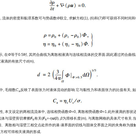
8), 流体的密度和黏滞系数可与势函数
Φ
联立, 求解方程(1), (6)和(7)即可获得不同时
示, 在
Φ
等于0.5时, 其闭合曲线为离散相液滴与连续相流体的交界面.因此通过闭合曲线积
应液滴的有效尺寸
d
(m),
中, 毛细数
C
反映了表面张力对液体流动的影响.它与黏性力和表面张力的比值有关, 如式
a
性, 本文设定的两相流流体中, 连续相势函数
Φ
=0, 离散相势函数
Φ
=1.此外液滴的形状
为流体与湿壁剪切摩擦
F
有关(
F
=-
η
u
/
β
),
β
为滑移长度(m), 与离散网格的具体尺寸有关
fr
fr
续相、离散相与湿壁三相交点处所作的液-液界面的切线与固体交界面之间的夹角称为接
述方程可得相关液滴的形成.