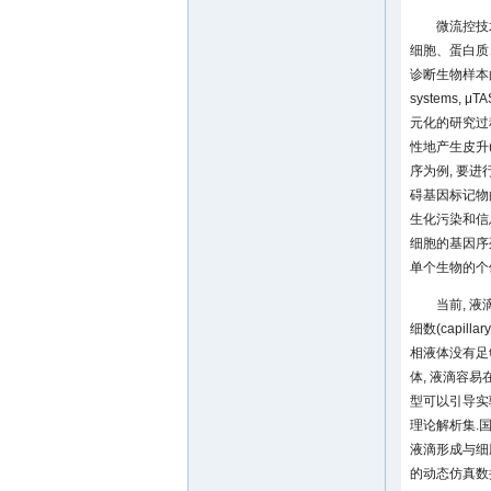
微流控技术依
细胞、蛋白质
诊断生物样本的能力
systems
元化的研究过程中
性地产生皮升(
序为例, 要
碍基因标记物
生化污染和信
细胞的基因序
单个生物的个
当前, 
细数(capillar
相液体没有足够
体, 液滴容易
型可以引导实
理论解析集.
液滴形成与细
的动态仿真数