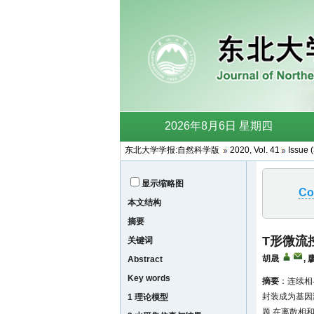
东北大学学报:自然科学版
2020, Vol. 41
Issue 
显示缩略图
Co
本文结构
摘要
T形微流
关键词
胡晟
,
Abstract
Key words
摘要
：连续相
封装成为基因
1 理论模型
题.在离散相和