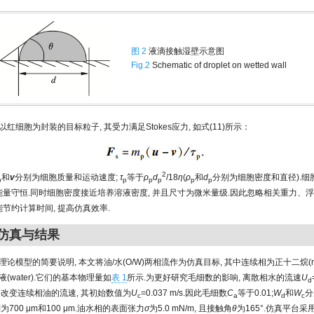
图 2
液滴接触湿壁示意图
Fig.2
Schematic of droplet on wetted wall
红细胞为封装的目标粒子, 其受力满足Stokes应力, 如式(11)所示：
2
和
v
分别为细胞质量和运动速度;
τ
等于
ρ
d
/18
η
(
ρ
和
d
分别为细胞密度和直径).细
p
p
p
p
p
p
足能量守恒.同时细胞密度接近培养溶液密度, 并且尺寸为微米量级.因此忽略相关重力、
能节约计算时间, 提高仿真效率.
集仿真与结果
论模型的简要说明, 本文将油/水(O/W)两相流作为仿真目标, 其中连续相为正十二烷(n-dode
(water).它们的基本物理量如
表 1
所示.为更好研究毛细数的影响, 离散相水的流速
U
d
要改变连续相油的流速, 其初始数值为
U
=0.037 m/s.因此毛细数
C
等于0.01;
W
和
W
分
c
a
d
c
为700 μm和100 μm.油水相的表面张力
σ
为5.0 mN/m, 且接触角
θ
为165°.仿真平台采