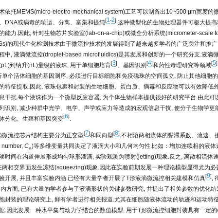
托MEMS(micro-electro-mechanical system)工艺可以制备出10~500 μm宽
1
2
[
-
]
、DNA或病毒的输运、分离、富集和提纯
.这种微型化的生物处理器件可极大提
.因此, 针对生物芯片实验室(lab-on-a-chip)或微全分析系统(micrometer-scale total
, μTASs)的现代生化检测技术由于微流控技术的发展得到了越来越多学者的广泛关注和推
, 液滴微流控(droplet-based microfluidics)是其发展和创新的一个研究分支.
3
4
5
[
]
[
]
[
]
pL)到纳升(nL)量级的液珠, 用于单细胞培育
、基因识别
和药性毒理研究等领域
进行单个活体细胞的基因测序, 必须进行目标细胞和免疫磁珠的空间孤立, 防止其他细胞的
的特征提取.因此, 液珠包裹和封装的生物细胞、蛋白质、病毒和反应物可以有效降低
息干扰.每个液珠作为一个微型反应容器, 为个体生物样本提供很好的研究平台.由此可
列识别, 减少种群中光学、电学、声学或应力等造成的宏观信息干扰, 使分子生物学更
6
[
]
体分化、生殖和基因突变
.
7
8
[
]
[
]
液滴微流控芯片结构主要分为正交型
和同向型
.不相溶两相流体的黏滞系数、流速、接
y number,
C
)等多维变量共同决定了液滴大小和几何均匀性.比如：增加连续相的液体速
a
时间在沟道伸展形成均匀球形液滴, 实验观测为喷射(jetting)现象.反之, 离散相流
在两相交界面发生冻结(squeezing)现象.因此在实验前期发展一种理论模型显得尤为
9
[
]
验开展, 并且丰富实验内涵.已经有大量学者开展了T形液滴微流控相关建模和仿真
,
国内方面, 已有大量的学者参与了液滴形状的关键参数研究, 并提出了相关参数的优化结
胞封装的理论研究上, 鲜有学者进行相关报道.尤其在细胞随液体流动的轨迹和运动特征
据.因此发展一种水平集与动力学结合的数值模型, 用于T形微流控细胞封装具有一定的