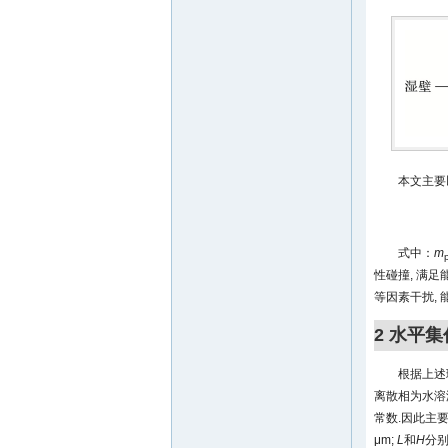
本文主要以
式中：
m
性碰撞, 满
等因素干扰, 
2 水平
根据上述理
离散相为水溶液
常数.因此主
μm;
L
和
H
分别