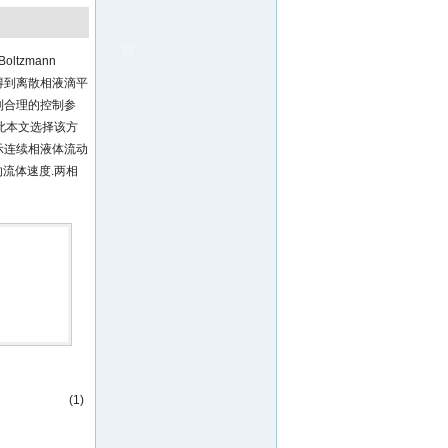
oltzmann
能平滑得到离散相液滴平
到合理的控制参
因此本文选择该方
示连续相液体流动
流体速度.两相
(1)