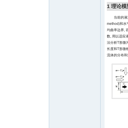
1 理论模
当前的液滴微
method)和
均曲率边界,
数, 用以适
法分析T形微
长度和T形微
流体的分布和流向