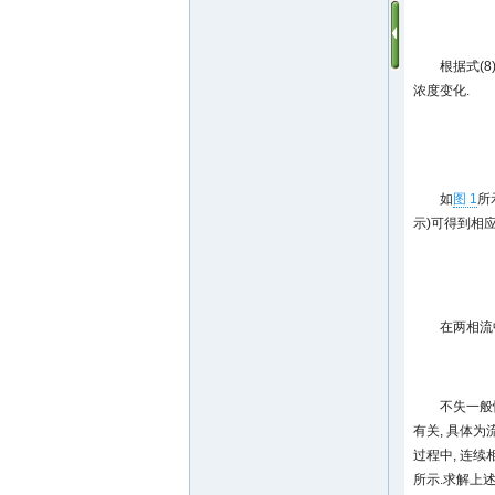
根据式(
浓度变化.
如
图 1
所
示)可得到相
在两相流
不失一般
有关, 具体
过程中, 连
所示.求解上