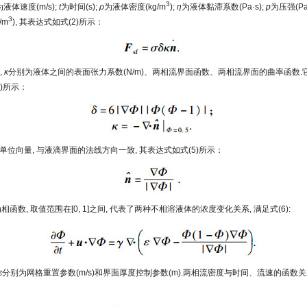
3
为液体速度(m/s);
t
为时间(s);
ρ
为液体密度(kg/m
);
η
为液体黏滞系数(Pa·s);
p
为压强(Pa
3
/m
), 其表达式如式(2)所示：
,
κ
分别为液体之间的表面张力系数(N/m)、两相流界面函数、两相流界面的曲率函数.
4)所示：
单位向量, 与液滴界面的法线方向一致, 其表达式如式(5)所示：
相函数, 取值范围在[0, 1]之间, 代表了两种不相溶液体的浓度变化关系, 满足式(6):
ε
分别为网格重置参数(m/s)和界面厚度控制参数(m).两相流密度与时间、流速的函数关系,