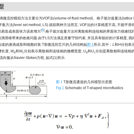
型
流控模拟方法主要分为VOF法(volume-of-fluid method)、格子玻尔兹曼法(lattice B
水平集方法(level set method, LS).就前两种方法而言, VOF法的计算精度不高, 不
9
[
]
 容易造成表面张力误差增大
.格子玻尔兹曼方法对离散相和连续相的界面张力很难找
应液滴滑移带来的收敛问题.由于LS方法满足质量守恒约束, 并且具有较好的计算精度, 
沟道的液滴成形和细胞封装.T形微流控芯片的几何结构如
图 1
所示.其中：
L
和
H
分别表
槽长度;
W
和
W
分别表示离散相和连续相的微槽宽度;
U
和
U
分别是离散相和连续相的
d
c
d
c
服从Navier-Stokes方程, 如式(1)所示.
图 1
T形微流通道的几何模型示意图
Fig.1
Schematic of T-shaped microfluidics