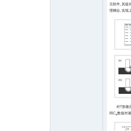
元软件, 其提供的La
理耦合, 实
对T形微
同
C
数值对液
a