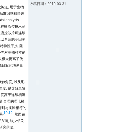
收稿日期：2019-03-31
度的微沟道, 用于生物
高精准识别和快速
 analysis
广.在微流控技术多
液滴微流控芯片可连续
.以单细胞基因测
特异性干扰, 阻
外界对生物样本的
以极大提高子代
能目标化地测量
触角度, 以及毛
度, 易导致离散
体速度高于连续相流
必要.合理的理论模
 得到与实验相符的
10
12
[
-
]
果
.然而在
方面, 缺少相关
研究价值.