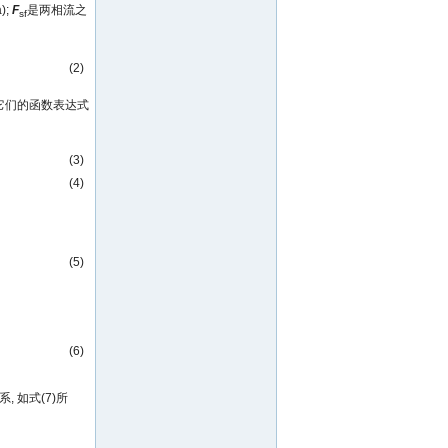
);
F
是两相流之
sf
(2)
它们的函数表达式
(3)
(4)
(5)
(6)
 如式(7)所