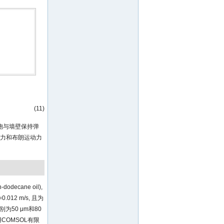
(11)
胞与墙壁保持弹
浮力和布朗运动力
cane oil),
=0.012 m/s, 且为
别为50 μm和80
用COMSOL有限