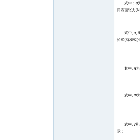
式中：
u
间表面张力(N
式中,
σ
,
δ
如式(3)和式(
其中,
n
为
式中,
Φ
为
式中,
γ
和
示：