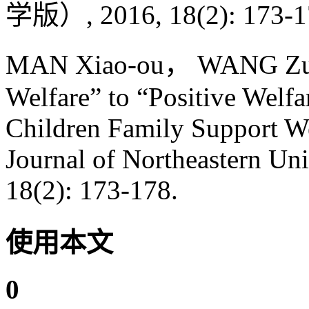
学版）, 2016, 18(2): 173-1
MAN Xiao-ou， WANG Zuo-
Welfare” to “Positive Welfa
Children Family Support We
Journal of Northeastern Uni
18(2): 173-178.
使用本文
0