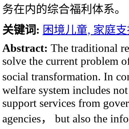
务在内的综合福利体系。
关键词:
困境儿童,
家庭支
Abstract:
The traditional re
solve the current problem of
social transformation. In 
welfare system includes not
support services from gove
agencies， but also the inf