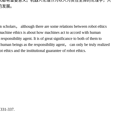
究都有重要意义。机器人伦理作为以人为责任主体的伦理学，只
的发展。
ign scholars， although there are some relations between robot ethics
machine ethics is about how machines act to accord with human
ponsibility agent. It is of great significance to both of them to
s human beings as the responsibility agent， can only be truly realized
ethics and the institutional guarantee of robot ethics.
 331-337.