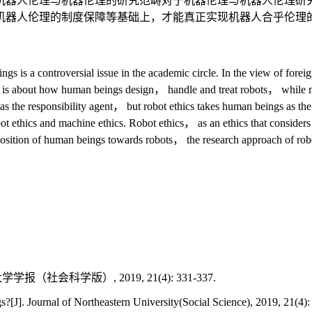
机器人伦理与机器伦理的研究范畴对于机器伦理与机器人伦理研
机器人伦理的制度保障等基础上，才能真正实现机器人合乎伦理
ngs is a controversial issue in the academic circle. In the view of fore
cs is about how human beings design， handle and treat robots， while 
the responsibility agent， but robot ethics takes human beings as the res
obot ethics and machine ethics. Robot ethics， as an ethics that consider
 position of human beings towards robots， the research approach of robot 
会科学版）, 2019, 21(4): 331-337.
J]. Journal of Northeastern University(Social Science), 2019, 21(4):