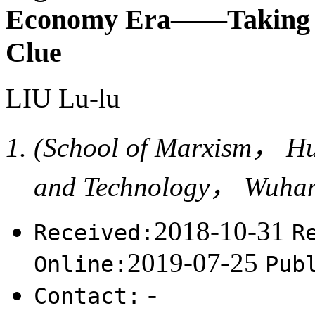
Economy Era——Taking Ma
Clue
LIU Lu-lu
(School of Marxism， Hua
and Technology， Wuha
2018-10-31
Received:
R
2019-07-25
Online:
Pub
-
Contact: