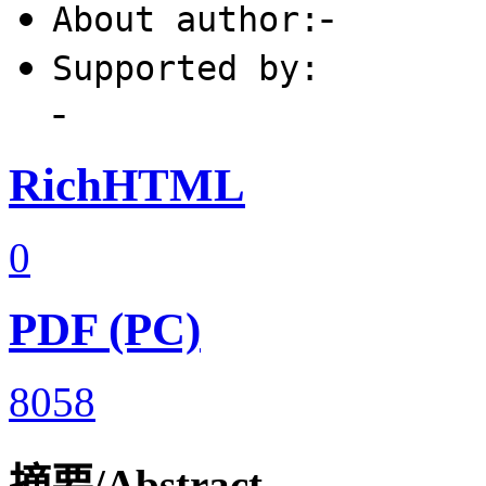
-
About author:
Supported by:
-
RichHTML
0
PDF (PC)
8058
摘要/Abstract