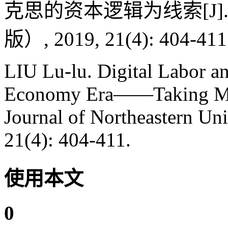
克思的资本逻辑为线索[J]
版）, 2019, 21(4): 404-411
LIU Lu-lu. Digital Labor an
Economy Era——Taking Marx'
Journal of Northeastern Uni
21(4): 404-411.
使用本文
0