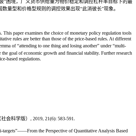
彼”困境，广义货币供给量为物价稳定和调控杠杆率目标下的最
数量型和价格型规则的调控效果出现“此消彼长”现象。
es. This paper examines the choice of monetary policy regulation tools
ive rules are better than those of the price-based rules. At different
lemma of “attending to one thing and losing another” under “multi-
r the goal of economic growth and financial stability. Further research
ice-based regulations.
2019, 21(6): 583-591.
-targets”——From the Perspective of Quantitative Analysis Based