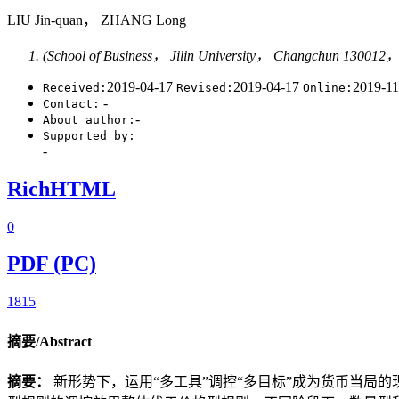
LIU Jin-quan， ZHANG Long
(School of Business， Jilin University， Changchun 130012，
2019-04-17
2019-04-17
2019-1
Received:
Revised:
Online:
-
Contact:
-
About author:
Supported by:
-
RichHTML
0
PDF (PC)
1815
摘要/Abstract
摘要：
新形势下，运用“多工具”调控“多目标”成为货币当局的