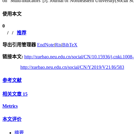
on “Multi-indicators”[J]. Journal of Northeastern University(Social S
使用本文
0
/
/
推荐
导出引用管理器
EndNote
|
Ris
|
BibTeX
链接本文:
http://xuebao.neu.edu.cn/social/CN/10.15936/j.cnki.100
http://xuebao.neu.edu.cn/social/CN/Y2019/V21/I6/583
参考文献
相关文章
15
Metrics
本文评价
摘要