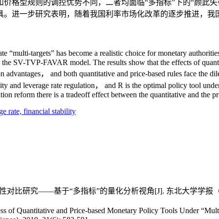
价格型规则的调控优势不同，二者均面临“多指标”下的“顾此失
具。进一步研究表明，随着我国利率市场化改革的逐步推进，我国
te “multi-targets” has become a realistic choice for monetary authoriti
 the SV-TVP-FAVAR model. The results show that the effects of quantitat
ion advantages， and both quantitative and price-based rules face the di
ility and leverage rate regulation， and R is the optimal policy tool unde
ion reform there is a tradeoff effect between the quantitative and the pr
ge rate,
financial stability
——基于“多指标”的量化分析视角[J]. 东北大学学报（社会科学版）, 
f Quantitative and Price-based Monetary Policy Tools Under “Multi