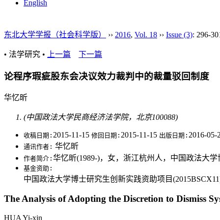
English
东北大学学报（社会科学版）
››
2016
,
Vol. 18
››
Issue (3)
: 296-30
• 法学研究 •
上一篇
下一篇
论程序瑕疵股东会决议效力裁判中的裁量驳回制度
华忆昕
(中国政法大学民商经济法学院，北京100088)
2015-11-15
2015-11-15
2016-05-
收稿日期:
修回日期:
出版日期:
华忆昕
通讯作者:
华忆昕(1989-)，女，浙江杭州人，中国政法
作者简介:
基金资助:
中国政法大学博士研究生创新实践资助项目(2015BSCX11
The Analysis of Adopting the Discretion to Dismiss S
HUA Yi-xin