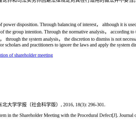
理论界和司法实务界回避法律规定对其径行适用的做法并不妥当
f power disposition. Through balancing of interest， although it is used
 of the group intention. Through the normative analysis， according to t
through the system analysis， the discretion to dismiss is not necessar
for scholars and practitioners to ignore the laws and apply the system dir
ution of shareholder meeting
（社会科学版）, 2016, 18(3): 296-301.
m in the Shareholder Meeting with the Procedural Defect[J]. Journal o