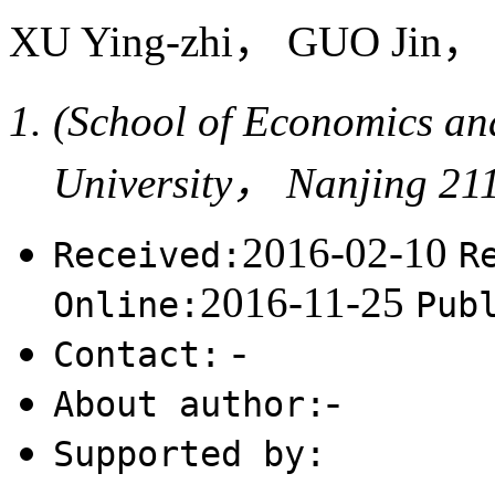
XU Ying-zhi， GUO Jin，
(School of Economics a
University， Nanjing 2
2016-02-10
Received:
R
2016-11-25
Online:
Pub
-
Contact:
-
About author:
Supported by: