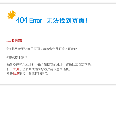
http404错误
没有找到您要访问的页面，请检查您是否输入正确url。
请尝试以下操作：
·如果您已经在地址栏中输入该网页的地址，请确认其拼写正确。
·打开
主页
，然后查找指向您感兴趣信息的链接。
·单击
后退
链接，尝试其他链接。