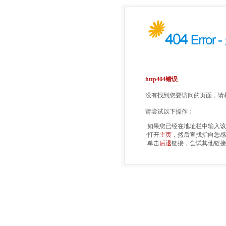
http404错误
没有找到您要访问的页面，请检
请尝试以下操作：
·如果您已经在地址栏中输入
·打开
主页
，然后查找指向您感
·单击
后退
链接，尝试其他链接