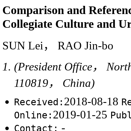
Comparison and Referenc
Collegiate Culture and U
SUN Lei， RAO Jin-bo
(President Office， Nort
110819， China)
2018-08-18
Received:
R
2019-01-25
Online:
Pub
-
Contact: