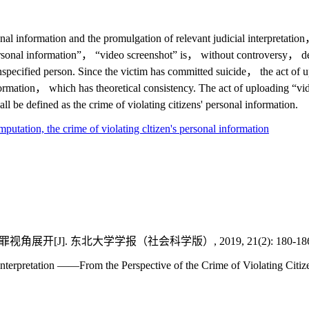
rsonal information and the promulgation of relevant judicial interpret
 “personal information”， “video screenshot” is， without controversy， 
pecified person. Since the victim has committed suicide， the act of up
information， which has theoretical consistency. The act of uploading “vi
l be defined as the crime of violating citizens' personal information.
imputation,
the crime of violating cltizen's personal information
]. 东北大学学报（社会科学版）, 2019, 21(2): 180-186
retation ——From the Perspective of the Crime of Violating Citizens'