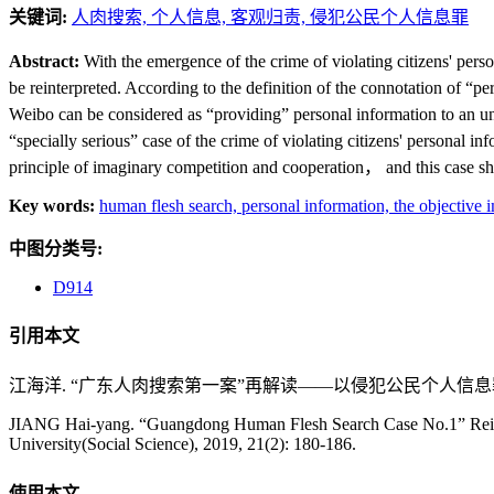
关键词:
人肉搜索,
个人信息,
客观归责,
侵犯公民个人信息罪
Abstract:
With the emergence of the crime of violating citizens' pe
be reinterpreted. According to the definition of the connotation of
Weibo can be considered as “providing” personal information to an uns
“specially serious” case of the crime of violating citizens' personal 
principle of imaginary competition and cooperation， and this case shal
Key words:
human flesh search,
personal information,
the objective 
中图分类号:
D914
引用本文
江海洋. “广东人肉搜索第一案”再解读——以侵犯公民个人信息罪视角展开[J
JIANG Hai-yang. “Guangdong Human Flesh Search Case No.1” Reinterp
University(Social Science), 2019, 21(2): 180-186.
使用本文