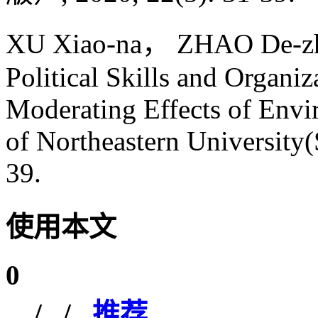
XU Xiao-na， ZHAO De-zhi.
Political Skills and Organ
Moderating Effects of Envi
of Northeastern University(
39.
使用本文
0
/
/
推荐