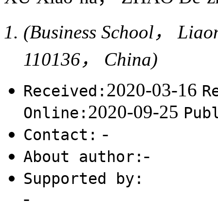
(Business School， Liao
110136， China)
2020-03-16
Received:
R
2020-09-25
Online:
Pub
-
Contact:
-
About author:
Supported by:
-