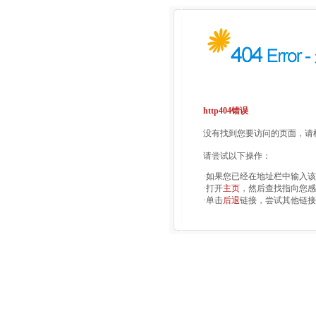
http404错误
没有找到您要访问的页面，请检
请尝试以下操作：
·如果您已经在地址栏中输入
·打开
主页
，然后查找指向您感
·单击
后退
链接，尝试其他链接