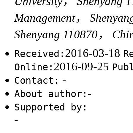
University， Shenyang 1
Management， Shenyang 
Shenyang 110870， Chi
2016-03-18
Received:
R
2016-09-25
Online:
Pub
-
Contact:
-
About author:
Supported by:
-