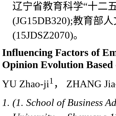
辽宁省教育科学“十二
(JG15DB320);教
(15JDSZ2070)。
Influencing Factors of Em
Opinion Evolution Based
1
YU Zhao-ji
， ZHANG Jia
(1. School of Business 