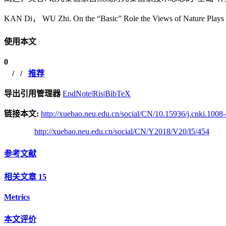
KAN Di， WU Zhi. On the “Basic” Role the Views of Nature Plays in t
使用本文
0
/
/
推荐
导出引用管理器
EndNote
|
Ris
|
BibTeX
链接本文:
http://xuebao.neu.edu.cn/social/CN/10.15936/j.cnki.100
http://xuebao.neu.edu.cn/social/CN/Y2018/V20/I5/454
参考文献
相关文章
15
Metrics
本文评价