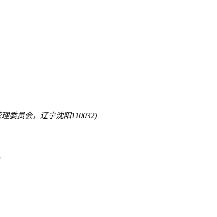
理委员会，辽宁沈阳110032)
。