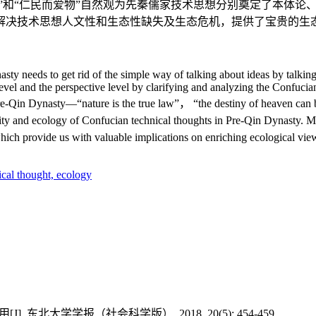
”和“仁民而爱物”自然观为先秦儒家技术思想分别奠定了本体论
解决技术思想人文性和生态性缺失及生态危机，提供了宝贵的生
sty needs to get rid of the simple way of talking about ideas by talk
level and the perspective level by clarifying and analyzing the Confuci
Pre-Qin Dynasty—“nature is the true law”， “the destiny of heaven can b
vity and ecology of Confucian technical thoughts in Pre-Qin Dynasty.
ich provide us with valuable implications on enriching ecological vi
ical thought,
ecology
大学学报（社会科学版）, 2018, 20(5): 454-459.