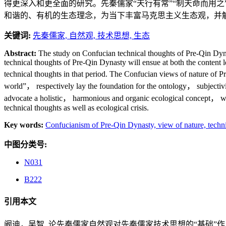
得更深入和更全面的研究。先秦儒家“天行有常”“制天命而用之
和谐的、有机的生态理念，为当下丰富马克思主义生态观，并
关键词:
先秦儒家,
自然观,
技术思想,
生态
Abstract:
The study on Confucian technical thoughts of Pre-Qin Dyna
technical thoughts of Pre-Qin Dynasty will ensue at both the content 
technical thoughts in that period. The Confucian views of nature of 
world”， respectively lay the foundation for the ontology， subjecti
advocate a holistic， harmonious and organic ecological concept， wh
technical thoughts as well as ecological crisis.
Key words:
Confucianism of Pre-Qin Dynasty,
view of nature,
techn
中图分类号:
N031
B222
引用本文
阚迪，吴智. 论先秦儒家自然观对先秦儒家技术思想的“基础”作用[J]. 东北