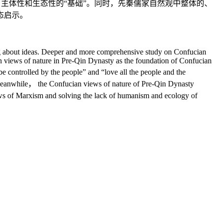
、主体性和生态性的“基础”。同时，先秦儒家自然观中整体的、
态启示。
ing about ideas. Deeper and more comprehensive study on Confucian
an views of nature in Pre-Qin Dynasty as the foundation of Confucian
e controlled by the people” and “love all the people and the
 Meanwhile， the Confucian views of nature of Pre-Qin Dynasty
ews of Marxism and solving the lack of humanism and ecology of