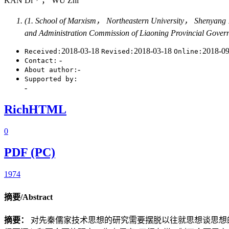
KAN Di
， WU Zhi
(1. School of Marxism， Northeastern University， Shenyang
and Administration Commission of Liaoning Provincial Go
2018-03-18
2018-03-18
2018-0
Received:
Revised:
Online:
-
Contact:
-
About author:
Supported by:
-
RichHTML
0
PDF (PC)
1974
摘要/Abstract
摘要：
对先秦儒家技术思想的研究需要摆脱以往就思想谈思想