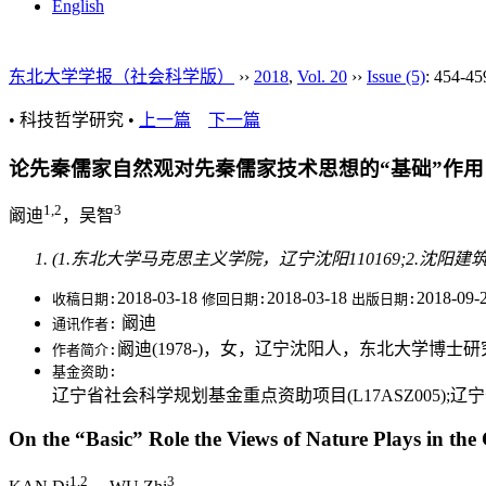
English
东北大学学报（社会科学版）
››
2018
,
Vol. 20
››
Issue (5)
: 454-45
• 科技哲学研究 •
上一篇
下一篇
论先秦儒家自然观对先秦儒家技术思想的“基础”作用
1,2
3
阚迪
，吴智
(1.东北大学马克思主义学院，辽宁沈阳110169;2.沈阳
2018-03-18
2018-03-18
2018-09-
收稿日期:
修回日期:
出版日期:
阚迪
通讯作者:
阚迪(1978-)，女，辽宁沈阳人，东北大学
作者简介:
基金资助:
辽宁省社会科学规划基金重点资助项目(L17ASZ005);辽宁省
On the “Basic” Role the Views of Nature Plays in th
1,2
3