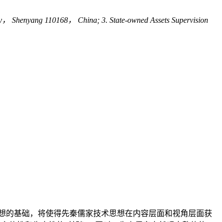
y， Shenyang 110168， China; 3. State-owned Assets Supervision
想的基础，将使得先秦儒家技术思想在内容层面和视角层面获