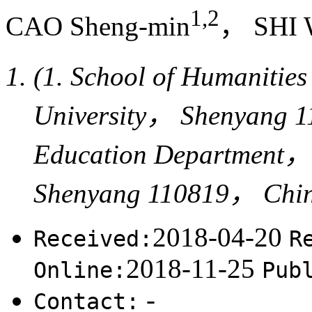
1,2
CAO Sheng-min
， SHI 
(1. School of Humaniti
University， Shenyang 1
Education Department， 
Shenyang 110819， Chi
2018-04-20
Received:
R
2018-11-25
Online:
Pub
-
Contact: