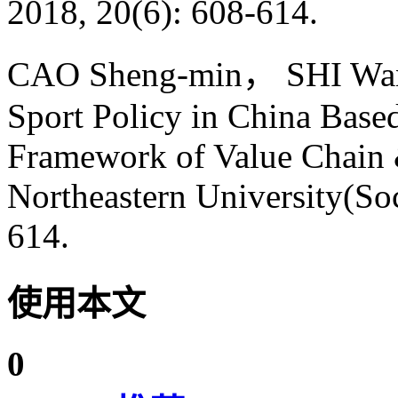
2018, 20(6): 608-614.
CAO Sheng-min， SHI Wan-b
Sport Policy in China Bas
Framework of Value Chain &
Northeastern University(Soc
614.
使用本文
0