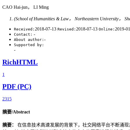
CAO Hai-jun， LI Ming
(School of Humanities & Law， Northeastern University， S
2018-07-13
2018-07-13
2019-0
Received:
Revised:
Online:
-
Contact:
-
About author:
Supported by:
-
RichHTML
1
PDF (PC)
2315
摘要/Abstract
摘要：
在信息技术高速发展的背景下，社交网络平台不断涌现