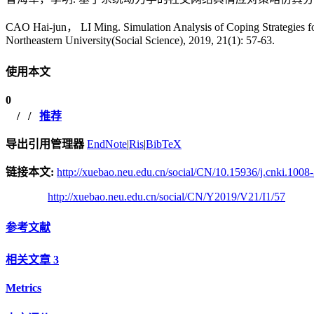
CAO Hai-jun， LI Ming. Simulation Analysis of Coping Strategies f
Northeastern University(Social Science), 2019, 21(1): 57-63.
使用本文
0
/
/
推荐
导出引用管理器
EndNote
|
Ris
|
BibTeX
链接本文:
http://xuebao.neu.edu.cn/social/CN/10.15936/j.cnki.100
http://xuebao.neu.edu.cn/social/CN/Y2019/V21/I1/57
参考文献
相关文章
3
Metrics