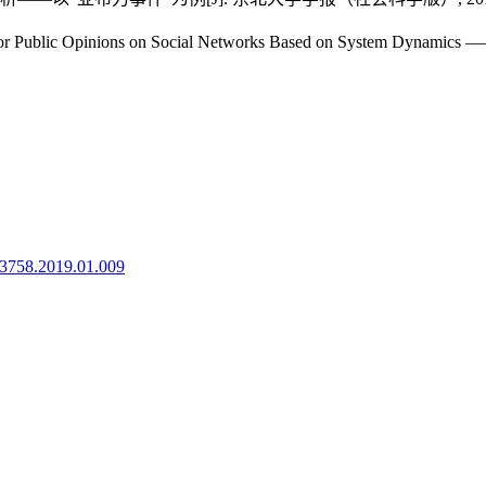
or Public Opinions on Social Networks Based on System Dynamics ——T
8-3758.2019.01.009