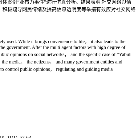
具体案例“亚布力事件”进行仿真分析。结果表明:社交网络舆情
、积极疏导网民情绪及提高信息透明度等举措有效应对社交网络
y used. While it brings convenience to life， it also leads to the
the government. After the multi-agent factors with high degree of
ublic opinions on social networks， and the specific case of “Yabuli
nts， the media， the netizens， and many government entities and
y to control public opinions， regulating and guiding media
): 57-63.