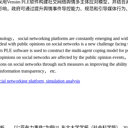
Vensim PLE软件构建社交网络舆情多主体应对模型，并结合
影响，政府可通过提升舆情事件导控能力、规范和引导媒体行为
hnology， social networking platforms are constantly emerging and widel
eal with public opinions on social networks is a new challenge facing 
 PLE software is used to construct the multi-agent coping model for p
lic opinions on social networks are affected by the public opinion eve
nions on social networks through such measures as improving the abilit
information transparency， etc.
cial networking platform,
simulation analysis
布力事件”为例[J]. 东北大学学报（社会科学版）, 2019, 21(1