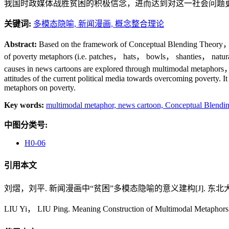
我国时政媒体战胜贫困的积极信念，进而达到对这一社会问题
关键词:
多模态隐喻,
新闻漫画,
概念整合理论
Abstract:
Based on the framework of Conceptual Blending Theory， t
of poverty metaphors (i.e. patches， hats， bowls， shanties， natural
causes in news cartoons are explored through multimodal metaphors， 
attitudes of the current political media towards overcoming poverty. I
metaphors on poverty.
Key words:
multimodal metaphor,
news cartoon,
Conceptual Blendi
中图分类号:
H0-06
引用本文
刘熠，刘平. 新闻漫画中“贫困”多模态隐喻的意义建构[J]. 东北大学学报（社
LIU Yi， LIU Ping. Meaning Construction of Multimodal Metaphors on