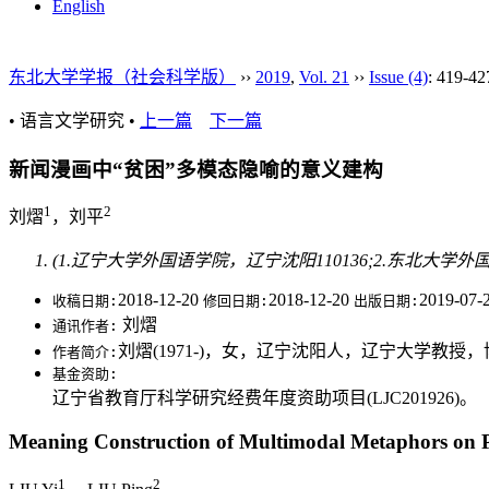
English
东北大学学报（社会科学版）
››
2019
,
Vol. 21
››
Issue (4)
: 419-42
• 语言文学研究 •
上一篇
下一篇
新闻漫画中“贫困”多模态隐喻的意义建构
1
2
刘熠
，刘平
(1.辽宁大学外国语学院，辽宁沈阳110136;2.东北大学外国
2018-12-20
2018-12-20
2019-07-
收稿日期:
修回日期:
出版日期:
刘熠
通讯作者:
刘熠(1971-)，女，辽宁沈阳人，辽宁大学教
作者简介:
基金资助:
辽宁省教育厅科学研究经费年度资助项目(LJC201926)。
Meaning Construction of Multimodal Metaphors on 
1
2