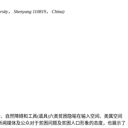
iversity， Shenyang 110819， China)
舍、自然障碍和工具(道具)六类贫困隐喻在输入空间、类属空间
新闻媒体及公众对于贫困问题及贫困人口形象的态度，也展示了