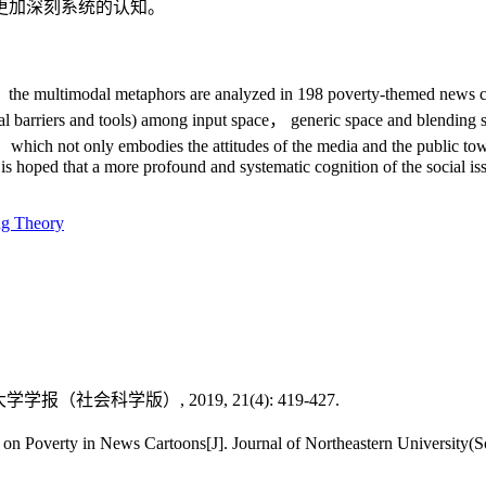
更加深刻系统的认知。
he multimodal metaphors are analyzed in 198 poverty-themed news car
 barriers and tools) among input space， generic space and blending s
which not only embodies the attitudes of the media and the public tow
t is hoped that a more profound and systematic cognition of the social i
ng Theory
会科学版）, 2019, 21(4): 419-427.
 Poverty in News Cartoons[J]. Journal of Northeastern University(Soc