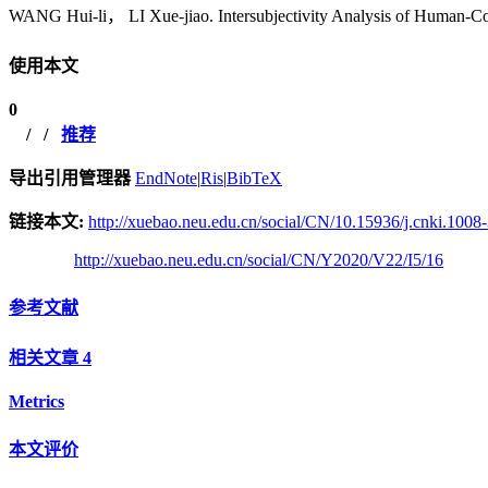
WANG Hui-li， LI Xue-jiao. Intersubjectivity Analysis of Human-Comp
使用本文
0
/
/
推荐
导出引用管理器
EndNote
|
Ris
|
BibTeX
链接本文:
http://xuebao.neu.edu.cn/social/CN/10.15936/j.cnki.100
http://xuebao.neu.edu.cn/social/CN/Y2020/V22/I5/16
参考文献
相关文章
4
Metrics
本文评价