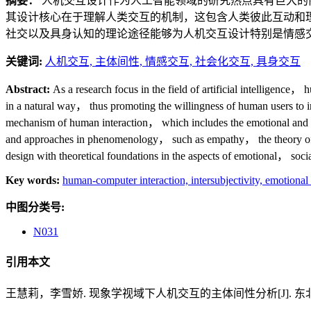
摘要：
人机交互设计作为人工智能领域的研究热点具有巨大的
其设计核心在于理解人类交互的机制，这包含人类彼此互动和
社交以及具身认知的理论途径能够为人机交互设计特别是情感
关键词:
人机交互,
主体间性,
情感交互,
社会化交互,
具身交互
Abstract:
As a research focus in the field of artificial intelligence，
in a natural way， thus promoting the willingness of human users to i
mechanism of human interaction， which includes the emotional and s
and approaches in phenomenology， such as empathy， the theory of c
design with theoretical foundations in the aspects of emotional， socia
Key words:
human-computer interaction,
intersubjectivity,
emotional 
中图分类号:
N031
引用本文
王慧莉，李雪娇. 现象学视域下人机交互的主体间性分析[J]. 东北大学学报