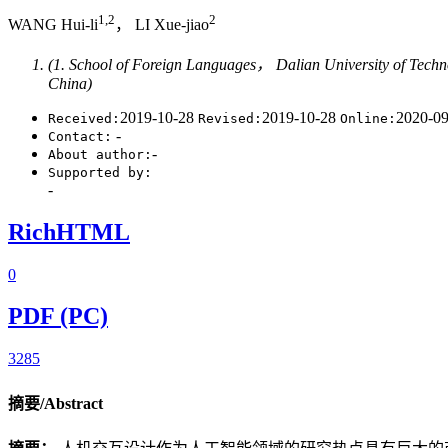
1,2
2
WANG Hui-li
， LI Xue-jiao
(1. School of Foreign Languages， Dalian University of Tec
China)
2019-10-28
2019-10-28
2020-0
Received:
Revised:
Online:
-
Contact:
-
About author:
Supported by:
-
RichHTML
0
PDF (PC)
3285
摘要/Abstract