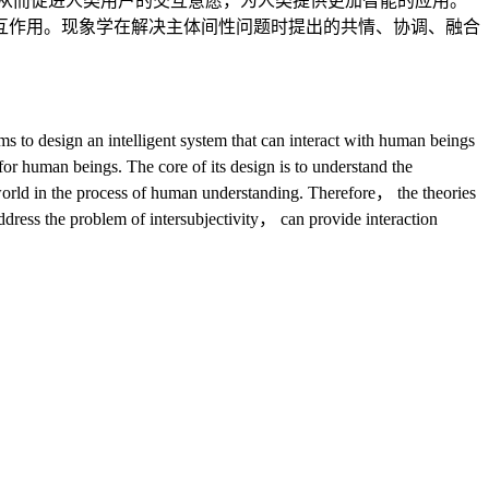
从而促进人类用户的交互意愿，为人类提供更加智能的应用。
互作用。现象学在解决主体间性问题时提出的共情、协调、融合
ims to design an intelligent system that can interact with human beings
or human beings. The core of its design is to understand the
rld in the process of human understanding. Therefore， the theories
ess the problem of intersubjectivity， can provide interaction