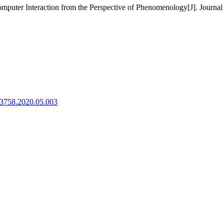
uter Interaction from the Perspective of Phenomenology[J]. Journal o
8-3758.2020.05.003