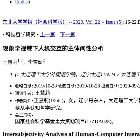
English
东北大学学报（社会科学版）
››
2020
,
Vol. 22
››
Issue (5)
: 16-22.
• 科技哲学研究 •
上一篇
下一篇
现象学视域下人机交互的主体间性分析
1,2
2
王慧莉
，李雪娇
(1.大连理工大学外国语学院，辽宁大连116024;2.大连
2019-10-28
2019-10-28
2020-09-
收稿日期:
修回日期:
出版日期:
王慧莉
通讯作者:
王慧莉(1966-)，女，辽宁丹东人，大连理工大
作者简介:
要从事认知哲学研究。
基金资助:
国家社会科学基金重大资助项目(17ZDA028)。
Intersubjectivity Analysis of Human-Computer Intera