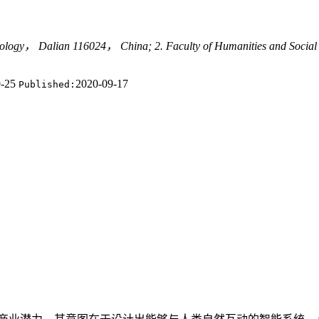
hnology， Dalian 116024， China; 2. Faculty of Humanities and Soci
9-25
2020-09-17
Published: