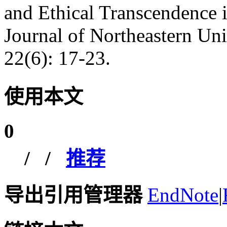
and Ethical Transcendence 
Journal of Northeastern Uni
22(6): 17-23.
使用本文
0
/
/
推荐
导出引用管理器
EndNote
|