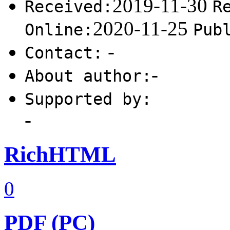
2019-11-30
Received:
R
2020-11-25
Online:
Pub
-
Contact:
-
About author:
Supported by:
-
RichHTML
0
PDF (PC)