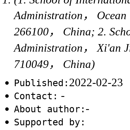
Administration， Ocean 
266100， China; 2. Schoo
Administration， Xi'an J
710049， China)
2022-02-23
Published:
-
Contact:
-
About author:
Supported by: