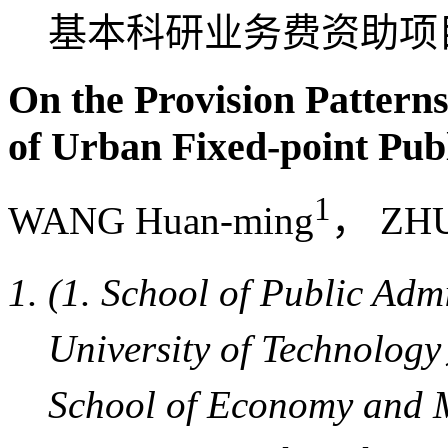
基本科研业务费资助项目(D
On the Provision Patter
of Urban Fixed-point Publ
1
WANG Huan-ming
， ZHU
(1. School of Public Ad
University of Technolo
School of Economy and