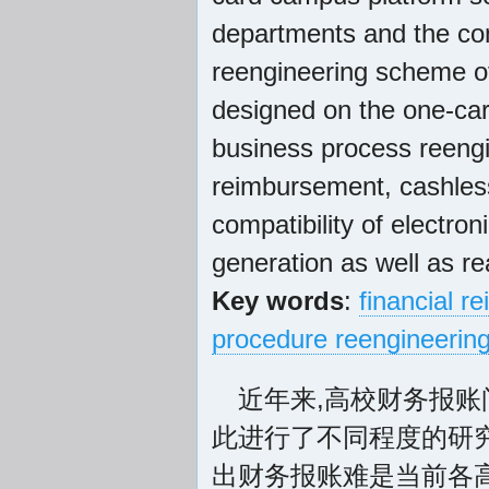
departments and the co
reengineering scheme o
designed on the one-car
business process reeng
reimbursement, cashles
compatibility of electroni
generation as well as re
Key words
:
financial 
procedure reengineerin
近年来,高校财务报
此进行了不同程度的研究
出财务报账难是当前各