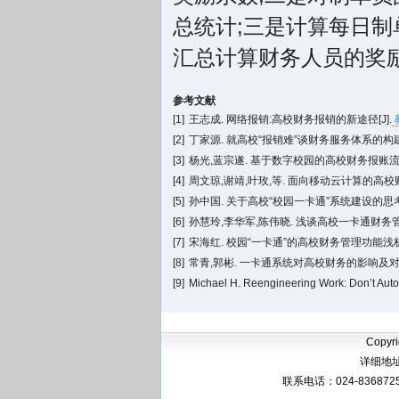
总统计;三是计算每日制
汇总计算财务人员的奖
参考文献
[1]
王志成. 网络报销:高校财务报销的新途径[J].
教
[2]
丁家源. 就高校“报销难”谈财务服务体系的构建[
[3]
杨光,蓝宗遂. 基于数字校园的高校财务报账流程
[4]
周文琼,谢靖,叶玫,等. 面向移动云计算的高校财
[5]
孙中国. 关于高校“校园一卡通”系统建设的思考[
[6]
孙慧玲,李华军,陈伟晓. 浅谈高校一卡通财务管
[7]
宋海红. 校园“一卡通”的高校财务管理功能浅析[
[8]
常青,郭彬. 一卡通系统对高校财务的影响及对策[
[9]
Michael H. Reengineering Work: Don’t Autom