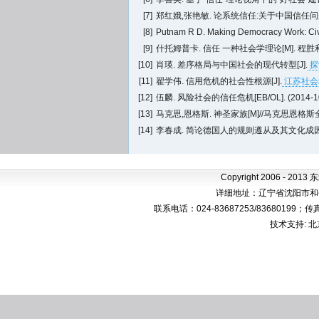
[7]
郑红娥,张艳敏. 论系统信任:关于中国信任问题
[8]
Putnam R D. Making Democracy Work: CivilT
[9]
什托姆普卡. 信任 一种社会学理论[M]. 程胜利,译
[10]
肖瑛. 差序格局与中国社会的现代转型[J].
探索
[11]
翟学伟. 信用危机的社会性根源[J].
江苏社会科学
[12]
伍麟. 风险社会的信任危机[EB/OL]. (2014-10-30)[2
[13]
马克思,恩格斯. 神圣家族[M]//马克思恩格斯全集
[14]
李春成. 简论德国人的规则遵从及其文化成因[