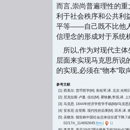
而言,崇尚普遍理性的重
利于社会秩序和公共利
平等——自己既不比他人
信理念的形成对于系统
所以,作为对现代主体
层面来实现马克思所说的
的实现,必须在“物本”取
参考文献
[1]
西美尔. 货币哲学[M]. 朱桂琴,译. 北京:光明日报
[2]
尼克拉斯·卢曼. 信任[M]. 瞿铁鹏,李强,译. 上
[3]
马克思. 1844年经济学哲学手稿[M]//马克思恩
[4]
安东尼·吉登斯. 现代性的后果[M]. 田禾,译. 南
[5]
吴晓东. 报告称中国社会总体信任度下降,7成人不敢相信陌生人[E
02/17/c_114692645.
thm
.
(
1)
[6]
李喜英. 基于“信任”理论视角下的“好社会”建设[