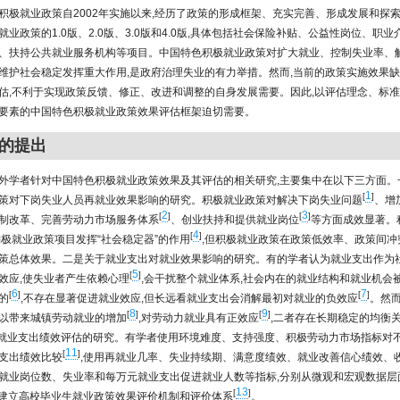
积极就业政策自2002年实施以来,经历了政策的形成框架、充实完善、形成发展和探索
业政策的1.0版、2.0版、3.0版和4.0版,具体包括社会保险补贴、公益性岗位、职
、扶持公共就业服务机构等项目。中国特色积极就业政策对扩大就业、控制失业率、
维护社会稳定发挥重大作用,是政府治理失业的有力举措。然而,当前的政策实施效果缺
估,不利于实现政策反馈、修正、改进和调整的自身发展需要。因此,以评估理念、标
要素的中国特色积极就业政策效果评估框架迫切需要。
的提出
外学者针对中国特色积极就业政策效果及其评估的相关研究,主要集中在以下三方面。
1
[
]
策对下岗失业人员再就业效果影响的研究。积极就业政策对解决下岗失业问题
、增
2
3
[
]
[
]
制改革、完善劳动力市场服务体系
、创业扶持和提供就业岗位
等方面成效显著。
4
[
]
消极就业政策项目发挥“社会稳定器”的作用
,但积极就业政策在政策低效率、政策间冲
策总体效果。二是关于就业支出对就业效果影响的研究。有的学者认为就业支出作为
5
[
]
效应,使失业者产生依赖心理
,会干扰整个就业体系,社会内在的就业结构和就业机会
6
7
[
]
[
]
的
,不存在显著促进就业效应,但长远看就业支出会消解最初对就业的负效应
。然
8
9
[
]
[
]
以带来城镇劳动就业的增加
,对劳动力就业具有正效应
,二者存在长期稳定的均衡
就业支出绩效评估的研究。有学者使用环境难度、支持强度、积极劳动力市场指标对
11
[
]
支出绩效比较
,使用再就业几率、失业持续期、满意度绩效、就业改善信心绩效、
就业岗位数、失业率和每万元就业支出促进就业人数等指标,分别从微观和宏观数据层
13
[
]
吁建立高校毕业生就业政策效果评价机制和评价体系
。