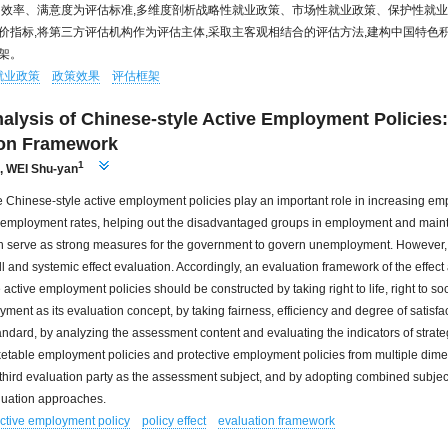
、效率、满意度为评估标准,多维度剖析战略性就业政策、市场性就业政策、保护性就业
价指标,将第三方评估机构作为评估主体,采取主客观相结合的评估方法,建构中国特色
架。
就业政策
政策效果
评估框架
nalysis of Chinese-style Active Employment Policies
ion Framework
1
,
WEI Shu-yan
e Chinese-style active employment policies play an important role in increasing e
nemployment rates, helping out the disadvantaged groups in employment and maint
ich serve as strong measures for the government to govern unemployment. However, 
l and systemic effect evaluation. Accordingly, an evaluation framework of the effect 
active employment policies should be constructed by taking right to life, right to so
yment as its evaluation concept, by taking fairness, efficiency and degree of satisfac
andard, by analyzing the assessment content and evaluating the indicators of stra
ketable employment policies and protective employment policies from multiple dime
third evaluation party as the assessment subject, and by adopting combined subjec
luation approaches.
ctive employment policy
policy effect
evaluation framework