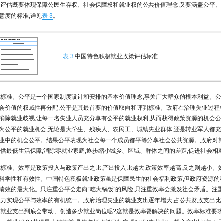
其评估既要体现保障公民生存权、社会保障权和就业权的公共价值理念,又要涵盖公平
意度的标准,详见
表 3
。
表 3
中国特色积极就业政策评估标准
平标准。公平是一个国家制度设计和安排的基本价值理念,事关广大群众的根本利益。
会价值的权威性再分配,公平是其最首要的价值取向和评判标准。政府在治理失业过程
消除就业歧视,让每一名失业人员充分享有公平的就业权利,从而获得政策资源的机会
为公平的就业机会,无论是大学生、残疾人、农民工、城镇失业群体,还是转业军人都
业中的机会公平。结果公平表现为社会每一个成员都平等分享社会公共资源。政府对
提供最低生活保障,消除零就业家庭,逐步缩小城乡、区域、群体之间的差距,促进社会相
率标准。效率是政策投入与政策产出之比,产出投入比越大,政策效率越高,反之则越小。
科学性和有效性。中国特色积极就业政策虽是保障民生的社会福利政策,但政府资源的
绩效的最大化。只注重公平会走向“吃大锅饭”的风险,只注重效率会激发社会矛盾。注
努力实现公平与效率的有机统一。政府治理失业的就业支出逐年增大,占公共财政支出
的就业支出到底会带动、创造多少就业岗位呢?这就是效率要解决的问题。效率标准要