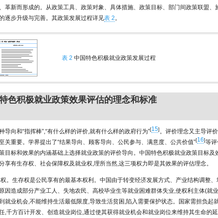
、革新而形成的。从政策工具、政策对象、具体措施、政策目标、部门间政策联盟、
的逐步升级与完善。其政策发展过程详见
表 2
。
表 2
中国特色积极就业政策发展过程
特色积极就业政策效果评估的理念和标准
15
[
]
种导向和“指挥棒”,“有什么样的评价,就有什么样的政府行为”
。评价理念又主导评价
16
[
]
至关重要。学界提出了“结果导向、顾客导向、公民参与、满意度、公共价值”
等评
策目标和效果的内涵基础上选择就业政策的评价导向。中国特色积极就业政策目标及
分享有生存权、社会保障权及就业权,理所当然,这三项权力即是其效果的评估理念。
存权。生存权是公民享有的最基本权利。中国由于转变经济发展方式、产业结构调整、
原因造成部分产业工人、失地农民、高校毕业生等就业困难群体失业,使权利主体(就业
到就业机会,不能维持生活最低限度,导致生活贫困,陷入需要保护状态。国家需担负起
任,千方百计开发、创造就业岗位,通过使其获得就业机会和就业岗位来维持其生命的延