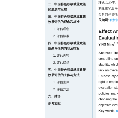
理念,以公平
二、中国特色积极就业政策
构建主客观评
的形成与发展
分析的评估框
三、中国特色积极就业政策
关键词
:
积极
效果评估的理念和标准
1. 评估理念
Effect A
2. 评估标准
Evaluat
四、中国特色积极就业政策
1,2
YING Ming
效果评估的内容及指标
Abstract
: Th
1. 评估内容
controlling u
2. 评估指标
stability, wh
五、中国特色积极就业政策
lack an overal
效果评估的主体与方法
Chinese-style 
right to emplo
1. 评估主体
evaluation st
2. 评估方法
policies, mar
六、结语
choosing the 
参考文献
objective eva
Key words
:
a