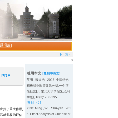
下一篇»
0
引用本文
[复制中英文]
PDF
英明 , 魏淑艳 . 2016. 中国特色
积极就业政策效果分析:一个评
估框架[J]. 东北大学学报(社会科
学版), 18(3): 288-295.
[复制中文]
YING Ming , WEI Shu-yan . 201
发挥了重大作用,
6. Effect Analysis of Chinese-st
权和就业权为评估