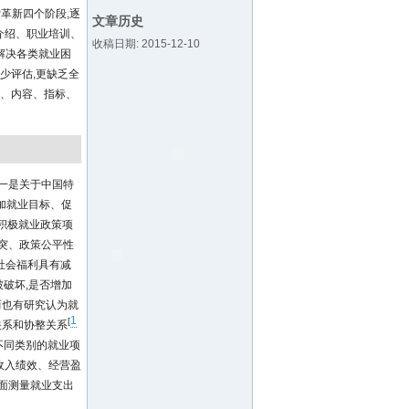
革新四个阶段,逐
文章历史
业介绍、职业培训、
收稿日期: 2015-12-10
解决各类就业困
少评估,更缺乏全
准、内容、指标、
一是关于中国特
加就业目标、促
积极就业政策项
突、政策公平性
社会福利具有减
被破坏,是否增加
而也有研究认为就
1
[
关系和协整关系
不同类别的就业项
收入绩效、经营盈
面测量就业支出