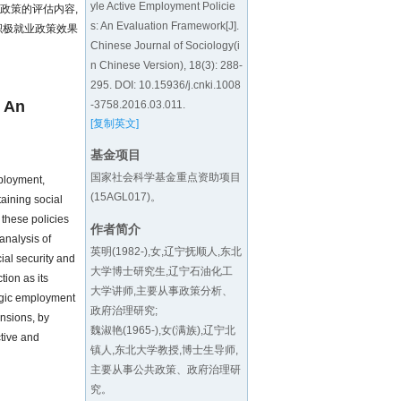
yle Active Employment Policie
政策的评估内容,
s: An Evaluation Framework[J].
积极就业政策效果
Chinese Journal of Sociology(i
n Chinese Version), 18(3): 288-
295. DOI:
10.15936/j.cnki.1008
: An
-3758.2016.03.011
.
[复制英文]
基金项目
国家社会科学基金重点资助项目
mployment,
(15AGL017)。
aining social
these policies
作者简介
analysis of
英明(1982-),女,辽宁抚顺人,东北
cial security and
大学博士研究生,辽宁石油化工
tion as its
大学讲师,主要从事政策分析、
tegic employment
政府治理研究;
nsions, by
魏淑艳(1965-),女(满族),辽宁北
tive and
镇人,东北大学教授,博士生导师,
主要从事公共政策、政府治理研
究。