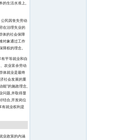
本的生活水准上,
。公民因丧失劳动
府在治理失业的
难群体的社会保障
困难对象通过工作
保障权的理念。
享有平等就业和自
出、农业富余劳动
群体就业是最终
经济社会发展的重
能”的施政理念,
业问题,并取得显
好结合,开发岗位
享有就业权利是
就业政策的内涵