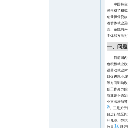
中国特色
步形成了积极就
创业担保贷款
难群体就业及
面、系统的评
主体和方法为
一、问题
目前国内
色积极就业政
进劳动就业体
目促进就业,
等方面影响政
低工作努力的
就业是不确定
业支出增加可
0
]
。三是关于
目进行地区间
利几率、带动
12
[
]
效果
,呼