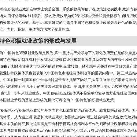
国特色积极就业政策在学术上缺乏全面、系统的效果评估。在政策活动实践中,政策内容
增大,而评估活动相对滞后。那么,政策效果如何?采取哪些变量和测量指标?由谁采用
构效果评估的框架。基于此,本文研究的问题是中国特色积极就业政策效果评估的框架
准、内容、指标、主体和方法六个变量构成。
特色积极就业政策的形成与发展
为“中国特色”积极就业政策是因为:第一,坚持共产党领导下的强化政府责任是解决重
国特色的政治制度有利于政局稳定,能够保证积极就业政策具备强有力的连续性和可持
,在由计划经济转变为市场经济的过程中,企业转轨、经济结构调整过程中导致大量产业
就业扶持政策体系也就被纳入中国特色市场经济体制改革的重要内容中。第三,就业结
。中国在同一时期国有企业结构转型带来大批量下岗职工,大学生逐年扩招带来每年约有
城镇化过程中产生几千万的失业农民就业群体。第四,中国是世界上劳动力较充实的国家
价廉”,进一步带来就业效应。中国积极就业政策体系不是简单地复制西方市场经济国家
本国就业矛盾的基础上形成的,因此可称之为 “中国特色”的积极就业政策。
“积极就业”?积极就业政策的基本内容包括就业促进政策体系、就业扶持政策体系、社
策体系。从内涵上讲,就是扩大就业规模,改善就业结构,增进社会福利的就业政策,绝对
其最本质的特征,因此这里将是否有利于提高社会福利水平作为判断就业政策积极与否
体系与就业扶持政策体系从字面上看是“消极”的,但其并没有以牺牲其他群体就业为代