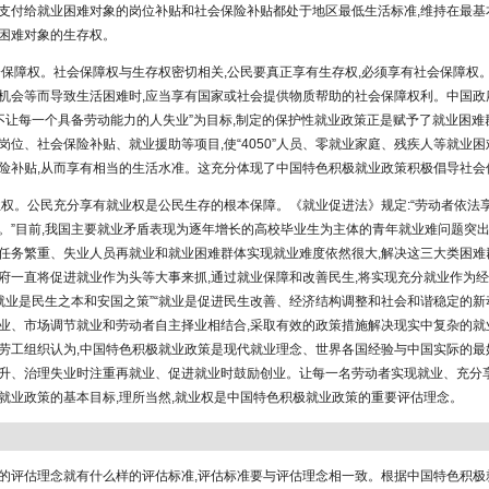
支付给就业困难对象的岗位补贴和社会保险补贴都处于地区最低生活标准,维持在最基
困难对象的生存权。
会保障权。社会保障权与生存权密切相关,公民要真正享有生存权,必须享有社会保障权
机会等而导致生活困难时,应当享有国家或社会提供物质帮助的社会保障权利。中国政
“不让每一个具备劳动能力的人失业”为目标,制定的保护性就业政策正是赋予了就业困
岗位、社会保险补贴、就业援助等项目,使“4050”人员、零就业家庭、残疾人等就业
险补贴,从而享有相当的生活水准。这充分体现了中国特色积极就业政策积极倡导社会
业权。公民充分享有就业权是公民生存的根本保障。《就业促进法》规定:“劳动者依法
。”目前,我国主要就业矛盾表现为逐年增长的高校毕业生为主体的青年就业难问题突
任务繁重、失业人员再就业和就业困难群体实现就业难度依然很大,解决这三大类困难
府一直将促进就业作为头等大事来抓,通过就业保障和改善民生,将实现充分就业作为
“就业是民生之本和安国之策”“就业是促进民生改善、经济结构调整和社会和谐稳定的新动
业、市场调节就业和劳动者自主择业相结合,采取有效的政策措施解决现实中复杂的就
劳工组织认为,中国特色积极就业政策是现代就业理念、世界各国经验与中国实际的最
升、治理失业时注重再就业、促进就业时鼓励创业。让每一名劳动者实现就业、充分
就业政策的基本目标,理所当然,就业权是中国特色积极就业政策的重要评估理念。
的评估理念就有什么样的评估标准,评估标准要与评估理念相一致。根据中国特色积极