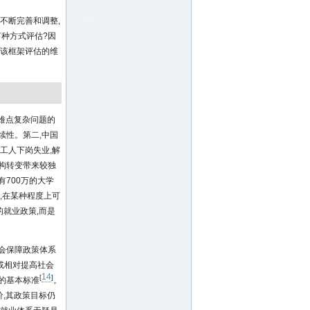
不断完善和调整,
何种方式评估?因
,该框架评估的维
点难点复杂问题的
续性。第二,中国
工人下岗失业,解
构转变带来较独
700万的大学
,在某种程度上可
的就业政策,而是
会保障政策体系
或相对提高社会
14
[
]
的基本标准
。
价,其政策目标仍