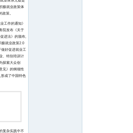
持就业体系无疑是
积极就业政策体
的政策。
就业工作的通知》
国务院发布《关于
促进法》的颁布,
极就业政策2.0
于做好促进就业工
业、特别培训计
,为探索大众创
意见》的纲领性
,形成了中国特色
的复杂实践中不