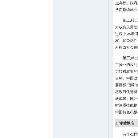
生存权。政府
从而延续就业
第二,社
力或丧失劳动
过程中,本着
权。如公益性
所得或社会保
第三,就
主择业的权利
力转移就业的
目标。中国政
要目标,倡导
将政府促进就
著成果。国际
时注重技能提
中国特色积极
2. 评估标准
有什么样