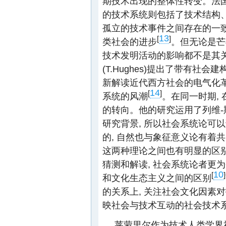
期技术出现的整体性转变。法国
的技术系统则包括了技术结构、
孤立的技术事件之间存在的一致
13
[
]
类社会的进步
。但无论是芒
技术发明活动的影响都不是其关注
(T.Hughes)提出了带有社
新解读近代西方社会的电气化革
14
[
]
系统的风潮
。在同一时期,
的转向。他的研究运用了列维-
研究背景, 所以社会系统论可
的, 自然也与象征意义论有着
这两种理论之间也有明显的区别
猜测和解读, 社会系统论者更
10
[
]
和文化生态主义之间的区别
的关系上, 关注社会文化因素
映社会与技术互动的社会技术
莱蒙里尔作为技术人类学界