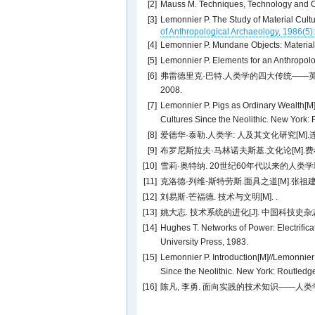
[2]
Mauss M. Techniques, Technology and Ci
[3]
Lemonnier P. The Study of Material Cult
of Anthropological Archaeology, 1986(5)
[4]
Lemonnier P. Mundane Objects: Material
[5]
Lemonnier P. Elements for an Anthropolo
[6]
弗雷德里克·巴特.人类学的四大传统——英国
2008.
[7]
Lemonnier P. Pigs as Ordinary Wealth[M]
Cultures Since the Neolithic. New York:
[8]
爱德华·泰勒.人类学: 人及其文化研究[M].连树声
[9]
布罗尼斯拉夫·马林诺夫斯基.文化论[M].费孝通,
[10]
雪莉·奥特纳. 20世纪60年代以来的人类学理
[11]
克洛德·列维-斯特劳斯.面具之道[M].张祖建, 译
[12]
刘易斯·芒福德. 技术与文明[M]. .
[13]
姚大志. 技术系统的进化[J]. 中国科技史杂志, 2
[14]
Hughes T. Networks of Power: Electrific
University Press, 1983.
[15]
Lemonnier P. Introduction[M]//Lemonnier 
Since the Neolithic. New York: Routledg
[16]
陈凡, 李勇. 面向实践的技术知识——人类学