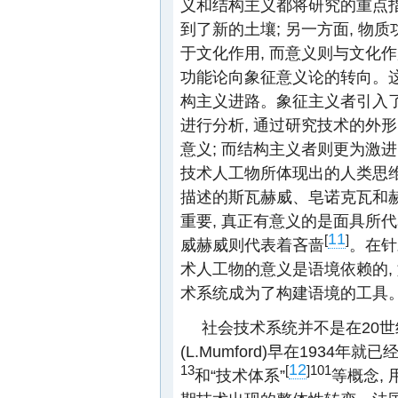
义和结构主义都将研究的重点
到了新的土壤; 另一方面, 
于文化作用, 而意义则与文化
功能论向象征意义论的转向。这
构主义进路。象征主义者引入了
进行分析, 通过研究技术的外
意义; 而结构主义者则更为激进
技术人工物所体现出的人类思
描述的斯瓦赫威、皂诺克瓦和赫
重要, 真正有意义的是面具所代
11
[
]
威赫威则代表着吝啬
。在针
术人工物的意义是语境依赖的,
术系统成为了构建语境的工具
社会技术系统并不是在20
(L.Mumford)早在1934
12
13
[
]
101
和“技术体系”
等概念,