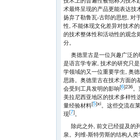
技术上的普遍性被他称为技术
术最终呈现的产品更能表达技术
扬弃了勒鲁瓦-古郎的思想, 对
性, 不能体现文化差异对技术的
的技术整体性和活动性的观念则
分。
奥德里古是一位兴趣广泛的研
是语言学专家, 技术的研究只
学领域的又一位重要学生, 奥
思路。奥德里古在技术方面的基
6
[
]
236
会受到工具发明的影响
。
美拉尼西亚地区的技术多样性选
5
[
]
ⅹⅰ
量经验材料
。这些交流在
7
[
]
现
。
除此之外, 前文已经提及的
泉。列维-斯特劳斯的结构人类