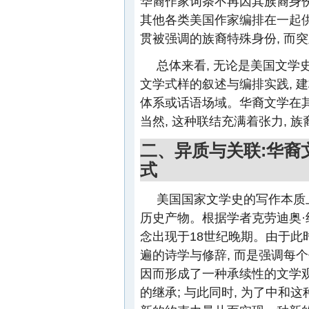
华裔作家词条不再因其族裔身份
其他各类美国作家编排在一起供
贯被强调的族裔特殊身份, 而
总体来看, 无论是美国文学
文学式样的叙述与编排实践, 
体系或话语场域。华裔文学在
当然, 这种联结充满着张力,
二、异质与关联:华裔
式
美国国家文学史的写作本质上
历史产物。根据学者克劳迪奥·纪廉(C
念出现于18世纪晚期。由于此
遍的诗学与修辞, 而是强调每
因而形成了一种承续性的文学观
的继承; 与此同时, 为了中和