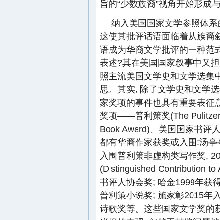
旨的“少数族裔”视角开始形成
纳入美国国家文学参照体系的
这使其批评话语面临着从族裔
语成为华裔文学批评的一种范式
表述?其在美国国家叙事中又担
照主流美国文学史和文学选集中
思。其实, 除了文学史和文学
家奖项的事件也具有重要表征意
奖项——普利策奖(The Pulitzer 
Book Award)、美国国家书评人协会奖(N
都有华裔作家获奖或入围:汤亭亭
入围普利策非虚构类写作奖, 
(Distinguished Contributi
书评人协会奖; 哈金1999年获
普利策小说奖; 施家彰2015年
诗歌奖等。这些国家文学奖的