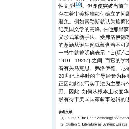
18
[
]
性文学
。但即使突破当前主
存在着审美标准如何确立的问题
避免。例如索勒斯就认为族裔
纪美国文学的高峰, 在他那里
义形式革新手法、受弗洛伊德等
的意涵从诞生起就蕴含着不可避
一书中就曾明确表示, “它(现
1910—1925年之间, 而它
着有关马克思、弗洛伊德、尼采
20世纪上半叶的主导经验为标准
正因如此以写实手法为主要特
野。因此, 如何从根本上改变
然有待于美国国家叙事逻辑的
参考文献
[1]
Lauter P. The Heath Anthology of America
[2]
Guillen C. Literature as System: Essays 