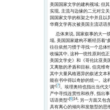
美国国家文学的建构视域; 但其
实现, 主流与边缘的二元对立
国国家文学的框架之中并且以异
华裔文学再次被美国主流话语
总体来说, 国家叙事的大
塌, 美国国家建构不断经历着“
往往依然习惯于寻找一个总体
收编其中, 这种一统性原则也
美国文学史》和《哥伦比亚美
又离散的矛盾和目标, 伯克维奇
其中大量风格迥异的叙述文本和
能在书中得以奇妙的统一。这
7
[
]
调”
。埃理奥特也指出当代文
产中寻找连贯性和秩序, 指出事
6
[
]14
话语类型”
; 另一方面又包
具有离心的倾向和发散型的思维