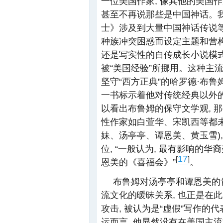
一位美国作家, 像其他的美国
甚至不再说那些是中国神话。
士》涉及到大量中国神话传说等
种族冲突困惑而设定主题和营构
还是写实性的自传成长小说模式
被“美国经验”所挪用。这种主
坚守“西方正典”的哈罗德·布
一书标示着他对传统经典以外的
以看出布鲁姆的保守文学观, 
性作家如白萱华、宋凯西等都
妹、汤亭亭、谭恩美、黄玉雪)
位, “一般认为, 最有影响的
17
[
]
恩美的《喜福会》”
。
布鲁姆对汤亭亭和谭恩美的
流文化的暧昧关系, 也正是在
攻击, 被认为是“虚假”写作
运而言, 他显然没有在美国主