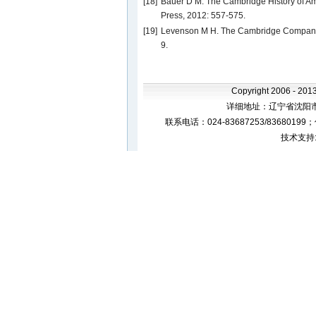
[18]
Bauer D M. The Cambridge History of Am
Press, 2012: 557-575.
[19]
Levenson M H. The Cambridge Companion
9.