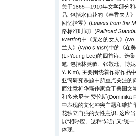
关于1865—1910年文学部
品, 包括水仙花的《春香夫人》
回忆拾零》(
Leaves from the Me
路标准时间》(
Railroad Standa
Warrior
)中《无名的女人》(
No
兰人》(
Who’s Irish
)中的《在美
(Li-Young Lee)的四
笔, 包括林英敏、张敬珏、博妮·史密斯
Y. Kim), 主要围绕着作
亚裔研究课题中所重点关注的问
而注意将华裔作家置于美国文
和多米尼卡·费伦斯(Dominika
中表现的文化冲突主题和维护华
花独立自强的女性意识, 这应
展”相呼应。这种“异质”又“
体现。