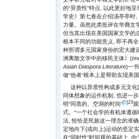
的“异质性”特点, 以此更好地
学史》第七卷在介绍汤亭亭时,
力量。虽然此类批评在华裔文
但当其出现在美国国家文学的总
根本不同的功能意义, 即不再
种所谓多元国家身份的宏大建设。正
洲离散文学中的移民主体》(
Im
Asian Diaspora Literature
)一
做“他者”根本上是帮助实现美
这种以异质性构成多元文化
同体想象的运作机制, 也进一
5
[
]23
明“同质的、空洞的时间”
观
式。“一个社会学的有机体遵循
法, 恰恰是民族这一理念的准
定地向下(或向上)运动的坚定实
在“同时性”时间观的基础上,