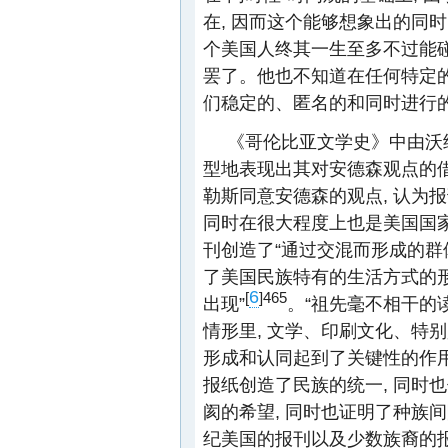
在, 因而这个能够想象出的同
个美国人终其一生至多不过能碰
罢了。他也不知道在任何特定
们稳定的、匿名的和同时进行的
《哥伦比亚文学史》中由沃纳
型地表现出其对安德森观点的
勒斯同意安德森的观点, 认为
同时在很大程度上也是美国国
刊创造了“通过交混而形成的群体
了美国民族特有的生活方式的形
6
[
]465
出现”
。“祖先毫不相干的读
情形里, 文学、印刷文化、特
形成和认同起到了关键性的作用。
报纸创造了民族的统一, 同时
阂的希望, 同时也证明了种族间
纪美国的报刊以及少数族裔的报