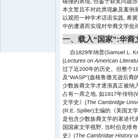
碰撞的表现, 但鉴于获奖问题
本文暂且不对此类现象及案例展
以观照一种学术话语实践, 希
中的遭遇而实现对华裔文学批
一、载入“国家”:华
自1829年纳普(Samuel 
(
Lectures on American Literatu
过了近200年的历史。但整个
及“WASP”(盎格鲁撒克逊后
少数族裔文学才逐渐真正被纳入
占有一席之地, 如1917年传特(Wil
文学史》(
The Cambridge Univer
(R.E. Spiller)主编的《美国文
是包含少数族裔文学的著述代表
国国家文学视野, 当时伯克维奇(Sa
史》(
The Cambridge History of