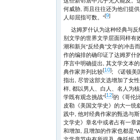
这些新邻居中几乎无人能及。这
何威胁, 而且往往还为他们提
9
[
]
人却屈指可数。”
达姆罗什认为这种经典与反
别文学的世界文学层面同样有效
潮和新兴“反经典”文学的冲击
作的编排的确印证了达姆罗什的
序言中明确提出, 其文学文本
10
[
]
典作家并列比较
; 《诺顿美国
指出, 尽管这部文选增加了女性
样, 都以男人、白人、名人为核
12
[
]
学既有观念挑战”
的《哥伦比
皮勒《美国文学史》的大一统叙
践中, 他对经典作家的甄选与
文学史》章名中或者占有一章
和增加, 且增加的作家也都是“W
文学章节中有所提及, 像托妮