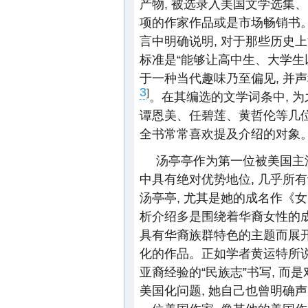
产物, 被选录入美国文学选集
项的作家作品或是市场畅销书
言中明确说明, 对于那些历史
标准是“能够让高中生、大学生
于一种当代趣味乃至偏见, 并
3
]
。在其编选的文学词条中, 
谭恩美、任碧莲、黄哲伦等几位
全书常常喜欢提及介绍的对象
汤亭亭作为第一位被美国主
中具有绝对优势地位, 几乎所
汤亭亭, 尤其是她的成名作《
析介绍多是围绕着华裔女性的
具有华裔族群特色的主题而展开
化的作品。正如学者黄运特所说
亚裔经验的“民族志”书写, 而
美国化问题, 她自己也曾明确声