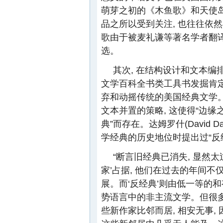
萌芽之初的《木鱼歌》和天使岛
品之所以受到关注, 也往往依
歌由于被麦礼谦等著名学者翻译
选。
其次, 在结构设计和文本编
文学百科全书类工具书发掘肯定了
弃和动摇传统的美国经典文学。
文本并置的策略, 这使得“边缘
典”而存在。达姆罗什(David 
学经典的历史地位时提出过“反经
“断言旧经典已消失, 显然太
家’占据, 他们在过去的年间不
展。而‘反经典’则由低一等的和
势语言中的非主流文学。但很多
些新作家比邻而居, 相安无事,