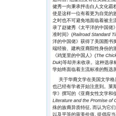
健秀一向秉承抨击白人文化霸
使是这样一位有着更为自觉的族
之时也不可避免地面临着被主
录了赵健秀《太平洋的中国佬》
准时间》(
Railroad Standard T
洋的中国佬》获得了美国图书奖
端经验、建构亚裔阳性身份的激
《鸡笼里的中国人》(
The Chic
Duk
)等却并未收录。这种选录
学始终面临着主流标准的甄选
关于华裔文学在美国文学格
也已经有学者开始注意到。莱斯利·
学》撰写的《亚裔女性文学和使
Literature and the Promise of 
殊的族裔异质特征, 而认为它
以及平等的审美价值, 提倡应