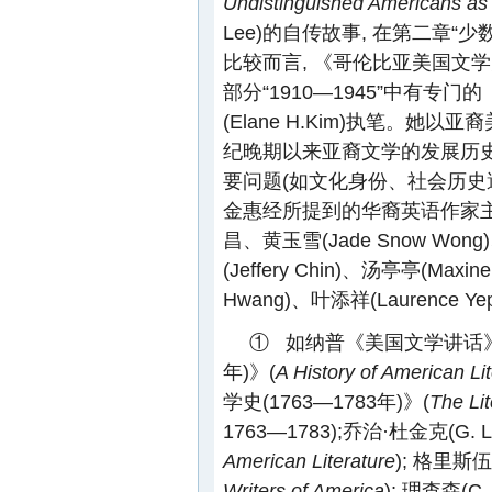
Undistinguished Americans as
Lee)的自传故事, 在第二章“
比较而言, 《哥伦比亚美国文
部分“1910—1945”中有专
(Elane H.Kim)执笔。她
纪晚期以来亚裔文学的发展历史
要问题(如文化身份、社会历史
金惠经所提到的华裔英语作家主要包
昌、黄玉雪(Jade Snow Wong
(Jeffery Chin)、汤亭亭(Maxin
Hwang)、叶添祥(Laurence Y
① 如纳普《美国文学讲话》; 泰勒
年)》(
A History of American Li
学史(1763—1783年)》(
The Lit
1763—1783);乔治·杜金克(G. 
American Literature
); 格里斯伍
Writers of America
); 理查森(C.