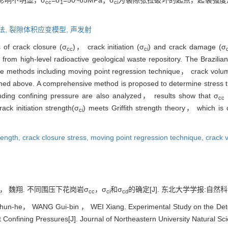
影响不明显，σ
=σ
=50~65MPa；σ
为裂隙张拉破坏的起点，起裂强度
cc
1
ci
.
法,
裂隙体积应变模型,
声发射
 of crack closure (σ
)， crack initiation (σ
) and crack damage (σ
cc
ci
from high-level radioactive geological waste repository. The Brazilian
e methods including moving point regression technique， crack volume
oned above. A comprehensive method is proposed to determine stress t
onding confining pressure are also analyzed， results show that σ
cc
ack initiation strength(σ
) meets Griffith strength theory， which is 
ci
trength,
crack closure stress,
moving point regression technique,
crack 
， 魏翔. 不同围压下花岗岩σ
，σ
和σ
的确定[J]. 东北大学学报:自然科学版, 
cc
ci
cd
n-he， WANG Gui-bin ， WEI Xiang. Experimental Study on the Dete
t Confining Pressures[J]. Journal of Northeastern University Natural S