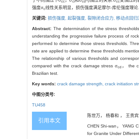
了不同围压下σ
，σ
和σ
与围压的关系:σ
受围压的
cc
ci
cd
cc
强度σ
线性关系明显，损伤强度满足摩尔-库伦强度理论
c
关键词:
损伤强度,
起裂强度,
裂隙闭合应力,
移动点回归
Abstract:
The determination of the stress thresholds
understanding the progressive failure process of rock 
performed to determine those stress thresholds. Thre
rate are applied to determine these thresholds menti
The relationship of various thresholds and corresp
compared with the crack damage stress σ
， the cr
cd
Brazilian test.
Key words:
crack damage strength,
crack initiation s
中图分类号:
TU458
陈世万， 杨春和 ， 王贵宾
引用本文
CHEN Shi-wan， YANG Chu
for Granite Under Differen