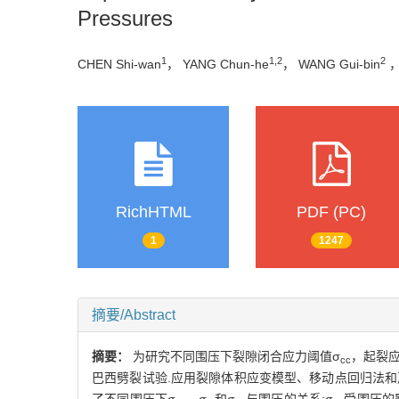
Pressures
1
1,2
2
CHEN Shi-wan
， YANG Chun-he
， WANG Gui-bin
，
RichHTML
PDF (PC)
1
1247
摘要/Abstract
摘要：
为研究不同围压下裂隙闭合应力阈值σ
，起裂应
cc
巴西劈裂试验.应用裂隙体积应变模型、移动点回归法和