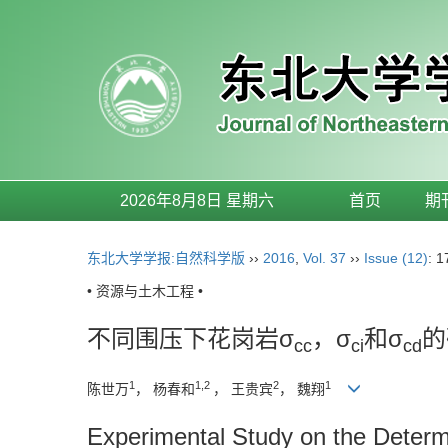
2026年8月8日 星期六
首页
期
东北大学学报:自然科学版
››
2016
,
Vol. 37
››
Issue (12)
: 
• 资源与土木工程 •
不同围压下花岗岩σ
，σ
和σ
的
cc
ci
cd
1
1,2
2
1
陈世万
， 杨春和
， 王贵宾
， 魏翔
Experimental Study on the Determ