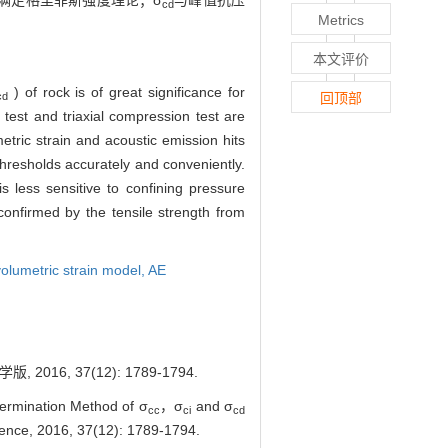
满足格里菲斯强度理论；σ
与峰值抗压
cd
Metrics
本文评价
) of rock is of great significance for
cd
回顶部
 test and triaxial compression test are
tric strain and acoustic emission hits
hresholds accurately and conveniently.
is less sensitive to confining pressure
confirmed by the tensile strength from
volumetric strain model,
AE
2016, 37(12): 1789-1794.
rmination Method of σ
，σ
and σ
cc
ci
cd
cience, 2016, 37(12): 1789-1794.