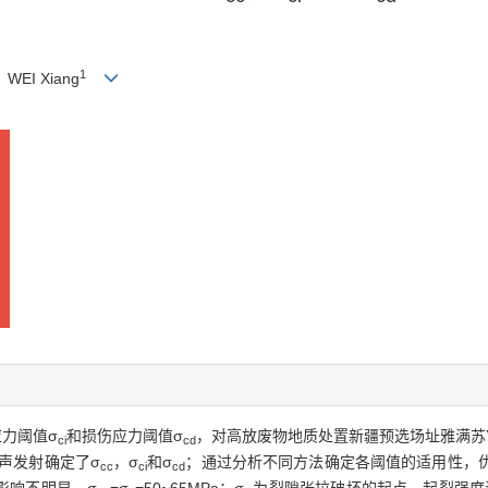
1
 WEI Xiang
力阈值σ
和损伤应力阈值σ
，对高放废物地质处置新疆预选场址雅满苏
ci
cd
声发射确定了σ
，σ
和σ
；通过分析不同方法确定各阈值的适用性，
cc
ci
cd