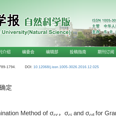
刊介绍
编委会
编辑部
投稿指南
期刊订阅
1789-1794.
DOI:
10.12068/j.issn.1005-3026.2016.12.025
确定
ination Method of σ
，σ
and σ
for Gra
cc
ci
cd