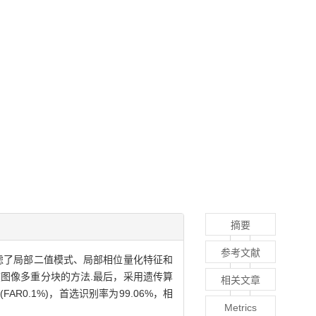
摘要
参考文献
虑了局部二值模式、局部相位量化特征和
图像多重分块的方法.最后，采用遗传算
相关文章
R0.1%)，首选识别率为99.06%，相
Metrics