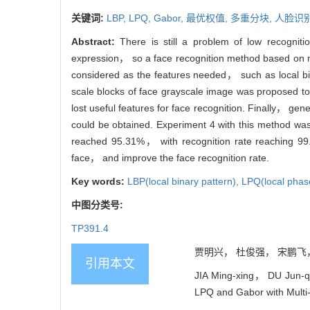
关键词:
LBP,
LPQ,
Gabor,
最优权值,
多重分块,
人脸识
Abstract:
There is still a problem of low recognit
expression， so a face recognition method based on mu
considered as the features needed， such as local bi
scale blocks of face grayscale image was proposed to 
lost useful features for face recognition. Finally， gen
could be obtained. Experiment 4 with this method was
reached 95.31%， with recognition rate reaching 99.
face， and improve the face recognition rate.
Key words:
LBP(local binary pattern),
LPQ(local phas
中图分类号:
TP391.4
贾明兴， 杜俊强， 宋鹏飞， 田
引用本文
JIA Ming-xing， DU Jun-q
LPQ and Gabor with Multi-s