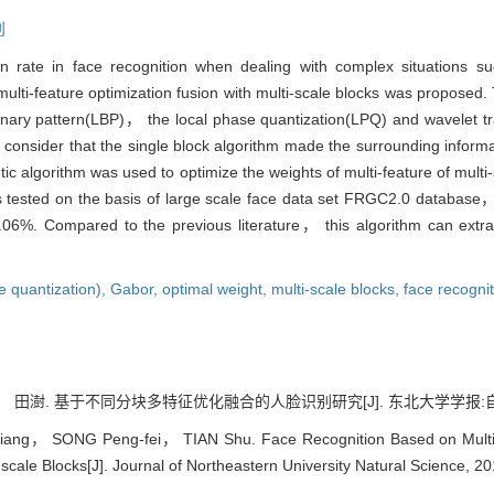
别
ion rate in face recognition when dealing with complex situations 
lti-feature optimization fusion with multi-scale blocks was propose
nary pattern(LBP)， the local phase quantization(LPQ) and wavelet t
consider that the single block algorithm made the surrounding informa
etic algorithm was used to optimize the weights of multi-feature of mul
 tested on the basis of large scale face data set FRGC2.0 database，
06%. Compared to the previous literature， this algorithm can extra
e quantization),
Gabor,
optimal weight,
multi-scale blocks,
face recogni
澍. 基于不同分块多特征优化融合的人脸识别研究[J]. 东北大学学报:自然科学版, 
iang， SONG Peng-fei， TIAN Shu. Face Recognition Based on Multi-
cale Blocks[J]. Journal of Northeastern University Natural Science, 20