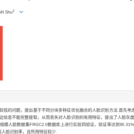
2
AN Shu
较低的问题，提出基于不同分块多特征优化融合的人脸识别方法.首先考
周边信息不能完整提取，从而丢失对人脸识别的有用特征，提出了人脸灰度
脸数据集FRGC2.0数据库上进行实验四验证，验证率达到95.31%(FA
人脸识别率，且所用特征较少.