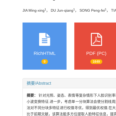
1
1
1
JIA Ming-xing
， DU Jun-qiang
， SONG Peng-fei
， TI
RichHTML
PDF (PC)
0
1649
摘要/Abstract
摘要：
针对光照、姿态、表情等复杂情形下人脸识别率
小波变换特征.进一步，考虑单一分块算法会使分割线
法对不同分块多特征进行权值寻优，得到最优权值.在大规模人
比于前期文献，该算法能多方位提取人脸特征信息，提高