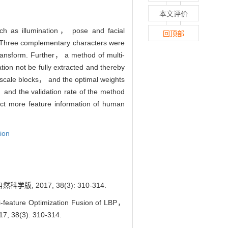
本文评价
such as illumination， pose and facial
回顶部
d. Three complementary characters were
ransform. Further， a method of multi-
tion not be fully extracted and thereby
ti-scale blocks， and the optimal weights
 and the validation rate of the method
ct more feature information of human
tion
2017, 38(3): 310-314.
feature Optimization Fusion of LBP，
17, 38(3): 310-314.