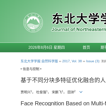
2026年8月6日 星期四
首页
期
东北大学学报:自然科学版
››
2017
,
Vol. 38
››
Issue (3)
: 31
• 信息与控制 •
基于不同分块多特征优化融合的人
1
1
1
2
贾明兴
， 杜俊强
， 宋鹏飞
， 田澍
Face Recognition Based on Multi-