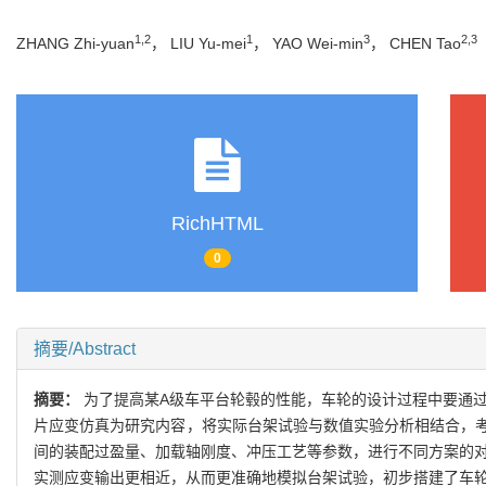
1,2
1
3
2,3
ZHANG Zhi-yuan
， LIU Yu-mei
， YAO Wei-min
， CHEN Tao
RichHTML
0
摘要/Abstract
摘要：
为了提高某A级车平台轮毂的性能，车轮的设计过程中要通
片应变仿真为研究内容，将实际台架试验与数值实验分析相结合，
间的装配过盈量、加载轴刚度、冲压工艺等参数，进行不同方案的对
实测应变输出更相近，从而更准确地模拟台架试验，初步搭建了车轮