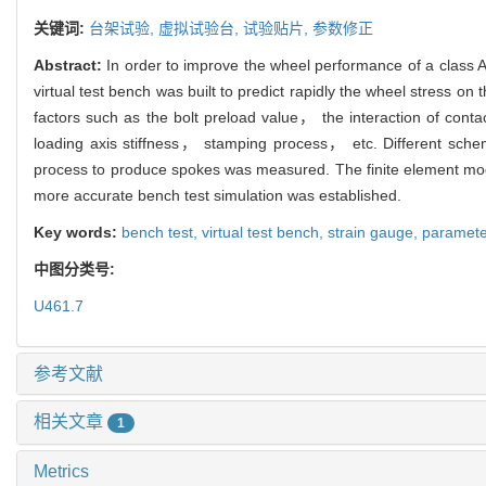
关键词:
台架试验,
虚拟试验台,
试验贴片,
参数修正
Abstract:
In order to improve the wheel performance of a class A
virtual test bench was built to predict rapidly the wheel stress on
factors such as the bolt preload value， the interaction of co
loading axis stiffness， stamping process， etc. Different sch
process to produce spokes was measured. The finite element mod
more accurate bench test simulation was established.
Key words:
bench test,
virtual test bench,
strain gauge,
paramete
中图分类号:
U461.7
参考文献
相关文章
1
Metrics