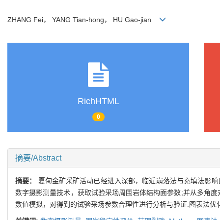
ZHANG Fei， YANG Tian-hong， HU Gao-jian
RichHTML
0
摘要/Abstract
摘要：
夏甸金矿采矿活动已经进入深部，临近崩落法与充填法影响
数字摄影测量技术，获取试验采场周围岩体结构面参数;并从多角度对
数值模拟，对得到的试验采场参数合理性进行分析与验证.图表法优