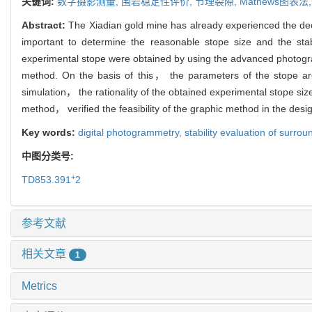
关键词:
数字摄影测量,
围岩稳定性评价,
节理裂隙,
Mathews图表法
Abstract:
The Xiadian gold mine has already experienced the deep
important to determine the reasonable stope size and the stab
experimental stope were obtained by using the advanced photogra
method. On the basis of this， the parameters of the stope a
simulation， the rationality of the obtained experimental stope si
method， verified the feasibility of the graphic method in the desi
Key words:
digital photogrammetry,
stability evaluation of surro
中图分类号:
+
TD853.391
2
参考文献
相关文章
1
Metrics